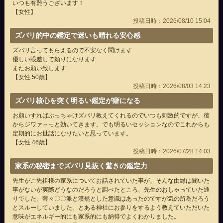
いつも有難うございます！
【女性】
投稿日時：2026/08/10 15:04
ズバリ的中の鑑定で迷いも晴れる安心感
ズバリ言ってもらえるので不安なく聞けます
優しい眼差しで頼りになります
またお願い致します
【女性 50歳】
投稿日時：2026/08/03 14:23
ズバリ核心を突く明るい鑑定が癖になる
お願いすればぶっちゃけズバリ教えてくれるのでいつも刺激的ですが、後
からジワァ～っと効いてきます。でも明るいセッションなのでこれからも
定期的にお世話になりたいと思っています。
【女性 46歳】
投稿日時：2026/07/28 14:03
家系の秘密までズバリ見抜く驚きの鑑定力
先生がご先祖様の家系についてお話されていた事が、そんな由縁は聞いた
事がないが実際どうなのだろうと調べたところ、先生のおしゃっていた通
りでした。薄々〇〇派と漠然とした意識はあったのですが気の所為だろう
とスルーしていました。とある神社にお参りをするよう教えていただいた
意味がエネルギー的にも家系的にも納得でよくわかりました。