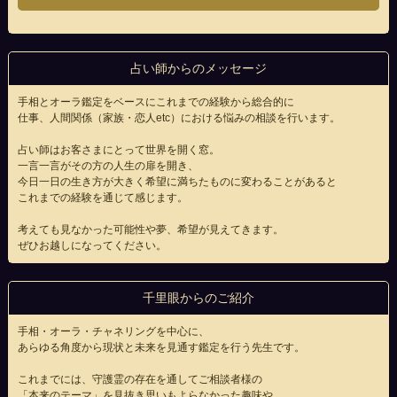
占い師からのメッセージ
手相とオーラ鑑定をベースにこれまでの経験から総合的に
仕事、人間関係（家族・恋人etc）における悩みの相談を行います。
占い師はお客さまにとって世界を開く窓。
一言一言がその方の人生の扉を開き、
今日一日の生き方が大きく希望に満ちたものに変わることがあると
これまでの経験を通じて感じます。
考えても見なかった可能性や夢、希望が見えてきます。
ぜひお越しになってください。
千里眼からのご紹介
手相・オーラ・チャネリングを中心に、
あらゆる角度から現状と未来を見通す鑑定を行う先生です。
これまでには、守護霊の存在を通してご相談者様の
「本来のテーマ」を見抜き思いもよらなかった趣味や