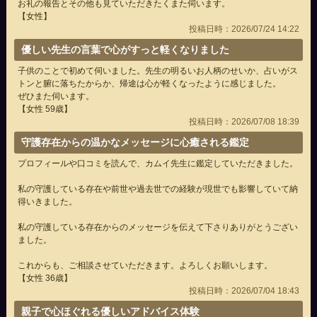
お礼の報告とその他も見ていただきたくまた伺います。
【女性】
投稿日時：2026/07/24 14:22
優しい先生の言葉で心がすっと軽くなりました
子供のことで初めて伺いました。先生の明るいお人柄のせいか、占いがス
トンと腑に落ちたからか、帰途は心が軽くなったように感じました。
ぜひまた伺います。
【女性 59歳】
投稿日時：2026/07/08 18:39
守護存在からの温かなメッセージに心癒される鑑定
プロフィールや口コミを読んで、カムイ先生に鑑定していただきました。
私の守護している存在や前世や過去世での経験が現世でも影響していて納
得いきました。
私の守護している存在からのメッセージを伝えて下さりありがとうござい
ました。
これからも、ご相談させていただきます。よろしくお願いします。
【女性 36歳】
投稿日時：2026/07/04 18:43
親子で心ほぐれる優しいアドバイス体験