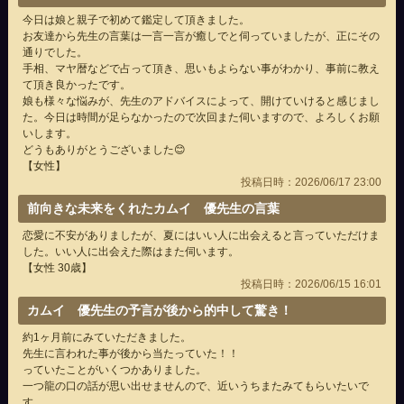
今日は娘と親子で初めて鑑定して頂きました。
お友達から先生の言葉は一言一言が癒しでと伺っていましたが、正にその
通りでした。
手相、マヤ暦などで占って頂き、思いもよらない事がわかり、事前に教え
て頂き良かったです。
娘も様々な悩みが、先生のアドバイスによって、開けていけると感じまし
た。今日は時間が足らなかったので次回また伺いますので、よろしくお願
いします。
どうもありがとうございました😊
【女性】
投稿日時：2026/06/17 23:00
前向きな未来をくれたカムイ 優先生の言葉
恋愛に不安がありましたが、夏にはいい人に出会えると言っていただけま
した。いい人に出会えた際はまた伺います。
【女性 30歳】
投稿日時：2026/06/15 16:01
カムイ 優先生の予言が後から的中して驚き！
約1ヶ月前にみていただきました。
先生に言われた事が後から当たっていた！！
っていたことがいくつかありました。
一つ龍の口の話が思い出せませんので、近いうちまたみてもらいたいで
す。