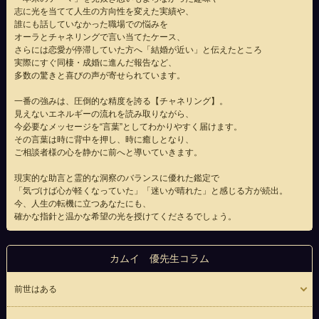
志に光を当てて人生の方向性を変えた実績や、
誰にも話していなかった職場での悩みを
オーラとチャネリングで言い当てたケース、
さらには恋愛が停滞していた方へ「結婚が近い」と伝えたところ
実際にすぐ同棲・成婚に進んだ報告など、
多数の驚きと喜びの声が寄せられています。
一番の強みは、圧倒的な精度を誇る【チャネリング】。
見えないエネルギーの流れを読み取りながら、
今必要なメッセージを“言葉”としてわかりやすく届けます。
その言葉は時に背中を押し、時に癒しとなり、
ご相談者様の心を静かに前へと導いていきます。
現実的な助言と霊的な洞察のバランスに優れた鑑定で
「気づけば心が軽くなっていた」「迷いが晴れた」と感じる方が続出。
今、人生の転機に立つあなたにも、
確かな指針と温かな希望の光を授けてくださるでしょう。
カムイ 優先生コラム
前世はある