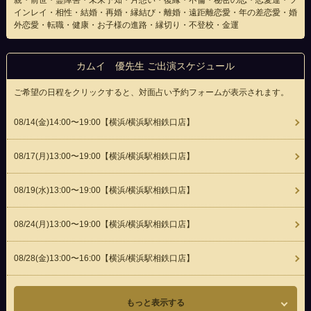
親・前世・霊障害・未来予知・片想い・復縁・不倫・秘密の恋・恋愛運・ツ
インレイ・相性・結婚・再婚・縁結び・離婚・遠距離恋愛・年の差恋愛・婚
外恋愛・転職・健康・お子様の進路・縁切り・不登校・金運
カムイ 優先生 ご出演スケジュール
ご希望の日程をクリックすると、対面占い予約フォームが表示されます。
08/14(
金
)14:00〜19:00
【横浜/横浜駅相鉄口店】
08/17(
月
)13:00〜19:00
【横浜/横浜駅相鉄口店】
08/19(
水
)13:00〜19:00
【横浜/横浜駅相鉄口店】
08/24(
月
)13:00〜19:00
【横浜/横浜駅相鉄口店】
08/28(
金
)13:00〜16:00
【横浜/横浜駅相鉄口店】
もっと表示する