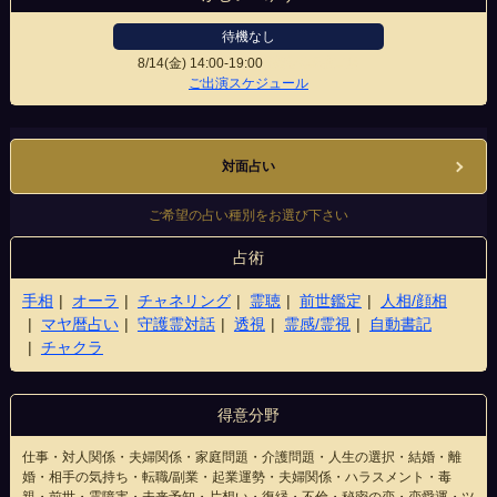
待機なし
8/14(金)
14:00-19:00
横浜駅相鉄口店
ご出演スケジュール
対面占い
ご希望の占い種別をお選び下さい
占術
手相
オーラ
チャネリング
霊聴
前世鑑定
人相/顔相
マヤ暦占い
守護霊対話
透視
霊感/霊視
自動書記
チャクラ
得意分野
仕事・対人関係・夫婦関係・家庭問題・介護問題・人生の選択・結婚・離
婚・相手の気持ち・転職/副業・起業運勢・夫婦関係・ハラスメント・毒