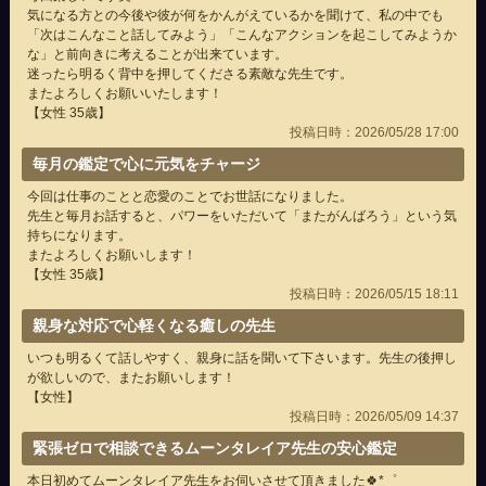
気になる方との今後や彼が何をかんがえているかを聞けて、私の中でも
「次はこんなこと話してみよう」「こんなアクションを起こしてみようか
な」と前向きに考えることが出来ています。
迷ったら明るく背中を押してくださる素敵な先生です。
またよろしくお願いいたします！
【女性 35歳】
投稿日時：2026/05/28 17:00
毎月の鑑定で心に元気をチャージ
今回は仕事のことと恋愛のことでお世話になりました。
先生と毎月お話すると、パワーをいただいて「またがんばろう」という気
持ちになります。
またよろしくお願いします！
【女性 35歳】
投稿日時：2026/05/15 18:11
親身な対応で心軽くなる癒しの先生
いつも明るくて話しやすく、親身に話を聞いて下さいます。先生の後押し
が欲しいので、またお願いします！
【女性】
投稿日時：2026/05/09 14:37
緊張ゼロで相談できるムーンタレイア先生の安心鑑定
本日初めてムーンタレイア先生をお伺いさせて頂きました🍀*゜