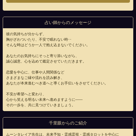
占い師からのメッセージ
彼の気持ちが分からず、
胸がざわついたり、不安で眠れない時‥
そんな時はどうか一人で抱え込まないでください。
あなたのお気持ちにそっと寄り添いながら、
誠心誠意、心を込めて鑑定させていただきます。
恋愛を中心に、仕事や人間関係など
さまざまなご縁や流れを読み解き、
あなたが本来進むべき道へと導くお手伝いをさせてください。
不安が希望へと変わり、
心から笑える明るい未来へ進めますように――
その一歩を、共に見つけていきましょう。
千里眼からのご紹介
ムーンタレイア先生は、未来予知・霊感霊視・霊感タロットを中心に