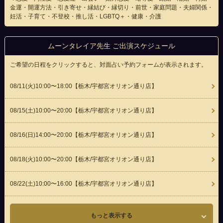
金運・開運方法・引き寄せ・縁結び・縁切り・前世・家庭問題・夫婦関係・
妊活・子育て・不登校・推し活・LGBTQ＋・健康・介護
ムーンタレイア先生 ご出演スケジュール
ご希望の日程をクリックすると、対面占い予約フォームが表示されます。
08/11(
火
)10:00〜18:00
【栃木/宇都宮オリオン通り店】
08/15(
土
)10:00〜20:00
【栃木/宇都宮オリオン通り店】
08/16(
日
)14:00〜20:00
【栃木/宇都宮オリオン通り店】
08/18(
火
)10:00〜20:00
【栃木/宇都宮オリオン通り店】
08/22(
土
)10:00〜16:00
【栃木/宇都宮オリオン通り店】
もっと表示する