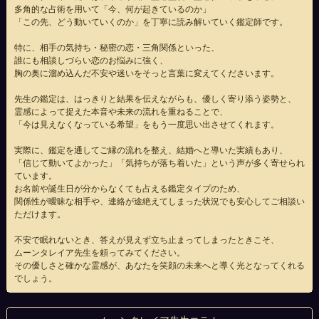
多角的な占術を用いて「今、何が起きているのか」
「この先、どう動いていくのか」を丁寧に読み解いていく鑑定師です。
特に、相手の気持ち・秘密の恋・三角関係といった、
誰にも相談しづらい恋のお悩みに強く、
胸の奥に溜め込んだ不安や迷いをそっと言葉に変えてくださいます。
先生の鑑定は、はっきりと結果を伝えながらも、優しく寄り添う姿勢と、
霊感によって捉えた本音や未来の流れを重ねることで、
「今は見えなくなっている希望」をもう一度思い出させてくれます。
実際に、鑑定を通してご縁の流れを整え、結婚へと導いた実績もあり、
「信じて動いてよかった」「気持ちが落ち着いた」という声が多く寄せられ
ています。
お名前や誕生日が分からなくても占える鑑定タイプのため、
関係性が曖昧な相手や、連絡が途絶えてしまった状況でも安心してご相談い
ただけます。
不安で眠れないとき、答えが見えず立ち止まってしまったときこそ、
ムーンタレイア先生を頼ってみてください。
その優しさと確かな霊感が、あなたを笑顔の未来へと導く光となってくれる
でしょう。