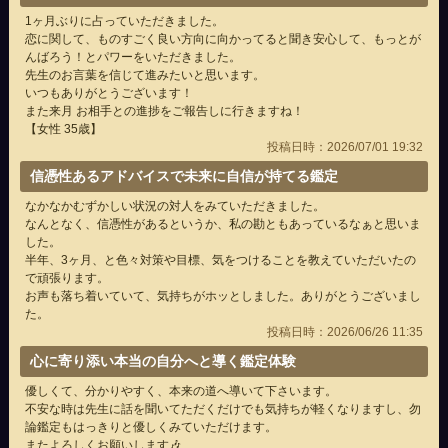
1ヶ月ぶりに占っていただきました。
恋に関して、ものすごく良い方向に向かってると聞き安心して、もっとが
んばろう！とパワーをいただきました。
先生のお言葉を信じて進みたいと思います。
いつもありがとうございます！
また来月 お相手との進捗をご報告しに行きますね！
【女性 35歳】
投稿日時：2026/07/01 19:32
信憑性あるアドバイスで未来に自信が持てる鑑定
なかなかむずかしい状況の対人をみていただきました。
なんとなく、信憑性があるというか、私の勘ともあっているなぁと思いま
した。
半年、3ヶ月、と色々対策や目標、気をつけることを教えていただいたの
で頑張ります。
お声も落ち着いていて、気持ちがホッとしました。ありがとうございまし
た。
投稿日時：2026/06/26 11:35
心に寄り添い本当の自分へと導く鑑定体験
優しくて、分かりやすく、本来の道へ導いて下さいます。
不安な時は先生に話を聞いてただくだけでも気持ちが軽くなりますし、勿
論鑑定もはっきりと優しくみていただけます。
またよろしくお願いします🎶