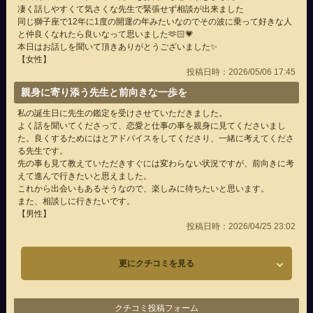
凄く話しやすくて気さくな先生で緊張せず相談が出来ました
同じ獅子座で12年に1度の開運の年みたいなのでその波に乗って好きな人
と仲良くなれたら良いなって思いました🫶🏻‎💗
本日はお話しを聞いて頂きありがとうございました✨
【女性】
投稿日時：2026/05/06 17:45
親身に寄り添う先生と前向きな一歩を
私の誕生日に先生の鑑定を受けさせていただきました。
よく話を聞いてくださって、恋愛と仕事の事を親身に見てくださいまし
た。良くするためにはとアドバイスをしてくださり、一緒に考えてくださ
る先生です。
先の事も見て教えていただきすぐには変わらない状況ですが、前向きに考
えて進んで行きたいと思えました。
これから出会いもあるそうなので、楽しみに待ちたいと思います。
また、相談しに行きたいです。
【男性】
投稿日時：2026/04/25 23:02
更にクチコミを見る
クチコミ投稿フォーム