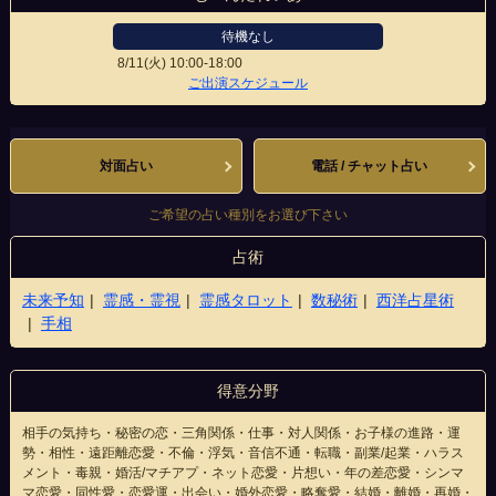
待機なし
8/11(火)
10:00-18:00
宇都宮オリオン通り店
ご出演スケジュール
対面占い
電話 / チャット占い
ご希望の占い種別をお選び下さい
占術
未来予知
霊感・霊視
霊感タロット
数秘術
西洋占星術
手相
得意分野
相手の気持ち・秘密の恋・三角関係・仕事・対人関係・お子様の進路・運
勢・相性・遠距離恋愛・不倫・浮気・音信不通・転職・副業/起業・ハラス
メント・毒親・婚活/マチアプ・ネット恋愛・片想い・年の差恋愛・シンマ
マ恋愛・同性愛・恋愛運・出会い・婚外恋愛・略奪愛・結婚・離婚・再婚・