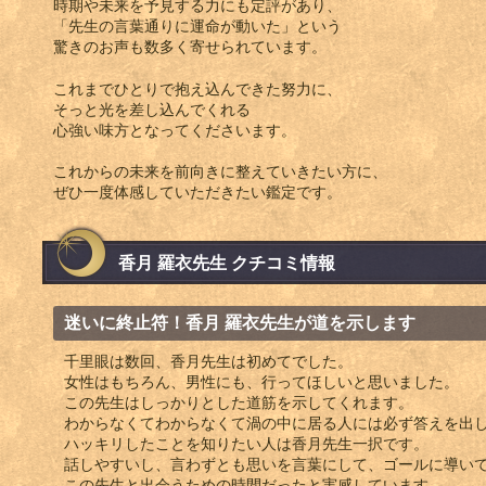
時期や未来を予見する力にも定評があり、
「先生の言葉通りに運命が動いた」という
驚きのお声も数多く寄せられています。
これまでひとりで抱え込んできた努力に、
そっと光を差し込んでくれる
心強い味方となってくださいます。
これからの未来を前向きに整えていきたい方に、
ぜひ一度体感していただきたい鑑定です。
香月 羅衣先生 クチコミ情報
迷いに終止符！香月 羅衣先生が道を示します
千里眼は数回、香月先生は初めてでした。
女性はもちろん、男性にも、行ってほしいと思いました。
この先生はしっかりとした道筋を示してくれます。
わからなくてわからなくて渦の中に居る人には必ず答えを出
ハッキリしたことを知りたい人は香月先生一択です。
話しやすいし、言わずとも思いを言葉にして、ゴールに導い
この先生と出会うための時間だったと実感しています。