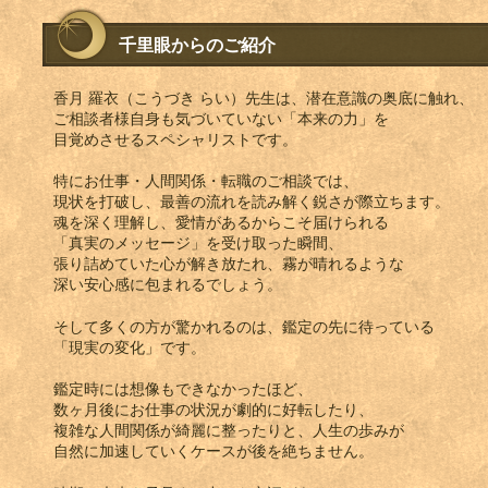
千里眼からのご紹介
香月 羅衣（こうづき らい）先生は、潜在意識の奥底に触れ、
ご相談者様自身も気づいていない「本来の力」を
目覚めさせるスペシャリストです。
特にお仕事・人間関係・転職のご相談では、
現状を打破し、最善の流れを読み解く鋭さが際立ちます。
魂を深く理解し、愛情があるからこそ届けられる
「真実のメッセージ」を受け取った瞬間、
張り詰めていた心が解き放たれ、霧が晴れるような
深い安心感に包まれるでしょう。
そして多くの方が驚かれるのは、鑑定の先に待っている
「現実の変化」です。
鑑定時には想像もできなかったほど、
数ヶ月後にお仕事の状況が劇的に好転したり、
複雑な人間関係が綺麗に整ったりと、人生の歩みが
自然に加速していくケースが後を絶ちません。