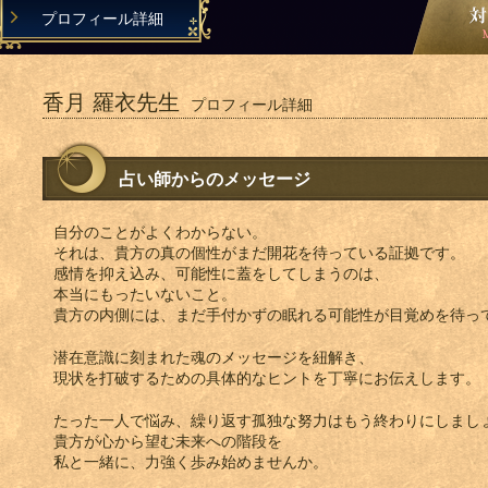
プロフィール詳細
香月 羅衣先生
プロフィール詳細
占い師からのメッセージ
自分のことがよくわからない。
それは、貴方の真の個性がまだ開花を待っている証拠です。
感情を抑え込み、可能性に蓋をしてしまうのは、
本当にもったいないこと。
貴方の内側には、まだ手付かずの眠れる可能性が目覚めを待っ
潜在意識に刻まれた魂のメッセージを紐解き、
現状を打破するための具体的なヒントを丁寧にお伝えします。
たった一人で悩み、繰り返す孤独な努力はもう終わりにしまし
貴方が心から望む未来への階段を
私と一緒に、力強く歩み始めませんか。