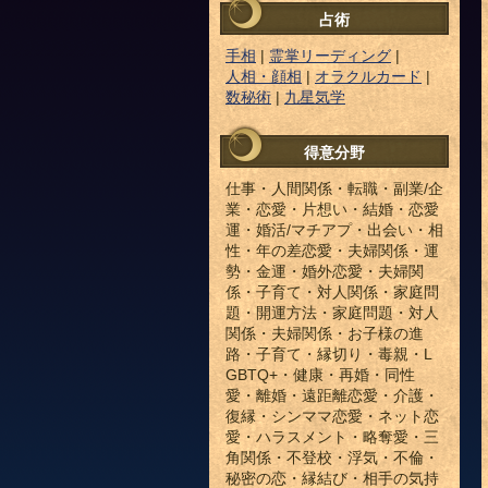
占術
手相
|
霊掌リーディング
|
人相・顔相
|
オラクルカード
|
数秘術
|
九星気学
得意分野
仕事・人間関係・転職・副業/企
業・恋愛・片想い・結婚・恋愛
運・婚活/マチアプ・出会い・相
性・年の差恋愛・夫婦関係・運
勢・金運・婚外恋愛・夫婦関
係・子育て・対人関係・家庭問
題・開運方法・家庭問題・対人
関係・夫婦関係・お子様の進
路・子育て・縁切り・毒親・L
GBTQ+・健康・再婚・同性
愛・離婚・遠距離恋愛・介護・
復縁・シンママ恋愛・ネット恋
愛・ハラスメント・略奪愛・三
角関係・不登校・浮気・不倫・
秘密の恋・縁結び・相手の気持