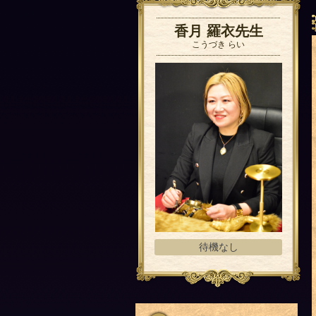
香月 羅衣先生
こうづき らい
待機なし