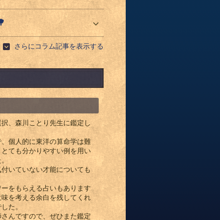

さらにコラム記事を表示する
選択、森川ことり先生に鑑定し
で、個人的に東洋の算命学は難
、とても分かりやすい例を用い
た。
気付いていない才能についても
ワーをもらえる占いもあります
意味を考える余白を残してくれ
でした。
師さんですので、ぜひまた鑑定