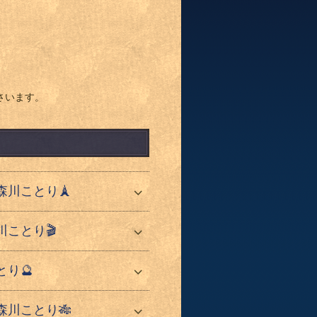
さいます。
川ことり🗼
ことり🎬
り🔮
川ことり🎋