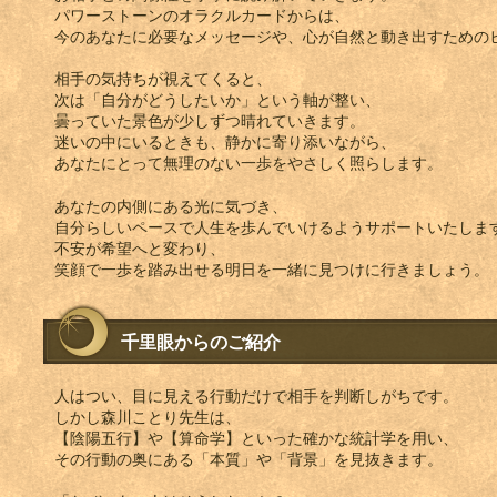
パワーストーンのオラクルカードからは、
今のあなたに必要なメッセージや、心が自然と動き出すための
相手の気持ちが視えてくると、
次は「自分がどうしたいか」という軸が整い、
曇っていた景色が少しずつ晴れていきます。
迷いの中にいるときも、静かに寄り添いながら、
あなたにとって無理のない一歩をやさしく照らします。
あなたの内側にある光に気づき、
自分らしいペースで人生を歩んでいけるようサポートいたしま
不安が希望へと変わり、
笑顔で一歩を踏み出せる明日を一緒に見つけに行きましょう。
千里眼からのご紹介
人はつい、目に見える行動だけで相手を判断しがちです。
しかし森川ことり先生は、
【陰陽五行】や【算命学】といった確かな統計学を用い、
その行動の奥にある「本質」や「背景」を見抜きます。