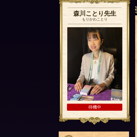
森川ことり先生
もりかわことり
待機中