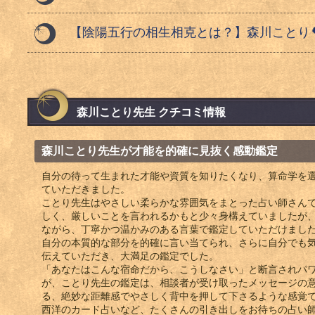
【陰陽五行の相生相克とは？】森川ことり
森川ことり先生 クチコミ情報
森川ことり先生が才能を的確に見抜く感動鑑定
自分の待って生まれた才能や資質を知りたくなり、算命学を
ていただきました。
ことり先生はやさしい柔らかな雰囲気をまとった占い師さん
しく、厳しいことを言われるかもと少々身構えていましたが
ながら、丁寧かつ温かみのある言葉で鑑定していただけまし
自分の本質的な部分を的確に言い当てられ、さらに自分でも
伝えていただき、大満足の鑑定でした。
「あなたはこんな宿命だから、こうしなさい」と断言されパ
が、ことり先生の鑑定は、相談者が受け取ったメッセージの
る、絶妙な距離感でやさしく背中を押して下さるような感覚
西洋のカード占いなど、たくさんの引き出しをお待ちの占い