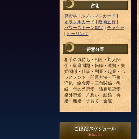
占術
算命学
|
ルノルマンカード
|
オラクルカード
|
陰陽五行
|
パワーストーン鑑定
|
チャクラ
|
ヒーリング
得意分野
相手の気持ち・相性・対人関
係・家庭問題・転職・運勢・夫
婦関係・仕事・副業・起業・ハ
ラスメント・開運方法・不倫・
浮気・略奪愛・三角関係・復
縁・年の差恋愛・遠距離恋愛・
婚外恋愛・片想い・結婚・再
婚・離婚・子育て・金運