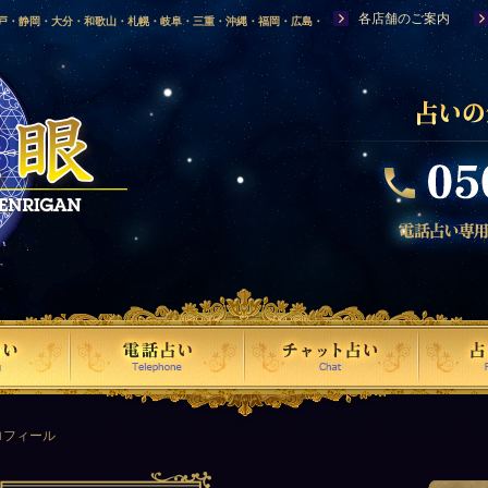
各店舗のご案内
神戸・静岡・大分・和歌山・札幌・岐阜・三重・沖縄・福岡・広島・
福島・岩手・高知・熊本・群馬・滋賀・福井・仙台・山口・宮崎・山
・富山・新潟・秋田・青森・島根に店舗を構える、口コミで評判の人
ロフィール