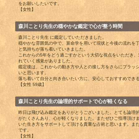
をお願いしたいです。
【女性】
森川ことり先生の穏やかな鑑定で心が整う時間
森川ことり先生 に鑑定していただきました。
穏やかな雰囲気の中で、算命学を用いて現状と今後の流れを
と気持ちが落ち着いていきました。
これからの5年をどう過ごすかという大切な視点をいただき、
れていく感覚がありました。
鑑定後は、これからの動き方や人との接し方をさらにブラッ
いと思います。
落ち着いて自分と向き合いたい方に、安心しておすすめでき
【女性 59歳】
森川ことり先生の論理的サポートで心が軽くなる
昨日は飛び込み鑑定をありがとうございました。とても論理
がたくさんあり、心が軽くなりました。またぜひご指導頂け
いた生き方をサポートして頂ける貴重な占術と思います。ま
です。
【女性】