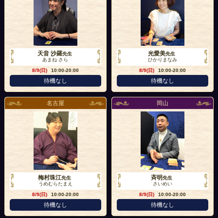
天音 沙羅
光愛美
先生
先生
あまね さら
ひかりまなみ
8/9(日)
10:00-20:00
8/9(日)
10:00-20:00
待機なし
待機なし
名古屋
岡山
梅村珠江
斉明
先生
先生
うめむらたまえ
さいめい
8/9(日)
10:00-20:00
8/9(日)
10:00-20:00
待機なし
待機なし