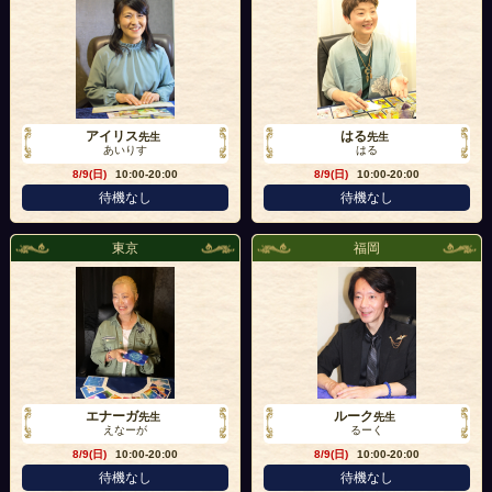
アイリス
はる
先生
先生
あいりす
はる
8/9(日)
10:00-20:00
8/9(日)
10:00-20:00
待機なし
待機なし
東京
福岡
エナーガ
ルーク
先生
先生
えなーが
るーく
8/9(日)
10:00-20:00
8/9(日)
10:00-20:00
待機なし
待機なし