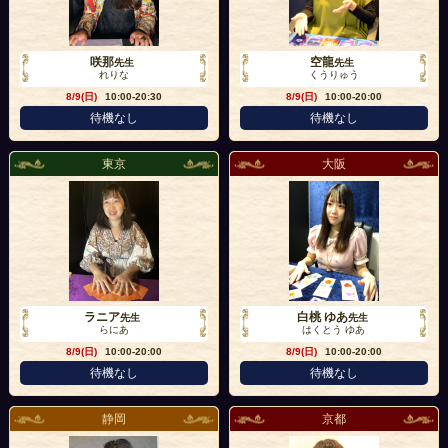
咲那
空龍
先生
先生
れりな
くうりゅう
8/9(日)
10:00-20:30
8/9(日)
10:00-20:00
待機なし
待機なし
東京
大阪
ラニア
白桃 ゆあ
先生
先生
らにあ
はくとう ゆあ
8/9(日)
10:00-20:00
8/9(日)
10:00-20:00
待機なし
待機なし
静岡
京都