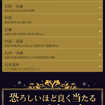
北陸・信越
(新潟/富山/金沢/福井/長野)
中部
(岐阜/静岡/名古屋/三重)
近畿
(滋賀/京都/大阪/神戸/奈良/和歌山)
中国・四国
(鳥取/島根/岡山/広島/山口/徳島/香川/愛媛/高知)
九州・沖縄
(福岡/佐賀/長崎/熊本/大分/宮崎/鹿児島/沖縄)
日本国外
(🇰🇷 韓国/🇹🇼 台湾/🇹🇭タイ)