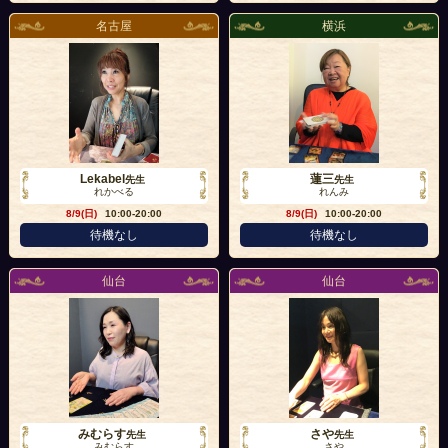
名古屋
横浜
Lekabel
蓮三
先生
先生
れかべる
れんみ
8/9(日)
10:00-20:00
8/9(日)
10:00-20:00
待機なし
待機なし
仙台
仙台
みむらす
さや
先生
先生
みむらす
さや