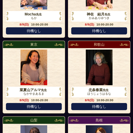
Mocha
神在 結月
先生
先生
もか
かみありゆつき
8/9(日)
10:00-20:00
8/9(日)
10:00-20:00
待機なし
待機なし
東京
和歌山
菜夏山アルマ
北条春菜
先生
先生
なかやまあるま
ほうじょうはるな
8/9(日)
10:00-20:00
8/9(日)
10:00-20:00
待機なし
待機なし
山梨
島根