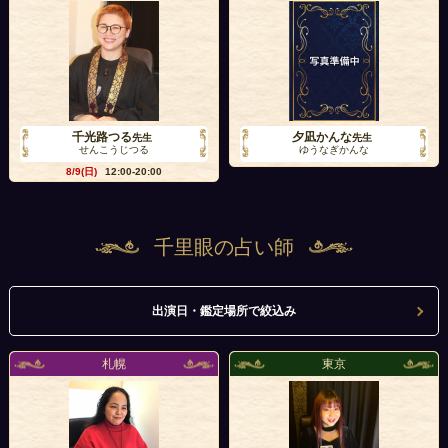
千光路つる
夕凪かんな
先生
先生
せんこうじつる
ゆうなぎかんな
8/9(日)
12:00-20:00
千里眼の占い師
出演日・鑑定場所で絞込み
札幌
東京