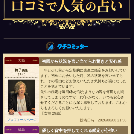
大阪
初回から状況を言い当てられ驚きと安心感
舞子
一年と少し前から定期的に先生に鑑定をお願いしてい
先生
まいこ
ます。初めにお会いした時、私の状況を言い当てら
れ、その理由などお教えいただき気持ちが楽になった
ことを覚えています。
先生の鑑定は毎回(私が似たような内容を何度もお聞
きしてしまうのですが…)ブレがなく、いつも安心さ
せてくださることにも深く感謝しております。これか
らもよろしくお願いいたします。
【女性 29歳】
プロフィールページ
投稿日時：2026/08/08 21:58
福島
優しく背中を押してくれる鑑定が心強い