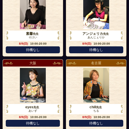
素馨
アンジェリカ
先生
先生
そけい
あんじぇりか
8/9(日)
10:00-20:00
8/9(日)
10:00-20:00
待機なし
待機なし
大阪
名古屋
eyes
chill
先生
先生
あいず
ちる
8/9(日)
10:00-20:00
8/9(日)
10:00-20:00
待機なし
待機なし