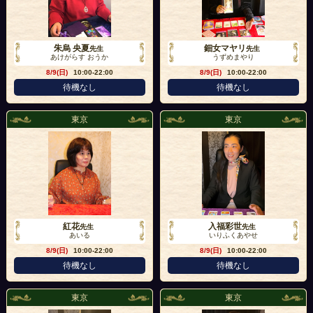
朱烏 央夏
鈿女マヤリ
先生
先生
あけがらす おうか
うずめまやり
8/9(日)
10:00-22:00
8/9(日)
10:00-22:00
待機なし
待機なし
東京
東京
紅花
入福彩世
先生
先生
あいる
いりふくあやせ
8/9(日)
10:00-22:00
8/9(日)
10:00-22:00
待機なし
待機なし
東京
東京