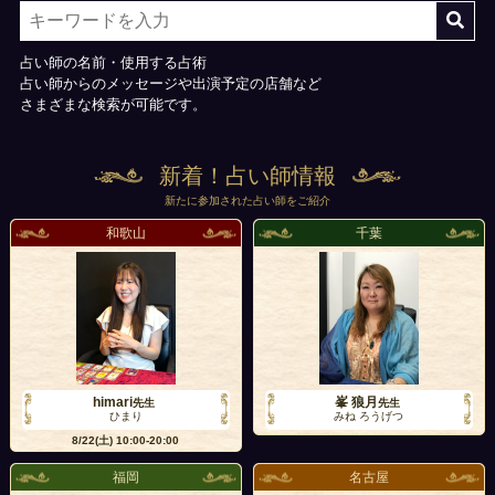
占い師の名前・使用する占術
占い師からのメッセージや出演予定の店舗など
さまざまな検索が可能です。
新着！占い師情報
新たに参加された占い師をご紹介
和歌山
千葉
himari
峯 狼月
先生
先生
ひまり
みね ろうげつ
8/22(土)
10:00-20:00
福岡
名古屋