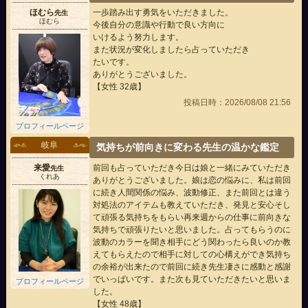
ほむら
一歩踏み出す勇気をいただきました。
先生
ほむら
今後自分の意識や行動で良い方向に
いけるよう努力します。
また状況が変化しましたら占っていただき
たいです。
ありがとうございました。
【女性 32歳】
投稿日時：2026/08/08 21:56
プロフィールページ
岐阜
気持ちが前向きに変わる先生の温かな鑑定
来愛
前回も占っていただき今日は娘と一緒にみていただき
先生
くれあ
ありがとうございました。娘は恋の悩みに、私は前回
に続き人間関係の悩み、波動修正、また前回とは違う
対処法のアイテムも教えていただき、発見と安心そし
て頑張る気持ちをもらい再来週からの仕事に前向きな
気持ちで頑張りたいと思いました。占ってもらうのに
波動のカラーを聞き相手にどう関わったら良いのか教
えてもらえたので相手に対しての心構えができ気持ち
の余裕が出来たので前回に続き先生凄さに感動と感謝
でいっぱいです。また次も見ていただきたいと思いま
プロフィールページ
した。
【女性 48歳】