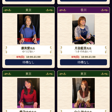
東京
香川
優美愛
月染藍里
先生
先生
ゆうびあい
つきぞめあいり
8/9(日)
10:00-21:00
8/9(日)
10:00-21:00
待機なし
待機なし
東京
東京