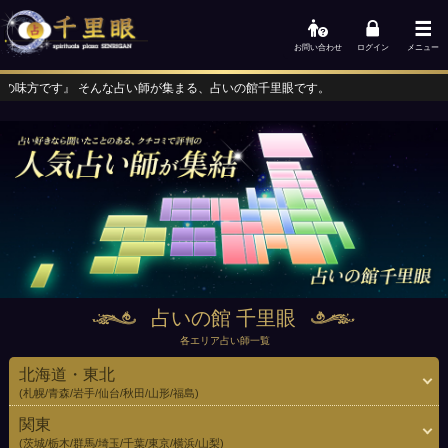
お問い合わせ
ログイン
メニュー
師が集まる、占いの館千里眼です。
占いの館 千里眼
各エリア占い師一覧
北海道・東北
(札幌/青森/岩手/仙台/秋田/山形/福島)
関東
(茨城/栃木/群馬/埼玉/千葉/東京/横浜/山梨)