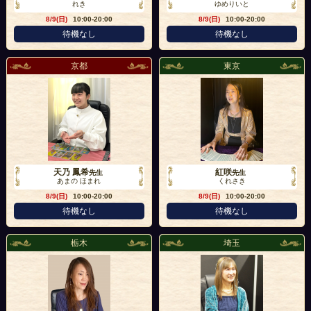
れき
ゆめりいと
8/9(日)
10:00-20:00
8/9(日)
10:00-20:00
待機なし
待機なし
京都
東京
天乃 鳳希
紅咲
先生
先生
あまの ほまれ
くれさき
8/9(日)
10:00-20:00
8/9(日)
10:00-20:00
待機なし
待機なし
栃木
埼玉