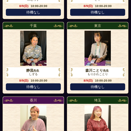
8/9(日)
10:00-20:00
8/9(日)
10:00-20:00
待機なし
待機なし
千葉
東京
静流
森川ことり
先生
先生
しずる
もりかわことり
8/9(日)
10:00-20:00
8/9(日)
10:00-20:00
待機なし
待機なし
香川
埼玉