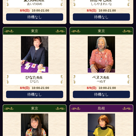
愛乃ゆめ
白山 玲七
先生
先生
あいのゆめ
しらやまれいな
8/9(日)
10:00-21:00
8/9(日)
10:00-21:00
待機なし
待機なし
東京
東京
ひなた
ベヌス
先生
先生
ひなた
べぬす
8/9(日)
10:00-21:00
8/9(日)
10:00-21:00
待機なし
待機なし
東京
島根