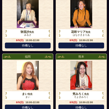
弥流沙
花咲マリア
先生
先生
みるさ
はなさきまりあ
8/9(日)
10:00-22:00
8/9(日)
10:00-22:00
待機なし
待機なし
福岡
熊本
まい
梵みろく
先生
先生
まい
そよぎみろく
8/9(日)
10:00-22:00
8/9(日)
10:00-22:00
待機なし
待機なし