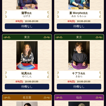
蓮季
蒼 Morpho
先生
先生
はずき
あお もるふぉ
8/9(日)
10:00-20:00
8/9(日)
10:00-20:00
待機なし
待機なし
東京
東京
祐真
キアラ
先生
先生
ゆうしん
きあら
8/9(日)
10:00-20:00
8/9(日)
10:00-20:00
待機なし
待機なし
名古屋
仙台