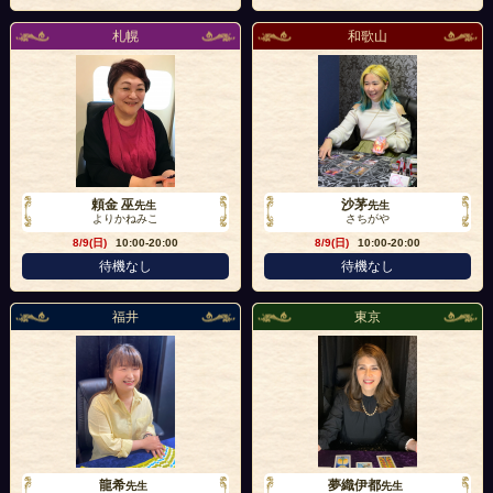
札幌
和歌山
頼金 巫
沙茅
先生
先生
よりかねみこ
さちがや
8/9(日)
10:00-20:00
8/9(日)
10:00-20:00
待機なし
待機なし
福井
東京
龍希
夢織伊都
先生
先生