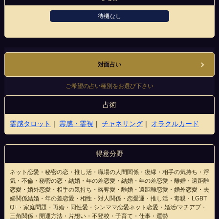
待機なし
香林坊店
対面占い
ご希望の占い種別をお選び下さい
占術
霊感タロット
霊感・霊視
チャネリング
オラクルカード
得意分野
ネット恋愛・秘密の恋・推し活・職場の人間関係・復縁・相手の気持ち・浮
気・不倫・秘密の恋・結婚・年の差恋愛・結婚・年の差恋愛・離婚・遠距離
恋愛・婚外恋愛・相手の気持ち・略奪愛・離婚・遠距離恋愛・婚外恋愛・夫
婦関係結婚・年の差恋愛・相性・対人関係・恋愛運・推し活・毒親・LGBT
Q+・家庭問題・再婚・同性愛・シンママ恋愛ネット恋愛・婚活/マチアプ・
三角関係・開運方法・片想い・不登校・子育て・仕事・運勢