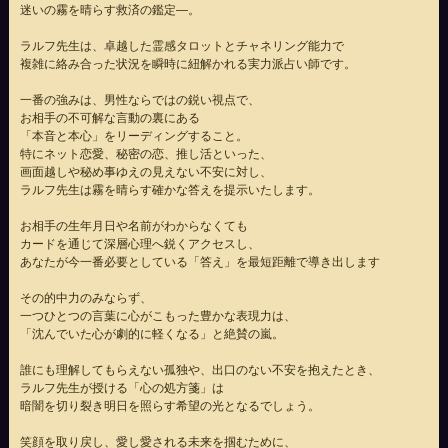
迷いの霧を晴らす救済の鑑定—。
ラルフ先生は、卓越した霊感タロットとチャネリング能力で
複雑に絡み合った状況を瞬時に紐解かれる実力派占い師です。
一番の強みは、男性ならではの鋭い視点で、
お相手の不可解な言動の裏にある
「本音と本心」をリーディングすること。
特にネット恋愛、秘密の恋、推し活といった、
画面越しや秘め事ゆえの見えない不安に対し、
ラルフ先生は霧を晴らす確かな答えを提示いたします。
お相手の生年月日や名前がわからなくても
カードを通じて深層心理へ鋭くアクセスし、
あなたが今一番必要としている「答え」を最短距離で導き出します
その的中力のみならず、
一つひとつの言葉に心がこもった豊かな表現力は、
「沈んでいた心が劇的に軽くなる」と絶賛の嵐。
誰にも理解してもらえない孤独や、出口のない不安を抱えたとき、
ラルフ先生が授ける「心の処方箋」は
暗闇を切り裂き明日を照らす希望の光となるでしょう。
笑顔を取り戻し、愛し愛される未来を掴むために、