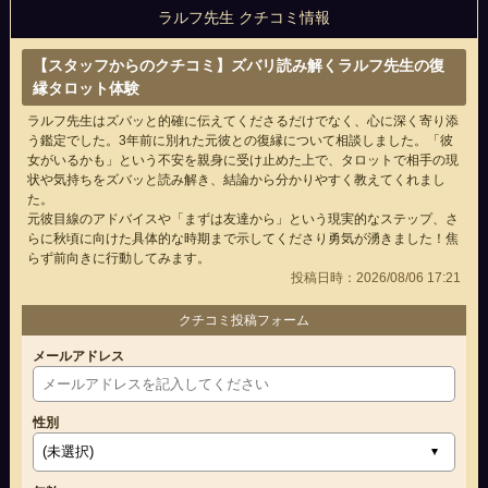
ラルフ先生 クチコミ情報
【スタッフからのクチコミ】ズバリ読み解くラルフ先生の復
縁タロット体験
ラルフ先生はズバッと的確に伝えてくださるだけでなく、心に深く寄り添
う鑑定でした。3年前に別れた元彼との復縁について相談しました。「彼
女がいるかも」という不安を親身に受け止めた上で、タロットで相手の現
状や気持ちをズバッと読み解き、結論から分かりやすく教えてくれまし
た。
元彼目線のアドバイスや「まずは友達から」という現実的なステップ、さ
らに秋頃に向けた具体的な時期まで示してくださり勇気が湧きました！焦
らず前向きに行動してみます。
投稿日時：2026/08/06 17:21
クチコミ投稿フォーム
メールアドレス
性別