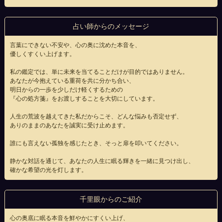
占い師からのメッセージ
言葉にできない不安や、心の奥に沈めた本音を、
優しくすくい上げます。
私の鑑定では、単に未来を当てることだけが目的ではありません。
あなたが今抱えている重荷を共に分かち合い、
明日からの一歩を少しだけ軽くするための
『心の処方箋』をお渡しすることを大切にしています。
人生の荒波を越えてきた私だからこそ、どんな悩みも否定せず、
ありのままのあなたを誠実に受け止めます。
誰にも言えない孤独を感じたとき、そっと扉を叩いてください。
静かな対話を通じて、あなたの人生に眠る輝きを一緒に見つけ出し、
確かな希望の光を灯します。
千里眼からのご紹介
心の奥底に眠る本音を鮮やかにすくい上げ、