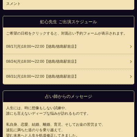
スメント
虹心先生 ご出演スケジュール
ご希望の日程をクリックすると、対面占い予約フォームが表示されます。
08/17(
月
)18:00〜22:00
【徳島/徳島駅前店】
08/24(
月
)18:00〜22:00
【徳島/徳島駅前店】
08/31(
月
)18:00〜22:00
【徳島/徳島駅前店】
占い師からのメッセージ
人生には、時に想像もしない試練や、
誰にも言えないディープな悩みが訪れるものです。
私自身、恋愛、結婚、離婚、育児、そしてお金の苦労まで、
波乱に満ちた道のりを乗り越えて、
望む未来へと人生を軌道修正してきました。