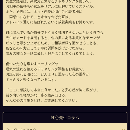
先生の鑑定は、高次元と繋がるチャネリングを用いて、
お相手の気持ちや状況をリアルに紐解いていくスタイル。
また、過去には、ネット恋愛に悩むご相談者様に
「両想いになれる」と未来を告げた直後、
アドバイス通りに結ばれたという成就実績もお持ちです。
何に悩んでいるか自分でもうまく説明できない…という時でも、
先生がカードを展開すると、心の奥にある本質的なテーマが
ピタリと浮かび上がるため、ご相談者様を驚かせることも。
あなたの味方として丁寧に質問を投げかけながら、
悩みの核心を一緒に優しく解きほぐしてくれるでしょう。
傷ついた心を癒やすヒーリングや、
運気の流れを整えるチャネリング調整もお得意で、
お話が終わる頃には、どんよりと重かった心の重荷が
すっきりと軽くなっているはず。
「ここに相談して本当に良かった」と安心感が胸に広がり、
前を向いて軽やかな一歩を踏み出せる、
そんな心の再生をぜひ、ご体感してください。
虹心先生コラム