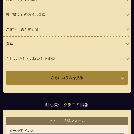
🌕️スピリチュアル🌕️
彼（彼女）の気持ち🫶💞
浄化🫧「憑き物」🫧
夏🌅
7月もよろしくお願いします😊
さらにコラムを見る
虹心先生 クチコミ情報
クチコミ投稿フォーム
メールアドレス