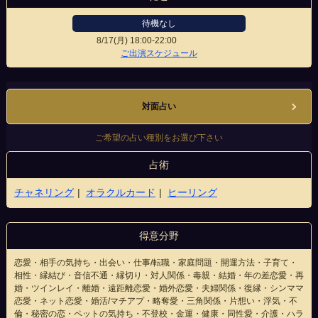
待機なし
8/17(月)
18:00-22:00
徳島駅前店
ご出演スケジュール
対面占い
ご希望の占い種別をお選び下さい
占術
チャネリング
オラクルカード
ヒーリング
得意分野
恋愛・相手の気持ち・出会い・仕事/転職・家庭問題・開運方法・子育て・
相性・縁結び・音信不通・縁切り・対人関係・毒親・結婚・年の差恋愛・再
婚・ツインレイ・離婚・遠距離恋愛・婚外恋愛・夫婦関係・復縁・シンママ
恋愛・ネット恋愛・婚活/マチアプ・略奪愛・三角関係・片想い・浮気・不
倫・秘密の恋・ペットの気持ち・不登校・金運・健康・同性愛・介護・ハラ