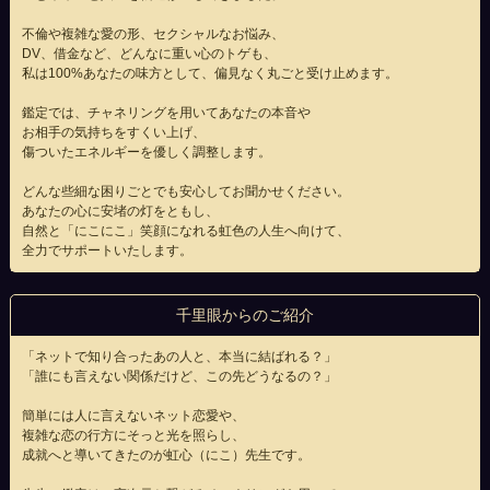
不倫や複雑な愛の形、セクシャルなお悩み、
DV、借金など、どんなに重い心のトゲも、
私は100%あなたの味方として、偏見なく丸ごと受け止めます。
鑑定では、チャネリングを用いてあなたの本音や
お相手の気持ちをすくい上げ、
傷ついたエネルギーを優しく調整します。
どんな些細な困りごとでも安心してお聞かせください。
あなたの心に安堵の灯をともし、
自然と「にこにこ」笑顔になれる虹色の人生へ向けて、
全力でサポートいたします。
千里眼からのご紹介
「ネットで知り合ったあの人と、本当に結ばれる？」
「誰にも言えない関係だけど、この先どうなるの？」
簡単には人に言えないネット恋愛や、
複雑な恋の行方にそっと光を照らし、
成就へと導いてきたのが虹心（にこ）先生です。