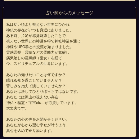
占い師からのメッセージ
私は幼い頃より視えない世界にひかれ
神仏の存在がいつも身近にありました。
ある時、片足が感覚麻痺したことで
視えない世界との神縁を得て神社神業を通じ
神様やUFO群との交流が始まりました。
霊感霊視・霊聴などの霊能力が覚醒し
病気治しの霊媒師（巫女）を経て
今、スピリチュアルの世界にいます。
あなたの知りたいことは何ですか？
眠れぬ夜を過ごしていませんか？
苦しみを抱えて涙していませんか？
あなたは決してひとりぼっちではないです。
あなたには沢山の視えない存在
神仏・精霊・宇宙etc…が応援しています。
大丈夫です。
あなたの心の声をお聞かせください。
あなたが心から望む幸せが叶うよう
真心を込めて寄り添います。