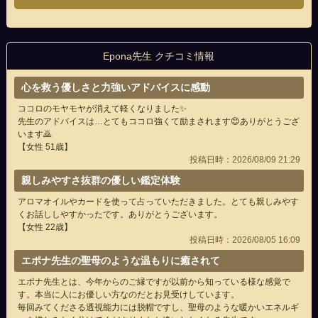
Epona先生 クチコミ情報
心を救う優しさと力強いアドバイスに感動
ココロのモヤモヤが消えて軽くなりました✨
先生のアドバイスは…とてもココロ強くて励まされます😊ありがとうござ
います🙇
【女性 51歳】
投稿日時：2026/08/09 21:29
親しみやすさ抜群の優しい鑑定体験
アロマオイルやカードを使って占っていただきました。とても親しみやす
くお話ししやすかったです。ありがとうございます。
【女性 22歳】
投稿日時：2026/08/05 16:09
エポナ先生の聖母のような温もりに癒されて
エポナ先生とは、今年からのご縁ですが以前から知っている様な感覚で
す。本当に人にお優しい方なのだとお見受けしています。
毎回みてくださる透視能力には脱帽ですし、聖母のような暖かいエネルギ