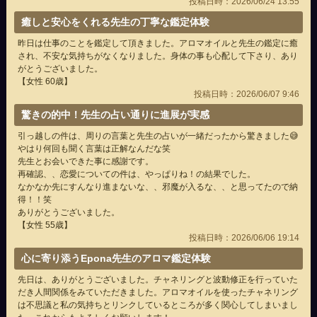
投稿日時：2026/06/24 13:55
癒しと安心をくれる先生の丁寧な鑑定体験
昨日は仕事のことを鑑定して頂きました。アロマオイルと先生の鑑定に癒
され、不安な気持ちがなくなりました。身体の事も心配して下さり、あり
がとうございました。
【女性 60歳】
投稿日時：2026/06/07 9:46
驚きの的中！先生の占い通りに進展が実感
引っ越しの件は、周りの言葉と先生の占いが一緒だったから驚きました😅
やはり何回も聞く言葉は正解なんだな笑
先生とお会いできた事に感謝です。
再確認、、恋愛についての件は、やっぱりね！の結果でした。
なかなか先にすんなり進まないな、、邪魔が入るな、、と思ってたので納
得！！笑
ありがとうございました。
【女性 55歳】
投稿日時：2026/06/06 19:14
心に寄り添うEpona先生のアロマ鑑定体験
先日は、ありがとうございました。チャネリングと波動修正を行っていた
だき人間関係をみていただきました。アロマオイルを使ったチャネリング
は不思議と私の気持ちとリンクしているところが多く関心してしまいまし