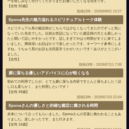
ーを惜しみなく分けてくださりまたお逢いしたくなる先生です。
【女性 50歳】
投稿日時：2026/08/01 23:27
Epona先生の魅力溢れるスピリチュアルトーク体験
スピリチュアル系の鑑定師がこちらでは少なくなってきたのでずっと気に
なっていた先生でした。以前お世話になっていた鑑定師の方とも親しかっ
たと聞いて話しやすかったです。話しすぎてやはり時間がすぐに来てしま
いました。興味深いお話ばかりで楽しかったです。キーワード参考にしま
すね。うちゅう系のお話も次回是非うかがいたいです！ありがとうござい
ました。
【女性】
投稿日時：2026/07/11 7:06
腑に落ちる優しいアドバイスに心が軽くなる
初めての利用でしたが、とても腑に落ちる内容ですとんと落ちました！話
し口も柔らかく、また利用したいです！
【女性 49歳】
投稿日時：2026/07/10 22:04
Eponaさんの優しさと的確な鑑定に癒される時間
未来について占ってもらいました。Eponaさんの言葉に救われることもあ
りました。楽しかったです。また行きます。
【女性 16歳】