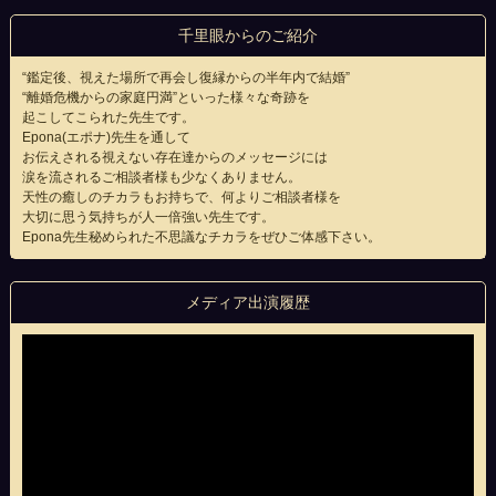
千里眼からのご紹介
“鑑定後、視えた場所で再会し復縁からの半年内で結婚”
“離婚危機からの家庭円満”といった様々な奇跡を
起こしてこられた先生です。
Epona(エポナ)先生を通して
お伝えされる視えない存在達からのメッセージには
涙を流されるご相談者様も少なくありません。
天性の癒しのチカラもお持ちで、何よりご相談者様を
大切に思う気持ちが人一倍強い先生です。
Epona先生秘められた不思議なチカラをぜひご体感下さい。
メディア出演履歴