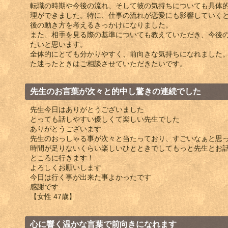
転職の時期や今後の流れ、そして彼の気持ちについても具体
理ができました。特に、仕事の流れが恋愛にも影響していく
後の動き方を考えるきっかけになりました。
また、相手を見る際の基準についても教えていただき、今後
たいと思います。
全体的にとても分かりやすく、前向きな気持ちになれました
た迷ったときはご相談させていただきたいです。
先生のお言葉が次々と的中し驚きの連続でした
先生今日はありがとうございました
とっても話しやすい優しくて楽しい先生でした
ありがとうございます
先生のおっしゃる事が次々と当たっており、すごいなぁと思
時間が足りないくらい楽しいひとときでしてもっと先生とお
ところに行きます！
よろしくお願いします
今日は行く事が出来た事よかったです
感謝です
【女性 47歳】
心に響く温かな言葉で前向きになれます