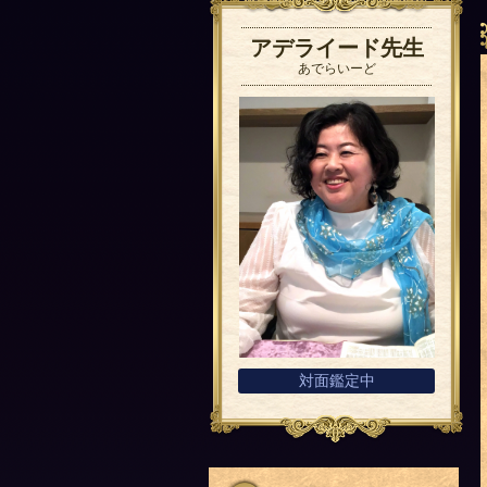
アデライード先生
あでらいーど
対面鑑定中