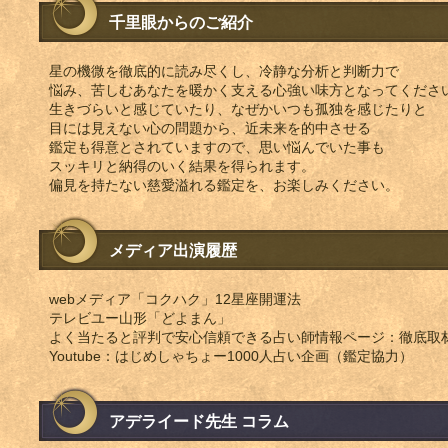
千里眼からのご紹介
除）
星の機微を徹底的に読み尽くし、冷静な分析と判断力で
悩み、苦しむあなたを暖かく支える心強い味方となってくださ
生きづらいと感じていたり、なぜかいつも孤独を感じたりと
目には見えない心の問題から、近未来を的中させる
鑑定も得意とされていますので、思い悩んでいた事も
スッキリと納得のいく結果を得られます。
偏見を持たない慈愛溢れる鑑定を、お楽しみください。
メディア出演履歴
webメディア「コクハク」12星座開運法
テレビユー山形「どよまん」
よく当たると評判で安心信頼できる占い師情報ページ：徹底取材
Youtube：はじめしゃちょー1000人占い企画（鑑定協力）
アデライード先生 コラム