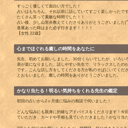
すっごく優しくて面白い方でした！
占いはもちろん、それ以前に話していてすごく楽しかったです(՞ ܸ. 
たくさん笑って素敵な時間でした！！
占い後、少し山形弁教えてくださりありがとうございました(՞ ܸ. .
進展あった時はまた必ず行きます！！！！
【女性 22歳】
心までほぐれる癒しの時間をあなたに
先生、初めてお願いしました。30分くらいでしたが、いろい
肩が楽になりました。話しやすい先生で、リラックスしたの
です。こんな話し方をしてくださる方が私のそばにいてくだ
とおもいました。癒しの時間をありがとうございました。
かなり当たる！明るい気持ちをくれる先生の鑑定
初回の占いから2ヶ月後に悩みの相談で伺いました！
どんな悩みにも親身に的確なアドバイスをくださります！今
ていただき、カードや手相も見ていただきました！かなり当