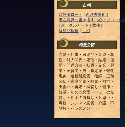
占術
霊感タロット
|
西洋占星術
|
潜在意識の書き換え（心のブロック解
|
オラクルカード
|
数秘
|
縁結び祈祷
|
手相
得意分野
恋愛・仕事・縁結び・金運・相
性・対人関係・婚活・結婚・運
勢・開運方法・転職・副業・起
業・子育て・自己肯定感・蛙化
現象・遠距離恋愛・復縁・三角
関係・家庭問題・離婚・前世・
出会い・再婚・縁切り・健康・
妊活・年の差恋愛・ペットの気
持ち・相手の気持ち・片思い・
毒親・シンママ恋愛・介護・不
登校・ハラスメント