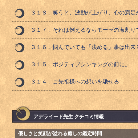
３１８．笑うと、波動が上がり、心の満足
３１７．それは例えるならモーゼの海割り
３１６．悩んでいても「決める」事は出来
３１５．ポジティブシンキングの前に。
３１４．ご先祖様への想いを馳せる
アデライード先生 クチコミ情報
優しさと笑顔が溢れる癒しの鑑定時間