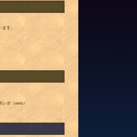
います。
レポ（web）