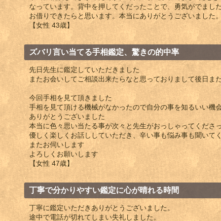
なっています。背中を押してくだったことで、勇気がでまし
お借りできたらと思います。本当にありがとうございました
【女性 43歳】
ズバリ言い当てる手相鑑定、驚きの的中率
先日先生に鑑定していただきました
またお会いしてご相談出来たらなと思っておりまして後日ま
今回手相を見て頂きました
手相を見て頂ける機械がなかったので自分の事を知るいい機
ありがとうございました
本当に色々思い当たる事が次々と先生がおっしゃってくださ
優しく楽しくお話ししていただき、辛い事も悩み事も聞いて
またお伺いします
よろしくお願いします
【女性 47歳】
丁寧で分かりやすい鑑定に心が晴れる時間
丁寧に鑑定いただきありがとうございました。
途中で電話が切れてしまい失礼しました。