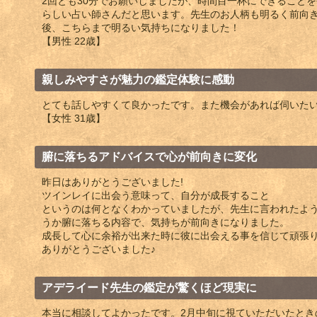
2回とも30分でお願いしましたが、時間目一杯にできること
らしい占い師さんだと思います。先生のお人柄も明るく前向
後、こちらまで明るい気持ちになりました！
【男性 22歳】
親しみやすさが魅力の鑑定体験に感動
とても話しやすくて良かったです。また機会があれば伺いた
【女性 31歳】
腑に落ちるアドバイスで心が前向きに変化
昨日はありがとうございました!
ツインレイに出会う意味って、自分が成長すること
というのは何となくわかっていましたが、先生に言われたよ
うか腑に落ちる内容で、気持ちが前向きになりました。
成長して心に余裕が出来た時に彼に出会える事を信じて頑張
ありがとうございました♪
アデライード先生の鑑定が驚くほど現実に
本当に相談してよかったです。2月中旬に視ていただいたとき