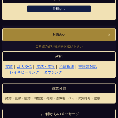
待機なし
国際通り店
対面占い
ご希望の占い種別をお選び下さい
占術
霊聴
故人交信
霊感・霊視
祈願祈祷
守護霊対話
レイキヒーリング
ダウジング
得意分野
結婚・復縁・離婚・同性愛・再婚・霊障害・ペットの気持ち・健康
占い師からのメッセージ