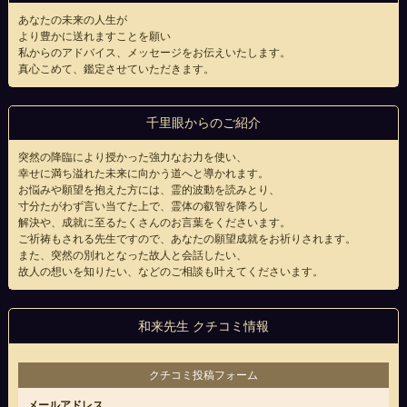
あなたの未来の人生が
より豊かに送れますことを願い
私からのアドバイス、メッセージをお伝えいたします。
真心こめて、鑑定させていただきます。
千里眼からのご紹介
突然の降臨により授かった強力なお力を使い、
幸せに満ち溢れた未来に向かう道へと導かれます。
お悩みや願望を抱えた方には、霊的波動を読みとり、
寸分たがわず言い当てた上で、霊体の叡智を降ろし
解決や、成就に至るたくさんのお言葉をくださいます。
ご祈祷もされる先生ですので、あなたの願望成就をお祈りされます。
また、突然の別れとなった故人と会話したい、
故人の想いを知りたい、などのご相談も叶えてくださいます。
和来先生 クチコミ情報
クチコミ投稿フォーム
メールアドレス