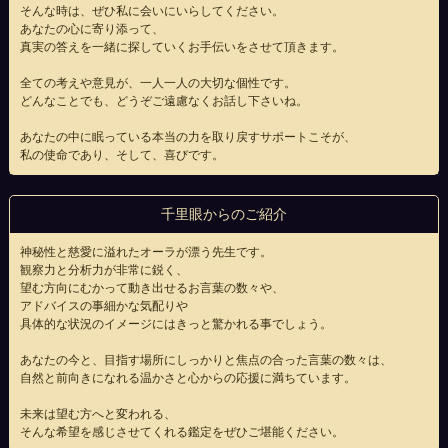
そんな時は、ぜひ私に会いにいらしてください。
あなたの心に寄り添って、
真実の答えを一緒に探していくお手伝いをさせて頂きます。
全ての考えや意見が、一人一人の大切な個性です。
どんなことでも、どうぞご遠慮なくお話し下さいね。
あなたの中に眠っている本当の力を取り戻すサポートこそが、
私の使命であり、そして、喜びです。
千里眼からのご紹介
神秘性と慈愛に溢れたオーラが漂う先生です。
観察力と分析力が非常に鋭く、
望む方向にむかって動き出せるお言葉の数々や、
アドバイスの事細かな気配りや
具体的な状況のイメージにはきっと驚かれる事でしょう。
あなたの今と、目指す場所にしっかりと焦点の合った言葉の数々は、
自然と前向きになれる温かさと心からの応援に満ちています。
未来は望む方へと変われる、
そんな希望を感じさせてくれる鑑定をぜひご堪能ください。