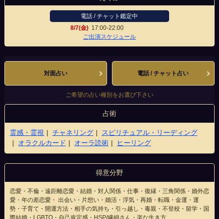
電話 / チャット鑑定中
8/7(金)
17:00-22:00
大通り店
ご出演スケジュール
対面占い
電話 / チャット占い
ご希望の占い種別をお選び下さい
占術
霊感・霊視
チャネリング
スピリチュアル・リーディング
オラクルカード
オーラ読術
ヒーリング
得意分野
恋愛・不倫・遠距離恋愛・結婚・対人関係・仕事・復縁・三角関係・婚外恋
愛・年の差恋愛・ 出会い・片想い・婚活・浮気・再婚・転職・金運・運
勢・子育て・開運方法・相手の気持ち・引っ越し・毒親・不登校・留学・国
際結婚・LGBTQ・自己肯定感・HSP/繊細さん・楽な生き方