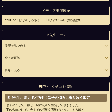
メディア出演履歴
Youtube：はじめしゃちょー1000人占い企画（鑑定協力）
Elif先生コラム
希望を見つめる
全てが正解
夢を叶える
Elif先生 クチコミ情報
Elif先生、驚くほど的中！親子の悩みに寄り添う鑑定
息子のことで、娘と一緒に初めて鑑定して頂きました。
下の名前だけで、今までの行動や言動がびっくりするほど