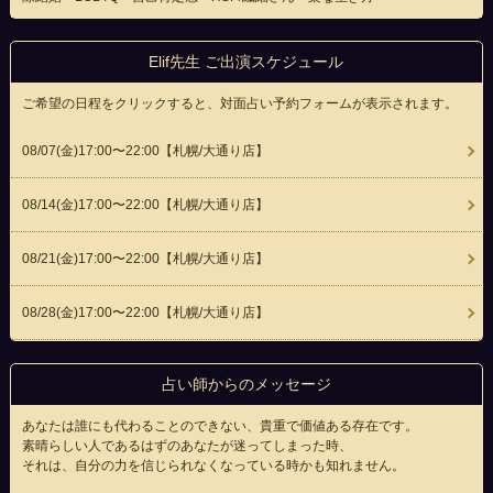
Elif先生 ご出演スケジュール
ご希望の日程をクリックすると、対面占い予約フォームが表示されます。
08/07(
金
)17:00〜22:00
【札幌/大通り店】
08/14(
金
)17:00〜22:00
【札幌/大通り店】
08/21(
金
)17:00〜22:00
【札幌/大通り店】
08/28(
金
)17:00〜22:00
【札幌/大通り店】
占い師からのメッセージ
あなたは誰にも代わることのできない、貴重で価値ある存在です。
素晴らしい人であるはずのあなたが迷ってしまった時、
それは、自分の力を信じられなくなっている時かも知れません。