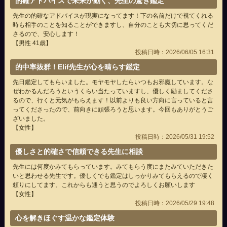
的確アドバイスで未来が動く、先生の驚き鑑定
先生の的確なアドバイスが現実になってます！下の名前だけで視てくれる
時も相手のことを知ることができますし、自分のことも大切に思ってくだ
さるので、安心します！
【男性 41歳】
投稿日時：2026/06/05 16:31
的中率抜群！Elif先生が心を晴らす鑑定
先日鑑定してもらいました。モヤモヤしたらいつもお邪魔しています。な
ぜわかるんだろうというくらい当たっていますし、優しく励ましてくださ
るので、行くと元気がもらえます！以前よりも良い方向に言っていると言
ってくださったので、前向きに頑張ろうと思います。今回もありがとうご
ざいました。
【女性】
投稿日時：2026/05/31 19:52
優しさと的確さで信頼できる先生に相談
先生には何度かみてもらっています。みてもらう度にまたみていただきた
いと思わせる先生です。優しくでも鑑定はしっかりみてもらえるので凄く
頼りにしてます。これからも通うと思うのでよろしくお願いします
【女性】
投稿日時：2026/05/29 19:48
心を解きほぐす温かな鑑定体験