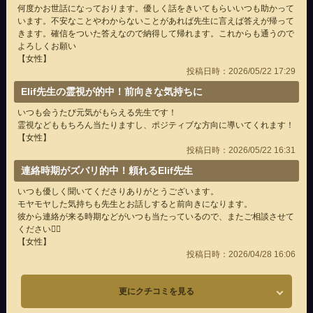
何度かお世話になっております。優しく話をきいてもらいいつも助かって
います。不安なことやわからないことがあれば先生に言えば答えが帰って
きます。確信をついた答えなので納得して帰れます。これからも通うので
よろしくお願い
【女性】
投稿日時：2026/05/22 17:29
Elif先生の霊視が的中！前向きな気持ちに
いつも会うたび元気がもらえる先生です！
霊視などももちろん当たりますし、ポジティブな方向に導いてくれます！
【女性】
投稿日時：2026/05/22 16:31
連絡時期がズバリ的中！頼れるElif先生
いつも優しく聞いてくださりありがとうございます。
モヤモヤした気持ちも先生とお話しすると前向きになります。
彼から連絡が来る時期などがいつも当たっているので、またご相談させて
ください🙇‍♂️
【女性】
投稿日時：2026/04/28 16:06
更にクチコミを見る