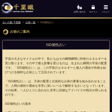
お問い合わせ
ログイン
メニュー
占いの館 千里眼
占術一覧
ISD個性占い
占術のご案内
ISD個性占い
宇宙の大きなサイクルの中で、私たちはその瞬間瞬間に特有のエネルギーを
受け取ります。その中で最も影響を受けるのは、生まれた瞬間の宇宙の配置
です。「ISD個性占い」は、この宇宙のエネルギーと個人の運命や性格を結
びつける独特な占術として注目されています。
「ISD個性占い」は、天体の配置と伝統的な占術の要素を組み合わせること
で、人間の個性や運命を非常に深いレベルで解析する占いとなっています。
その結果、一人ひとりに合わせた非常に詳細なアドバイスや指示が得られる
のです。
ISD個性占いの基本