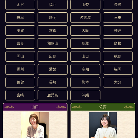
金沢
福井
山梨
長野
岐阜
静岡
名古屋
三重
滋賀
京都
大阪
神戸
奈良
和歌山
鳥取
島根
岡山
広島
山口
徳島
香川
愛媛
高知
福岡
佐賀
長崎
熊本
大分
宮崎
鹿児島
沖縄
山口
佐賀