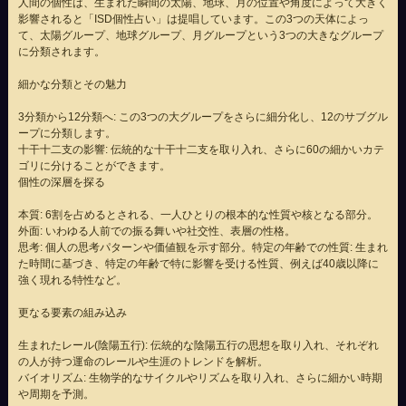
人間の個性は、生まれた瞬間の太陽、地球、月の位置や角度によって大きく
影響されると「ISD個性占い」は提唱しています。この3つの天体によっ
て、太陽グループ、地球グループ、月グループという3つの大きなグループ
に分類されます。
細かな分類とその魅力
3分類から12分類へ: この3つの大グループをさらに細分化し、12のサブグル
ープに分類します。
十干十二支の影響: 伝統的な十干十二支を取り入れ、さらに60の細かいカテ
ゴリに分けることができます。
個性の深層を探る
本質: 6割を占めるとされる、一人ひとりの根本的な性質や核となる部分。
外面: いわゆる人前での振る舞いや社交性、表層の性格。
思考: 個人の思考パターンや価値観を示す部分。特定の年齢での性質: 生まれ
た時間に基づき、特定の年齢で特に影響を受ける性質、例えば40歳以降に
強く現れる特性など。
更なる要素の組み込み
生まれたレール(陰陽五行): 伝統的な陰陽五行の思想を取り入れ、それぞれ
の人が持つ運命のレールや生涯のトレンドを解析。
バイオリズム: 生物学的なサイクルやリズムを取り入れ、さらに細かい時期
や周期を予測。