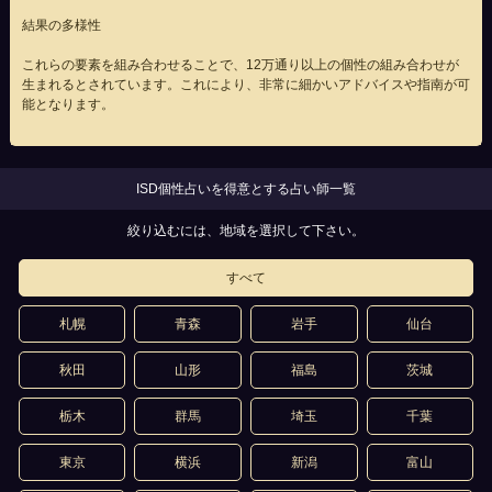
結果の多様性
これらの要素を組み合わせることで、12万通り以上の個性の組み合わせが
生まれるとされています。これにより、非常に細かいアドバイスや指南が可
能となります。
ISD個性占いを得意とする占い師一覧
絞り込むには、地域を選択して下さい。
すべて
札幌
青森
岩手
仙台
秋田
山形
福島
茨城
栃木
群馬
埼玉
千葉
東京
横浜
新潟
富山