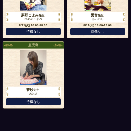
夢野こよみ
愛音
先生
先生
ゆめのこよみ
あいのん
8/11(火)
10:00-18:00
8/11(火)
13:00-19:00
待機なし
待機なし
鹿児島
蒼紗
先生
あおさ
待機なし