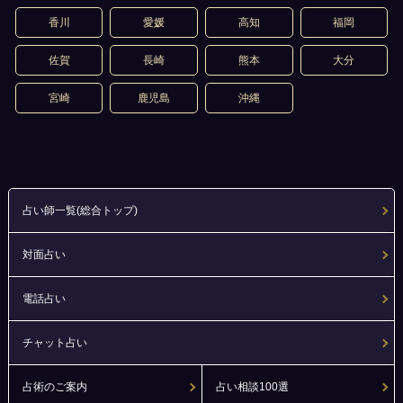
香川
愛媛
高知
福岡
佐賀
長崎
熊本
大分
宮崎
鹿児島
沖縄
占い師一覧(総合トップ)
対面占い
電話占い
チャット占い
占術のご案内
占い相談100選