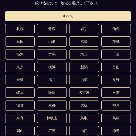
絞り込むには、地域を選択して下さい。
すべて
札幌
青森
岩手
仙台
秋田
山形
福島
茨城
栃木
群馬
埼玉
千葉
東京
横浜
新潟
富山
金沢
福井
山梨
長野
岐阜
静岡
名古屋
三重
滋賀
京都
大阪
神戸
奈良
和歌山
鳥取
島根
岡山
広島
山口
徳島