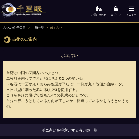
お問い合わせ
ログイン
メニュー
占いの館 千里眼
占術一覧
ポエ占い
占術のご案内
ポエ占い
台湾と中国の民間占いのひとつ。
二枚貝を割ってできた形に見える2つの堅い石
（各石は一面が丸く膨らみ他面が平らで、一側が丸く他側が直線）や、
三日月型に削った赤い木(紅木)を使用する。
これらを床に投げて落ちた4つの状態のひとつで、
自分の行こうとしている方向が正しいか、間違っているかを占うというも
の。
ポエ占いを得意とする占い師一覧