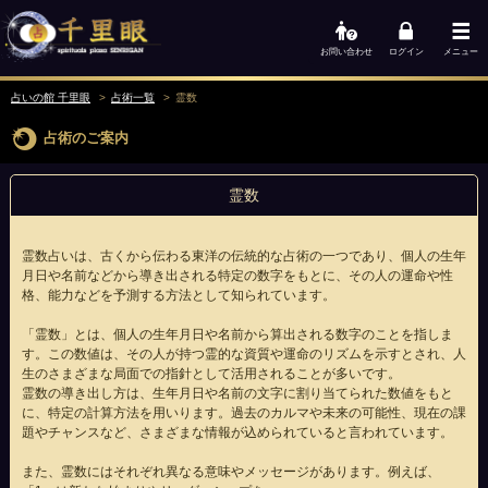
お問い合わせ
ログイン
メニュー
占いの館 千里眼
占術一覧
霊数
占術のご案内
霊数
霊数占いは、古くから伝わる東洋の伝統的な占術の一つであり、個人の生年
月日や名前などから導き出される特定の数字をもとに、その人の運命や性
格、能力などを予測する方法として知られています。
「霊数」とは、個人の生年月日や名前から算出される数字のことを指しま
す。この数値は、その人が持つ霊的な資質や運命のリズムを示すとされ、人
生のさまざまな局面での指針として活用されることが多いです。
霊数の導き出し方は、生年月日や名前の文字に割り当てられた数値をもと
に、特定の計算方法を用いります。過去のカルマや未来の可能性、現在の課
題やチャンスなど、さまざまな情報が込められていると言われています。
また、霊数にはそれぞれ異なる意味やメッセージがあります。例えば、