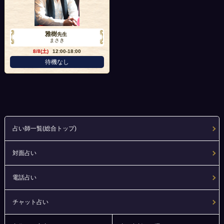
雅樹
先生
まさき
8/8(土)
12:00-18:00
待機なし
占い師一覧(総合トップ)
対面占い
電話占い
チャット占い