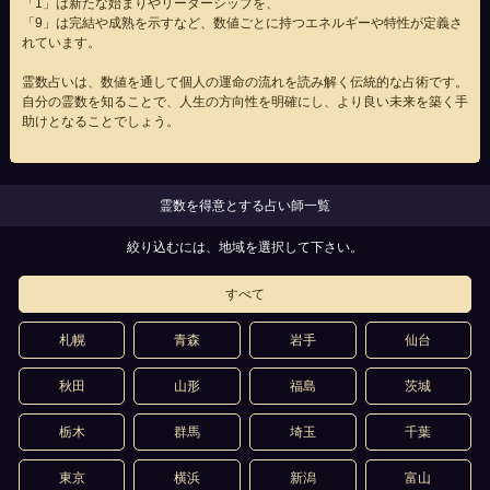
「1」は新たな始まりやリーダーシップを、
「9」は完結や成熟を示すなど、数値ごとに持つエネルギーや特性が定義さ
れています。
霊数占いは、数値を通して個人の運命の流れを読み解く伝統的な占術です。
自分の霊数を知ることで、人生の方向性を明確にし、より良い未来を築く手
助けとなることでしょう。
霊数を得意とする占い師一覧
絞り込むには、地域を選択して下さい。
すべて
札幌
青森
岩手
仙台
秋田
山形
福島
茨城
栃木
群馬
埼玉
千葉
東京
横浜
新潟
富山