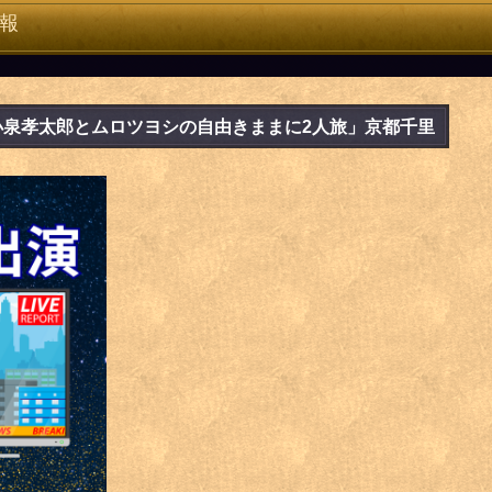
報
小泉孝太郎とムロツヨシの自由きままに2人旅」京都千里