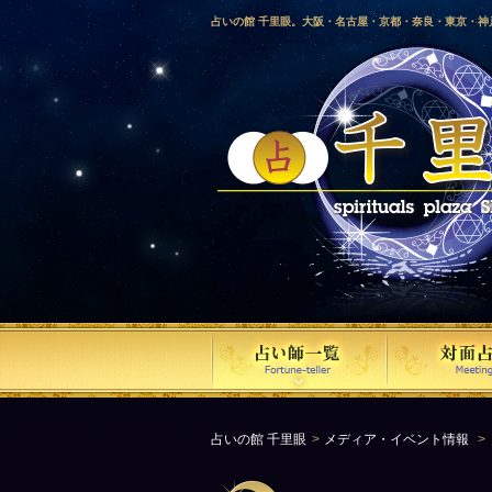
占いの館 千里眼。大阪・名古屋・京都・奈良・東京・
愛媛・鹿児島・徳島・香川・山形・岡山・横浜・千葉・
梨・長野・埼玉・茨城・栃木・金沢・佐賀・長崎・鳥取
気占い師による占い。
占いの館 千里眼
メディア・イベント情報