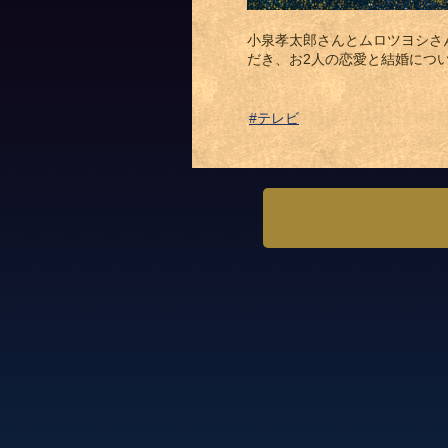
小泉孝太郎さんとムロツヨシさ
だき、お2人の恋愛と結婚につ
#テレビ