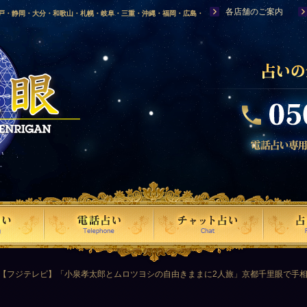
各店舗のご案内
神戸・静岡・大分・和歌山・札幌・岐阜・三重・沖縄・福岡・広島・
福島・岩手・高知・熊本・群馬・滋賀・福井・仙台・山口・宮崎・山
・富山・新潟・秋田・青森・島根に店舗を構える、口コミで評判の人
【フジテレビ】「小泉孝太郎とムロツヨシの自由きままに2人旅」京都千里眼で手