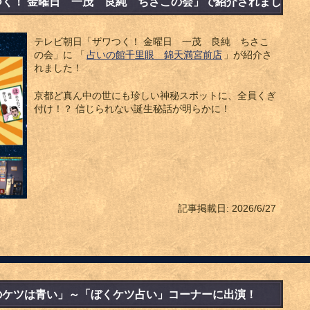
く！ 金曜日 一茂 良純 ちさこの会」で紹介されまし
テレビ朝日「ザワつく！ 金曜日 一茂 良純 ちさこ
の会」に 「
占いの館千里眼 錦天満宮前店
」が紹介さ
れました！
京都ど真ん中の世にも珍しい神秘スポットに、全員くぎ
付け！？ 信じられない誕生秘話が明らかに！
記事掲載日: 2026/6/27
のケツは青い」～「ぼくケツ占い」コーナーに出演！