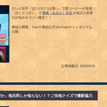
テレビ岩手「ぼくのけつは青い」で新コーナーが登場！
「ぼくケツ占い」で
蒼眠（あみん）先生
が地元の若者
のお悩みをズバリ鑑定！！
番組公開後、Tverや番組公式YouTubeチャンネルでも
公開。
記事掲載日: 2026/6/16
ぽか」地元民しか知らない！？ご当地クイズで撮影協力