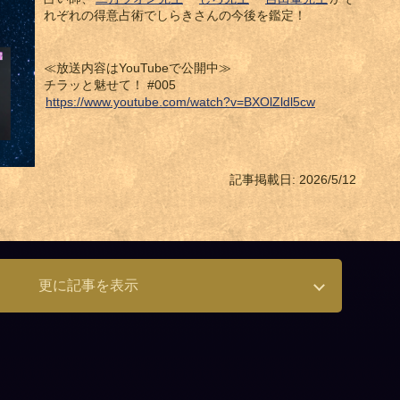
れぞれの得意占術でしらきさんの今後を鑑定！
≪放送内容はYouTubeで公開中≫
チラッと魅せて！ #005
https://www.youtube.com/watch?v=BXOlZldl5cw
記事掲載日: 2026/5/12
更に記事を表示