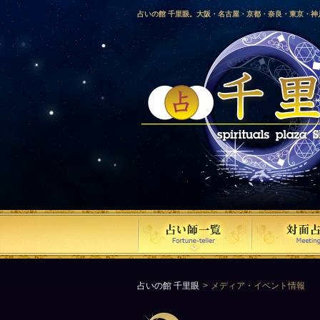
占いの館 千里眼。大阪・名古屋・京都・奈良・東京・
愛媛・鹿児島・徳島・香川・山形・岡山・横浜・千葉・
梨・長野・埼玉・茨城・栃木・金沢・佐賀・長崎・鳥取
気占い師による占い。
占いの館 千里眼
メディア・イベント情報