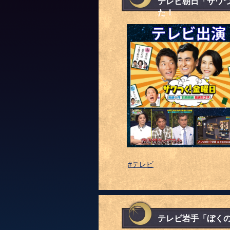
テレビ朝日「ザワつ
た！
#テレビ
テレビ岩手「ぼく