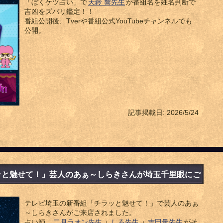
「ぼくケツ占い」で
天鈴 響先生
が番組名を姓名判断で
吉凶をズバリ鑑定！！
番組公開後、Tverや番組公式YouTubeチャンネルでも
公開。
記事掲載日: 2026/5/24
ッと魅せて！」芸人のあぁ～しらきさんが埼玉千里眼にご
テレビ埼玉の新番組「チラッと魅せて！」で芸人のあぁ
～しらきさんがご来店されました。
占い師、
二月ラオン先生
・
しろ先生
・
吉田暈先生
がそ