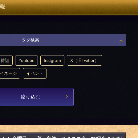
報
タグ検索
雑誌
Youtube
Instgram
X（旧Twitter）
イネージ
イベント
絞り込む