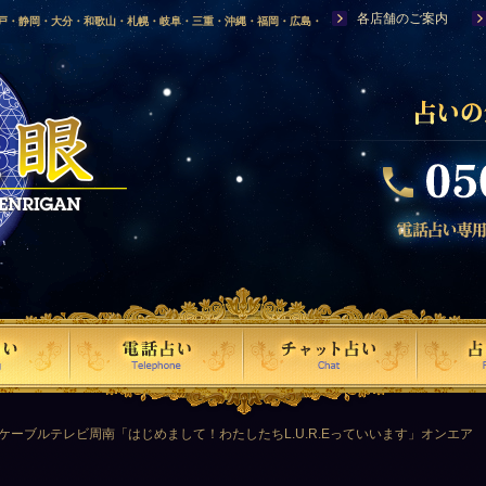
各店舗のご案内
神戸・静岡・大分・和歌山・札幌・岐阜・三重・沖縄・福岡・広島・
福島・岩手・高知・熊本・群馬・滋賀・福井・仙台・山口・宮崎・山
・富山・新潟・秋田・青森・島根に店舗を構える、口コミで評判の人
ケーブルテレビ周南「はじめまして！わたしたちL.U.R.Eっていいます」オンエア