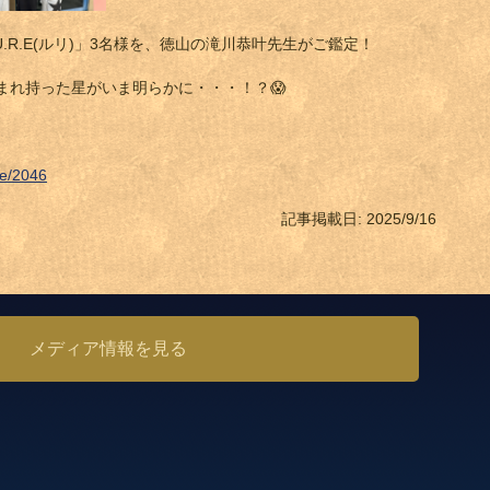
.R.E(ルリ)」3名様を、徳山の滝川恭叶先生がご鑑定！
まれ持った星がいま明らかに・・・！？😱
ile/2046
記事掲載日: 2025/9/16
メディア情報を見る