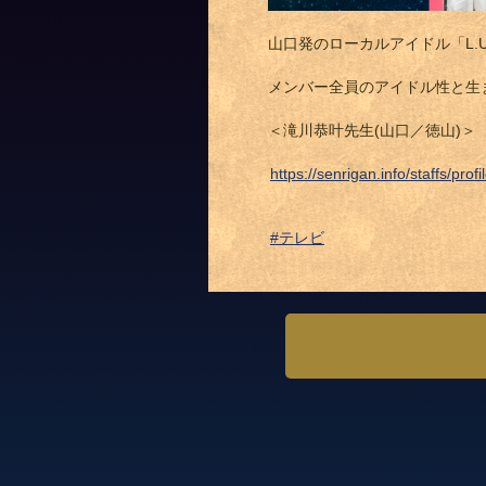
山口発のローカルアイドル「L.U
メンバー全員のアイドル性と生
＜滝川恭叶先生(山口／徳山)＞
https://senrigan.info/staffs/prof
#テレビ