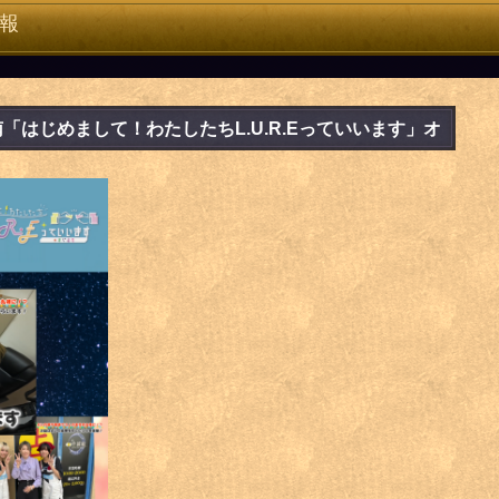
報
「はじめまして！わたしたちL.U.R.Eっていいます」オ