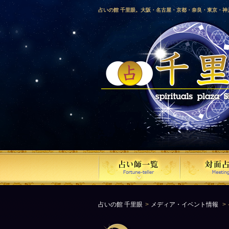
占いの館 千里眼。大阪・名古屋・京都・奈良・東京・
愛媛・鹿児島・徳島・香川・山形・岡山・横浜・千葉・
梨・長野・埼玉・茨城・栃木・金沢・佐賀・長崎・鳥取
気占い師による占い。
占いの館 千里眼
メディア・イベント情報