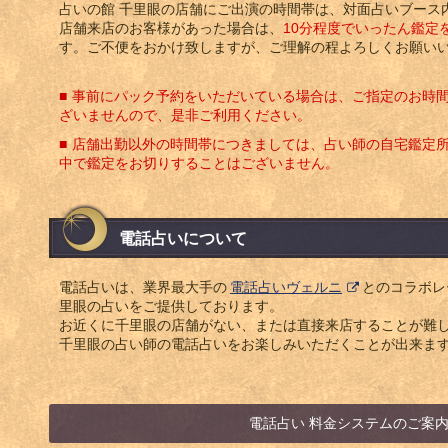
占いの館 千里眼の店舗にご出演の時間帯は、対面占いブース
店舗来店のお客様があった場合は、
10分程度でいったん鑑定
す。ご不便をおかけ致しますが、ご理解の程よろしくお願い
事前にパック予約をいただいている場合は、ご指定のお時
ざいませんので、是非ご利用ください。
店舗出勤以外の時間帯につきましては、占い師の自宅鑑定
中で鑑定をお切りすることはございません。
電話占いについて
電話占いは、業界最大手の
電話占いヴェルニ
とのコラボレ
里眼の占いをご提供しております。
お近くに千里眼の店舗がない、または直接来店することが難
千里眼の占い師の電話占いをお楽しみいただくことが出来ま
電話占い 料金システムのご案