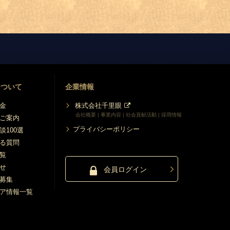
について
企業情報
金
株式会社千里眼
会社概要 | 事業内容 | 社会貢献活動 | 採用情報
ご案内
プライバシーポリシー
談100選
る質問
覧
せ
会員ログイン
募集
ア情報一覧