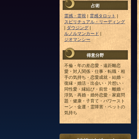
占術
霊感・霊視
|
霊感タロット
|
スピリチュアル・リーディング
|
ダウジング
|
ルノルマンカード
|
ジオマンシー
得意分野
不倫・年の差恋愛・遠距離恋
愛・対人関係・仕事・転職・相
手の気持ち・恋愛成就・結婚・
復縁・婚活・出会い・片想い・
同性愛・縁結び・前世・離婚・
浮気・再婚・婚外恋愛・家庭問
題・健康・子育て・パワースト
ーン・金運・霊障害・ペットの
気持ち