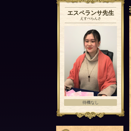
エスペランサ先生
えすぺらんさ
待機なし