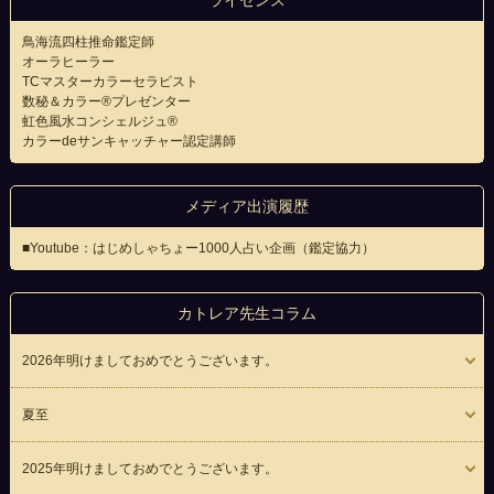
ライセンス
鳥海流四柱推命鑑定師
オーラヒーラー
TCマスターカラーセラピスト
数秘＆カラー®プレゼンター
虹色風水コンシェルジュ®
カラーdeサンキャッチャー認定講師
メディア出演履歴
■Youtube：はじめしゃちょー1000人占い企画（鑑定協力）
カトレア先生コラム
2026年明けましておめでとうございます。
夏至
2025年明けましておめでとうございます。