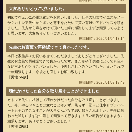
投稿日時：2025/01/20 19:47
大変ありがとうございました。
初めてヴェルニの電話鑑定をお願いしました。仕事の相談でイエスかノー
か？カトレア先生からポンと背中をたたいて貰い有難いアドバイスを頂き
ました。先方から声をかけて頂いたご縁に感謝してまずは頑張ってみよう
と思います。大変ありがとうございました。
投稿日時：2025/01/04 18:14
先生のお言葉で再確認できて良かったです。
本日は家族共々お伺いさせていただきましてありがとうございました。先
生のお言葉で再確認できて良かったです。また妻や子供達にとっても色々
な助言ありがとうございました。後押しされたみたいでした。またこれで
一年頑張ります。今後とも宜しくお願い致します。
【男性 56歳】
投稿日時：2025/01/03 18:49
壊れかけだった自分を取り戻すことができました
カトレア先生に相談して壊れかけだった自分を取り戻すことができまし
た。今、やるべきことは変なこと考えず、焦らず、堂々と仕事もプライベ
ートも全力でこなすことが大事なんだなて思い知らされました。先生に教
わった通りにまずは生活して頑張って行きます！良い報告ができるように
頑張ります。ありがとうございました！
【男性 29歳】
投稿日時：2024/12/18 15:56