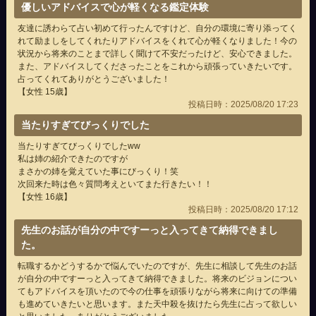
優しいアドバイスで心が軽くなる鑑定体験
友達に誘わらて占い初めて行ったんですけど、自分の環境に寄り添ってく
れて励ましをしてくれたりアドバイスをくれて心が軽くなりました！今の
状況から将来のことまで詳しく聞けて不安だったけど、安心できました。
また、アドバイスしてくださったことをこれから頑張っていきたいです。
占ってくれてありがとうございました！
【女性 15歳】
投稿日時：2025/08/20 17:23
当たりすぎてびっくりでした
当たりすぎてびっくりでしたww
私は姉の紹介できたのですが
まさかの姉を覚えていた事にびっくり！笑
次回来た時は色々質問考えといてまた行きたい！！
【女性 16歳】
投稿日時：2025/08/20 17:12
先生のお話が自分の中ですーっと入ってきて納得できまし
た。
転職するかどうするかで悩んでいたのですが、先生に相談して先生のお話
が自分の中ですーっと入ってきて納得できました。将来のビジョンについ
てもアドバイスを頂いたので今の仕事を頑張りながら将来に向けての準備
も進めていきたいと思います。また天中殺を抜けたら先生に占って欲しい