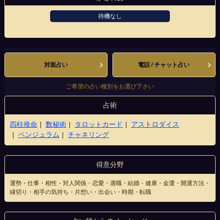
待機なし
大宮一の宮通り店
対面占い
電話 / チャット占い
ご希望の占い種別をお選び下さい
占術
四柱推命
数秘術
タロットカード
アストロダイス
ペンジュラム
チャネリング
得意分野
運勢・仕事・相性・対人関係・恋愛・適職・結婚・健康・金運・開運方法・
縁切り・相手の気持ち・片想い・出会い・時期・転職