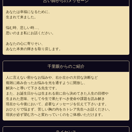
占い師からのメッセージ
あなたは幸福になるために、
生まれて来ました。
悩む時、悲しい時…、
思いのまま私にお話ください。
あなたの心に寄りそい、
あなた本来の輝きを取り戻します。
千里眼からのご紹介
人に言えない密かなお悩みや、右か左かの大切な決断など
複雑に絡み合ったお悩みを光を通すように開放し、
解決へと導いて下さる先生です。
また、お誕生日からは生まれる前に自ら決めてきた人生の目標や
生まれた意味、そして今生で果たすべき使命や課題を読み解き
現在から今後において、必要なメッセージを伝えて下さいます。
おひとりで悩まず、苦しい胸の内をカトレア先生へお話ください。
現状が必ず望む方へと変わっていくのをご体感いただけます。