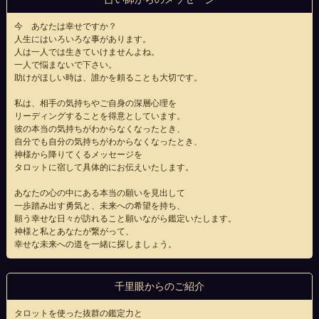
今 あなたは幸せですか？
人生にはいろいろな事があります。
人は一人では生きていけませんよね。
一人で悩まないで下さい。
助けがほしい時は、誰かを頼ることも大切です。
私は、相手の気持ちやご自身の深層心理を
リーディングすることを得意としています。
彼の本当の気持ちがわからなくなったとき、
自分でも自分の気持ちがわからなくなったとき、
神様から降りてくるメッセージを
タロットに宿して具体的にお伝えいたします。
あなたの心の中にある本当の願いを見出して
一歩踏み出す勇気と、未来への希望を持ち、
願う幸せな日々が訪れること願いながら鑑定いたします。
神様と私とあなたが繋がって、
幸せな未来への道を一緒に探しましょう。
千里眼からのご紹介
タロットを使った抜群の鑑定力と