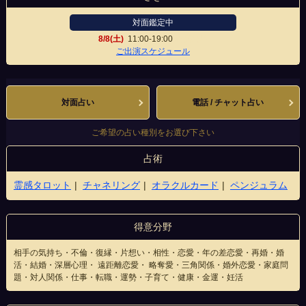
対面鑑定中
8/8(土)
11:00-19:00
心斎橋店
ご出演スケジュール
対面占い
電話 / チャット占い
ご希望の占い種別をお選び下さい
占術
霊感タロット
チャネリング
オラクルカード
ペンジュラム
得意分野
相手の気持ち・不倫・復縁・片想い・相性・恋愛・年の差恋愛・再婚・婚
活・結婚・深層心理・ 遠距離恋愛・ 略奪愛・三角関係・婚外恋愛・家庭問
題・対人関係・仕事・転職・運勢・子育て・健康・金運・妊活