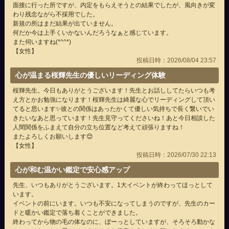
面接に行った所ですが、内定をもらえそうとの結果でしたが、風向きが変
わり残念ながら不採用でした。
新規の所はまだ結果が出ていません。
何だか今は上手くいかないんだろうなぁと感じています。
また伺いますね(*^^*)
【女性】
投稿日時：2026/08/04 23:57
心が温まる桜輝先生の優しいリーディング体験
桜輝先生。今日もありがとうございます！先生とお話ししてたらいつも考
え方とかお勉強になります！桜輝先生は綺麗な心でリーディングして頂い
てると思います✨彼との関係はあったかくて優しい気持ちで長く繋いでい
きたいなあと思っています！先生見守ってくださいね！あと今日相談した
人間関係をふまえて自分の立ち位置など考えて頑張りますね！
またよろしくお願いします😊
【女性】
投稿日時：2026/07/30 22:13
心が和む温かい鑑定で安心感アップ
先生、いつもありがとうございます。1大イベントが終わってほっとして
います。
イベントの前にいます。いつも不安になってしまうのですが、先生のカー
ドと暖かい鑑定で落ち着くことができました。
終わってから物の毛の体なのに、ぼーっとしていますが、そろそろ動かな