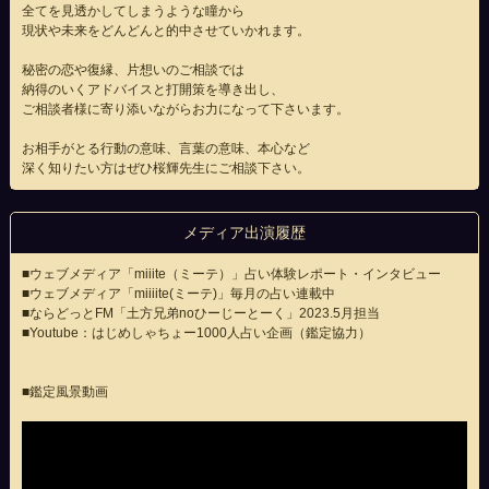
全てを見透かしてしまうような瞳から
現状や未来をどんどんと的中させていかれます。
秘密の恋や復縁、片想いのご相談では
納得のいくアドバイスと打開策を導き出し、
ご相談者様に寄り添いながらお力になって下さいます。
お相手がとる行動の意味、言葉の意味、本心など
深く知りたい方はぜひ桜輝先生にご相談下さい。
メディア出演履歴
■ウェブメディア「miiite（ミーテ）」占い体験レポート・インタビュー
■
ウェブメディア「miiiite(ミーテ)」毎月の占い連載中
■ならどっとFM「土方兄弟noひーじーとーく」2023.5月担当
■Youtube：はじめしゃちょー1000人占い企画（鑑定協力）
■鑑定風景動画