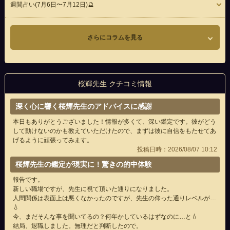
週間占い(7月6日〜7月12日)🔮
さらにコラムを見る
桜輝先生 クチコミ情報
深く心に響く桜輝先生のアドバイスに感謝
本日もありがとうございました！情報が多くて、深い鑑定です。彼がどう
して動けないのかも教えていただけたので、まずは彼に自信をもたせてあ
げるように頑張ってみます。
投稿日時：2026/08/07 10:12
桜輝先生の鑑定が現実に！驚きの的中体験
報告です。
新しい職場ですが、先生に視て頂いた通りになりました。
人間関係は表面上は悪くなかったのですが、先生の仰った通りレベルが…
💧
今、まだそんな事を聞いてるの？何年かしているはずなのに…と💧
結局、退職しました。無理だと判断したので。