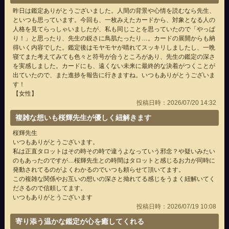
昨日は鑑定ありがとうございました。人間の背景や心情を読むなら先生、
といつも思っています。今回も、一枚みえたカードから、対象となる人の
人格を見てらっしゃいましたが、私も同じことを思っていたので「やっぱ
り！」と思ったり、先生の鋭さに鳥肌たったり…。カードの展開からも納
得いく内容でした。鑑定後はモヤモヤが晴れてスッキリしましたし、一晩
寝てまた考えてみても色々と符号が合うところがあり、先生の鑑定の深さ
を実感しました。カードにも、遠くない未来に最終的な決着がつくことが
出ていたので、また進捗を報告に行きますね。いつもありがとうございま
す！
【女性】
投稿日時：2026/07/20 14:32
複雑な想いも桜輝先生が優しく紐解きます
桜輝先生
いつもありがとうございます。
私は正直タロットはその時その時で違うよなっていう邪念？や疑いみたい
のもあったのですが…桜輝先生との時間はタロットと感じるお力が同時に
発動されてるのがよくわかるのでいつも頼らせて頂いてます。
この複雑な関係やお互いの想いの深さと拗れてる感じをうまく紐解いてく
ださるので信頼してます。
いつもありがとうございます
投稿日時：2026/07/19 10:08
寄り添う温かな鑑定が心を癒してくれる