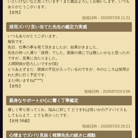
いといけないなと思っています！また鑑定よろしくお願いします。いつも
ありがとうございます。
【女性】
投稿日時：2026/07/29 11:21
採用ズバリ言い当てた先生の鑑定力実感
いつもありがとうございます。
報告です。
先日、仕事の事を視て頂きましたが、結果がきました。
先生の仰った通り「採用」でした。面接の感じでは難しいかなと思ったの
ですが…見事に当たりました。
人間関係が恐ろしいですが(笑)
とりあえずまだ、面接の予定が入っているのですが、今のところは採用さ
れた所に行く予定です。
また伺いますね(*^^*)
【女性】
投稿日時：2026/07/24 0:06
親身なサポートが心に響く丁寧鑑定
優しく寄り添ってくれ、悩みに対して どうすれば良いかのアドバイスも
してもらえて、とても良かったです。
【女性 58歳】
投稿日時：2026/07/23 20:21
心情までズバリ見抜く桜輝先生の鋭さに感動