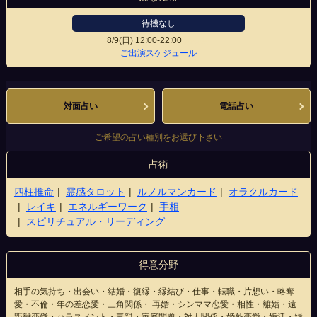
待機なし
8/9(日)
12:00-22:00
渋谷店
ご出演スケジュール
対面占い
電話占い
ご希望の占い種別をお選び下さい
占術
四柱推命
霊感タロット
ルノルマンカード
オラクルカード
レイキ
エネルギーワーク
手相
スピリチュアル・リーディング
得意分野
相手の気持ち・出会い・結婚・復縁・縁結び・仕事・転職・片想い・略奪
愛・不倫・年の差恋愛・三角関係・ 再婚・シンママ恋愛・相性・離婚・遠