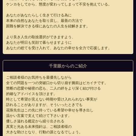
ケンカをしてから、態度が変わってしまって不安を抱えている。
あなたがあなたらしく生きて行ける為に
本来の自然なあなたを取り戻し、最善の方法で
困難を解決できる様にあなたの人生を紐解きます。
より良き人生の取捨選択ができますよう、
あなたが明日も笑顔で暮らせますように
あなたの総てを受け入れて、あなたの幸せを全力で応援します。
千里眼からのご紹介
ご相談者様のお気持ちを最優先しながら
全ての問題を一つの突破口から切り崩す腕前はピカイチです。
禁断の恋愛や秘密の恋も、二人の絆をより深く結び付ける
的確なアドバイスを頂けます。
時として希望が見えない時期や受け入れられない事実が
訪れることがありますが、そういったときでも
花珠先生はこの先に待っている希望や幸せを導き出し
温かい言葉で支えて続けて下さいます。
優しさ溢れる鑑定から繰り出される
真実と光ある未来指針は、ご相談者様の
大きな助けとなり、行動の源となるでしょう。