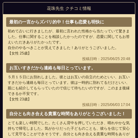
花珠先生 クチコミ情報
最初の一言からズバリ的中！仕事も恋愛も明快に
初めて占いに行きましたが、最初に言われた性格から当たっていて驚きま
した。仕事に関することを相談したかったのですが、恋愛に関してもお答
えいただきありがたかったです。
自分のやるべきことが見えてきました！ありがとうございました。
【女性 25歳】
投稿日時：2025/06/25 20:48
お互いすきだから連絡も毎日とっています。
５月１５日にお別れしました。彼とはお互いの自立のためといい、お互い
すきだから連絡も毎日とっています。彼は一時的に別れてるだけといい、
親にも紹介してもらっていたので信じて待ちたいのですが、このまま復縁
できるか不安です。
【女性 23歳】
投稿日時：2025/06/03 17:04
自分とも向き合える貴重な時間をありがとうございました！
とても楽しい時間でした。たくさん背中を押していただき、晴れやかな気
持ちで帰宅しました。気がかりだった子どものことも、彼らを信じて安心
して見守ることができそうです。自分とも向き合える貴重な時間をありが