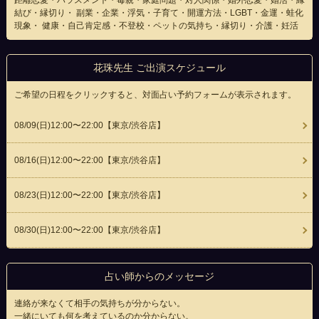
距離恋愛・ハラスメント・毒親・家庭問題・対人関係・婚外恋愛・婚活・縁
結び・縁切り・ 副業・企業・浮気・子育て・開運方法・LGBT・金運・蛙化
現象・ 健康・自己肯定感・不登校・ペットの気持ち・縁切り・介護・妊活
花珠先生 ご出演スケジュール
ご希望の日程をクリックすると、対面占い予約フォームが表示されます。
08/09(
日
)12:00〜22:00
【東京/渋谷店】
08/16(
日
)12:00〜22:00
【東京/渋谷店】
08/23(
日
)12:00〜22:00
【東京/渋谷店】
08/30(
日
)12:00〜22:00
【東京/渋谷店】
占い師からのメッセージ
連絡が来なくて相手の気持ちが分からない。
一緒にいても何を考えているのか分からない。