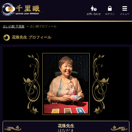
お問い合わせ
ログイン
メニュー
占いの館 千里眼
占い師
プロフィール
花珠先生
プロフィール
花珠先生
はなだま