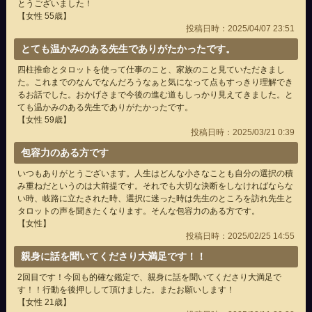
とうございました！
【女性 55歳】
投稿日時：2025/04/07 23:51
とても温かみのある先生でありがたかったです。
四柱推命とタロットを使って仕事のこと、家族のこと見ていただきまし
た。これまでのなんでなんだろうなぁと気になって点もすっきり理解でき
るお話でした。おかげさまで今後の進む道もしっかり見えてきました。と
ても温かみのある先生でありがたかったです。
【女性 59歳】
投稿日時：2025/03/21 0:39
包容力のある方です
いつもありがとうございます。人生はどんな小さなことも自分の選択の積
み重ねだというのは大前提です。それでも大切な決断をしなければならな
い時、岐路に立たされた時、選択に迷った時は先生のところを訪れ先生と
タロットの声を聞きたくなります。そんな包容力のある方です。
【女性】
投稿日時：2025/02/25 14:55
親身に話を聞いてくださり大満足です！！
2回目です！今回も的確な鑑定で、親身に話を聞いてくださり大満足で
す！！行動を後押しして頂けました。またお願いします！
【女性 21歳】