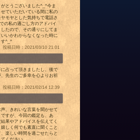
がとうございました^_^今ま
させていただいている間に私の
モヤモヤとした気持ちで電話さ
までの私の過ごし方のアドバイ
ましたので、その通りにしてま
ていいかわからなくなった時に
^_^
投稿日時：2021/03/10 21:01
寧に占って頂きましたし、後で
が、先生のご多幸を心よりお祈
投稿日時：2021/02/14 12:39
お声、きれいな言葉を聞かせて
うですが、今回の鑑定も、あ
定結果やアドバイスを伝えてく
り嬉しく何でも素直に聞くこと
て、楽しい時間を過ごせたらと
してください。