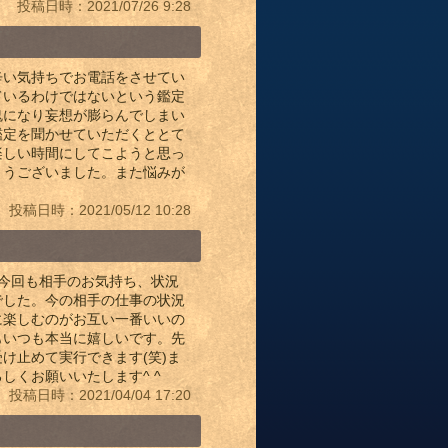
投稿日時：2021/07/26 9:28
辛い気持ちでお電話をさせてい
ているわけではないという鑑定
鬼になり妄想が膨らんでしまい
鑑定を聞かせていただくととて
楽しい時間にしてこようと思っ
とうございました。また悩みが
投稿日時：2021/05/12 10:28
^今回も相手のお気持ち、状況
でした。今の相手の仕事の状況
に楽しむのがお互い一番いいの
もいつも本当に嬉しいです。先
け止めて実行できます(笑)ま
しくお願いいたします^ ^
投稿日時：2021/04/04 17:20