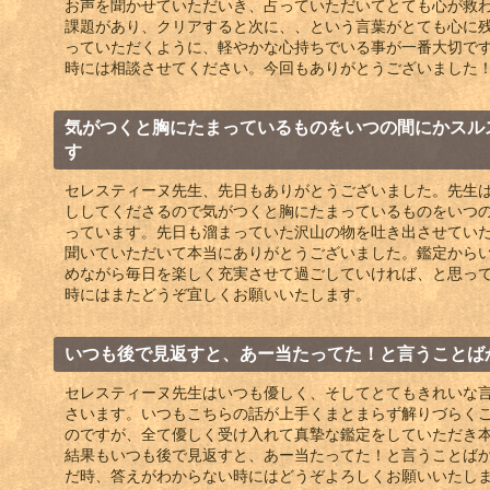
お声を聞かせていただいき、占っていただいてとても心が救
課題があり、クリアすると次に、、という言葉がとても心に
っていただくように、軽やかな心持ちでいる事が一番大切で
時には相談させてください。今回もありがとうございました
気がつくと胸にたまっているものをいつの間にかスル
す
セレスティーヌ先生、先日もありがとうございました。先生
ししてくださるので気がつくと胸にたまっているものをいつ
っています。先日も溜まっていた沢山の物を吐き出させてい
聞いていただいて本当にありがとうございました。鑑定から
めながら毎日を楽しく充実させて過ごしていければ、と思っ
時にはまたどうぞ宜しくお願いいたします。
いつも後で見返すと、あー当たってた！と言うことば
セレスティーヌ先生はいつも優しく、そしてとてもきれいな
さいます。いつもこちらの話が上手くまとまらず解りづらく
のですが、全て優しく受け入れて真摯な鑑定をしていただき
結果もいつも後で見返すと、あー当たってた！と言うことば
だ時、答えがわからない時にはどうぞよろしくお願いいたし