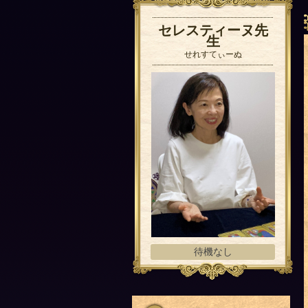
セレスティーヌ先
生
せれすてぃーぬ
待機なし