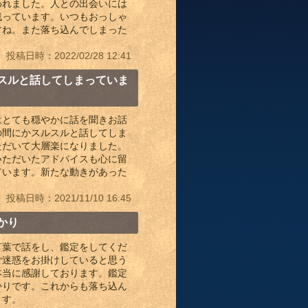
われました。人との出会いには
残っています。いつもおっしゃ
すね。また落ち込んでしまった
！
投稿日時：2022/02/28 12:41
スルと話してしまっていま
はとても穏やかに話を聞きお話
の間にかスルスルと話してしま
ただいて大層楽になりました。
いただいたアドバイスも心に留
ています。新たな動きがあった
投稿日時：2021/11/10 16:45
かり
言葉で話をし、鑑定をしてくだ
ご迷惑をお掛けしていると思う
本当に感謝しております。鑑定
かりです。これからも落ち込ん
ます。