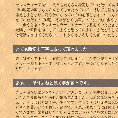
セレスティーヌ先生、先日もたくさん鑑定していただいてあり
での鑑定内容はもちろんとても当たっていて！そしてお話を
考えもまとまり、穏やかになっていくのを感じます。いつも
せていただくので(笑)、それがとても嬉しいです。次に会う
ス、会うときのラッキーカラー、モチーフも教えていただき
た楽しい時間を過ごしてこようと思っています。またどうし
は電話をさせてください。これからもよろしくお願いいたします
とても親切＆丁寧に占って頂きました
昨日は占って下さい、有難うございました。とても親切＆丁
メッセージも下さって、嬉しかったです。最後になりました
り申し上げます。
あぁ、、そうよねと頷く事が多々です。
先日も温かい鑑定をありがとうございました。先生の優しい
いただき今回もとても心が落ち着きました。以前の鑑定もそ
ぁ、、そうよねと頷く事が多々です。そして何より先生は鑑
ださる言葉がとても優しく綺麗で、それが疲れた心には何よ
ができます。来月はいただいた２つのアドバイスを大切にし
思っています。また心が疲れた時には温かい鑑定で道を照ら