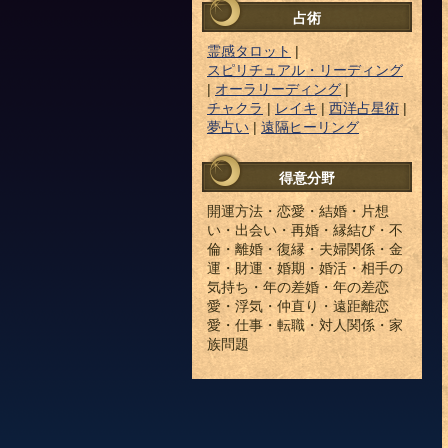
占術
霊感タロット
|
スピリチュアル・リーディング
|
オーラリーディング
|
チャクラ
|
レイキ
|
西洋占星術
|
夢占い
|
遠隔ヒーリング
得意分野
開運方法・恋愛・結婚・片想
い・出会い・再婚・縁結び・不
倫・離婚・復縁・夫婦関係・金
運・財運・婚期・婚活・相手の
気持ち・年の差婚・年の差恋
愛・浮気・仲直り・遠距離恋
愛・仕事・転職・対人関係・家
族問題