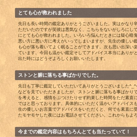
とても心が救われました
先日も長い時間の鑑定ありがとうございました。実はかなり
ただいたのですが笑彼は悪気なく、こちらをないがしろにし
にとても心が救われました。いろいろ悩んだときには疑心暗
悪い方に悪い方に考えがいってしまいますが、先生の優しい
も心が落ち着いてよく眠ることができます。次も思い出深い
ています。今回も温かい鑑定そしてアドバイス本当にありが
出た時にはどうぞよろしくお願いいたします。
ストンと腑に落ちる事ばかりでした。
先日も丁寧に鑑定していただいてありがとうございました^_
などを見ていただきましたが、ストンと腑に落ちる事ばかり
を考えると、感情をぶつけたりせず約束した時間をただ素直
ではと思っております。具体的にいただく温かいアドバイス
生の優しいお言葉でアドバイスをいただくと、何でも素直に受
たモヤモヤした夜にはお電話させてください。これからもよろ
今までの鑑定内容はもちろんとても当たっていて！