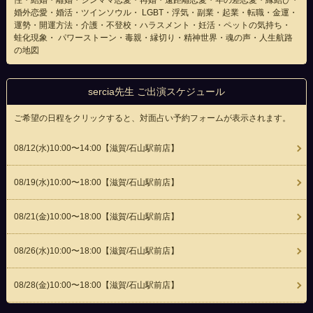
性・結婚・離婚・シンママ恋愛・再婚・遠距離恋愛・年の差恋愛・縁結び・
婚外恋愛・婚活・ツインソウル・ LGBT・浮気・副業・起業・転職・金運・
運勢・開運方法・介護・不登校・ハラスメント・妊活・ペットの気持ち・
蛙化現象・ パワーストーン・毒親・縁切り・精神世界・魂の声・人生航路
の地図
sercia先生 ご出演スケジュール
ご希望の日程をクリックすると、対面占い予約フォームが表示されます。
08/12(
水
)10:00〜14:00
【滋賀/石山駅前店】
08/19(
水
)10:00〜18:00
【滋賀/石山駅前店】
08/21(
金
)10:00〜18:00
【滋賀/石山駅前店】
08/26(
水
)10:00〜18:00
【滋賀/石山駅前店】
08/28(
金
)10:00〜18:00
【滋賀/石山駅前店】