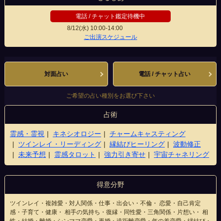
電話 / チャット鑑定待機中
8/12(水)
10:00-14:00
石山駅前店
ご出演スケジュール
対面占い
電話 / チャット占い
ご希望の占い種別をお選び下さい
占術
霊感・霊視
キネシオロジー
チャームキャスティング
ツインレイ・リーディング
縁結びヒーリング
波動修正
未来予想
霊感タロット
強力引き寄せ
宇宙チャネリング
得意分野
ツインレイ・複雑愛・対人関係・仕事・出会い・不倫・ 恋愛・自己肯定
感・子育て・健康・ 相手の気持ち・復縁・同性愛・三角関係・片想い・ 相