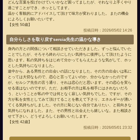
どんな言葉を投げかけていいかなど困ってましたが、それなり上手くやり
過ごすことができ、ホッとしてます。
温かく客観的にアドバイスして頂けて味方が変わりました。 またの機会
によろしくお願いたいです。
【女性 50歳】
投稿日時：2026/05/02 14:26
自分らしさを取り戻すsercia先生の温かな導き
身内の方との関係について相談させていただきました。ずっと悩んでいた
ことでしたが、そろそろ終わりにしたい気持ちに後押しして頂けたように
思います。私の気持ちをはじめて分かってもらえたような気がして、ホッ
とした気持ちになりました。
途中から、ある男性との出会いの話になりました。その方の出会いは私に
とっては大切なもので、恋心と言ってよいのか、分からなかったのです
が。セルシア先生の言う通り、それは恋心だと思います。その恋心を実ら
せる道はないのですが。ただ、お相手の方は私を相手にはされないだろ
う、ということが私の中では何となく寂しい気持ちでした。ですが、その
方が私を女性としてみて頂けてることを教えて下さり、エネルギーが湧い
てくる気持ちがしました。その方に恥じない自分でありたい、と前向きな
気持ちになれました。また、その男性と出会えたら嬉しいな。また相談さ
せて下さい。どうぞよろしくお願いいたします。
【女性 42歳】
投稿日時：2026/05/01 23:32