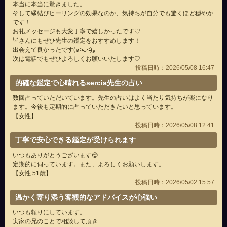
本当に本当に驚きました。
そして縁結びヒーリングの効果なのか、気持ちが自分でも驚くほど穏やか
です！
お礼メッセージも大変丁寧で嬉しかったです♡
皆さんにもぜひ先生の鑑定をおすすめします！
出会えて良かったです(๑˃̵ᴗ˂̵)و
次は電話でもぜひよろしくお願いいたします♡
投稿日時：2026/05/08 16:47
的確な鑑定で心晴れるsercia先生の占い
数回占っていただいています。先生の占いはよく当たり気持ちが楽になり
ます。今後も定期的に占っていただきたいと思っています。
【女性】
投稿日時：2026/05/08 12:41
丁寧で安心できる鑑定が受けられます
いつもありがとうございます😊
定期的に伺っています。また、よろしくお願いします。
【女性 51歳】
投稿日時：2026/05/02 15:57
温かく寄り添う客観的なアドバイスが心強い
いつも頼りにしています。
実家の兄のことで相談して頂き