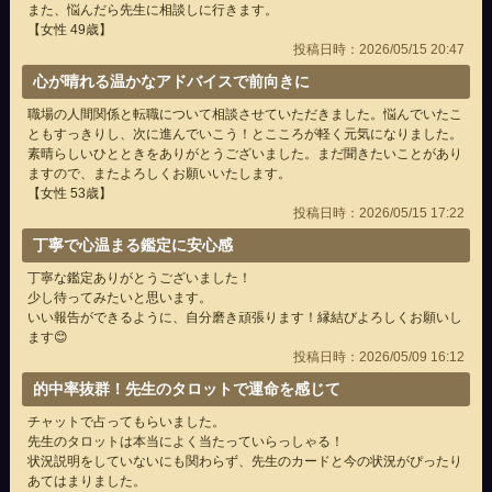
また、悩んだら先生に相談しに行きます。
【女性 49歳】
投稿日時：2026/05/15 20:47
心が晴れる温かなアドバイスで前向きに
職場の人間関係と転職について相談させていただきました。悩んでいたこ
ともすっきりし、次に進んでいこう！とこころが軽く元気になりました。
素晴らしいひとときをありがとうございました。まだ聞きたいことがあり
ますので、またよろしくお願いいたします。
【女性 53歳】
投稿日時：2026/05/15 17:22
丁寧で心温まる鑑定に安心感
丁寧な鑑定ありがとうございました！
少し待ってみたいと思います。
いい報告ができるように、自分磨き頑張ります！縁結びよろしくお願いし
ます😊
投稿日時：2026/05/09 16:12
的中率抜群！先生のタロットで運命を感じて
チャットで占ってもらいました。
先生のタロットは本当によく当たっていらっしゃる！
状況説明をしていないにも関わらず、先生のカードと今の状況がぴったり
あてはまりました。