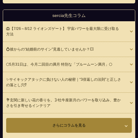
sercia先生コラム
🦁【7/26～8/12 ライオンズゲート】 宇宙パワーを最大限に受け取る
方法
💍彼からの“結婚前のサイン”見逃していませんか？💥
🌕5月31日は、今月二回目の満月 特別な「ブルームーン満月」🌕
✨サイキックアタックに負けない人の秘密｜“3倍返しの法則”と正しさ
の落とし穴⁉️
💐玄関に新しい花の香りを。🌛牡牛座新月のパワーを取り込み、豊か
さを引き寄せるインテリア
さらにコラムを見る