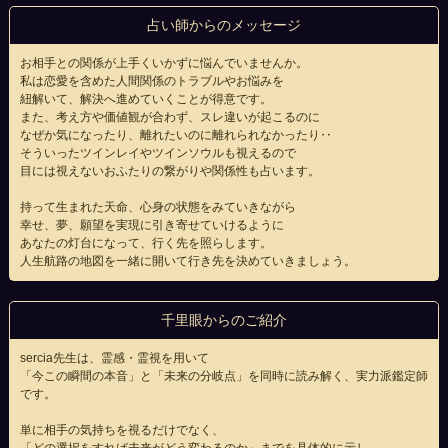
占い師からのメッセージ
お相手との関係が上手くいかずに悩んでいませんか。
私は恋愛を含めた人間関係のトラブルやお悩みを
紐解いて、解決へ進めていくことが得意です。
また、考え方や価値観が合わず、スレ違いが起こるのに
なぜか気になったり、離れたいのに離れられなかったり‥
そういったツインレイやツインソウルも視えるので
目には視えないおふたりの繋がりや関係性も占います。
持って生まれた天命、心身の状態をみていきながら
幸せ、夢、願望を実現に引き寄せていけるように
あなたの灯台になって、行く先を照らします。
人生航路の地図を一緒に開いて行き先を決めていきましょう。
千里眼からのご紹介
sercia先生は、霊感・霊視を用いて
「今この瞬間の本音」と「未来の分岐点」を同時に読み解く、実力派鑑定師
です。
単に相手の気持ちを視るだけでなく、