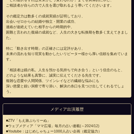
「どの選択をすれば未来がどう変わるのか」までを具体的に示し、
ご相談者が自らの力で人生を選び取れるよう導いてくださいます。
その鑑定力は数多くの成就実績が証明しており、
出会いゼロからの結婚や独立・開業の成功、
連絡が途絶えていた相手からの時期的中、
困難と言われた復縁の成就など、人生の大きな転換期を数多く支えてきまし
た。
特に「動き出す時期」の正確さには定評があり、
未来の流れを知り現実を動かしたいリピーター様から厚い信頼を集めていま
す。
「相談者は鏡の私。人生を預かる気持ちで向き合う」という信念のもと、
どのような結果も真摯に、誠実に伝えてくださる先生です。
複雑な恋愛や人間関係、ツインレイなどの繊細な悩みにも
深い慈愛と鋭い洞察で寄り添い、解決の糸口を見つけ出してくれるでしょ
う。
メディア出演履歴
■ZTV「もえ旅ぶらりーぬ」
■ウェブメディア「ママ広場」毎月の占い連載(～2024/12)
■Youtube：はじめしゃちょー1000人占い企画（鑑定協力）