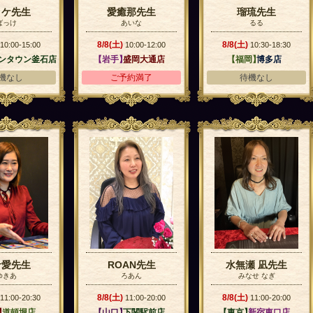
ッケ先生
愛癒那先生
瑠琉先生
ばっけ
あいな
るる
8/8(土)
8/8(土)
10:00-15:00
10:00-12:00
10:30-18:30
ンタウン釜石店
【岩手】
盛岡大通店
【福岡】
博多店
機なし
ご予約満了
待機なし
希愛先生
ROAN先生
水無瀬 凪先生
ゆきあ
ろあん
みなせ なぎ
8/8(土)
8/8(土)
11:00-20:30
11:00-20:00
11:00-20:00
】
道頓堀店
【山口】
下関駅前店
【東京】
新宿東口店