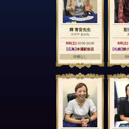
輝 青音先生
彩
かがや あおね
8/8(土)
8/8(土)
10:00-20:00
【広島】
本通駅前店
【札幌】
狸小
待機なし
待