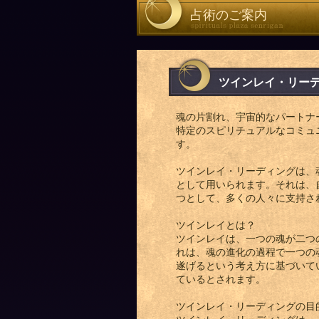
占術のご案内
ツインレイ・リー
魂の片割れ、宇宙的なパートナ
特定のスピリチュアルなコミュ
す。
ツインレイ・リーディングは、
として用いられます。それは、
つとして、多くの人々に支持さ
ツインレイとは？
ツインレイは、一つの魂が二つ
れは、魂の進化の過程で一つの
遂げるという考え方に基づいて
ているとされます。
ツインレイ・リーディングの目