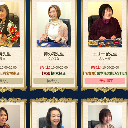
舞先生
卯の花先生
エリーゼ先生
るま
うのはな
えりーぜ
8/8(土)
8/8(土)
10:00-20:00
10:00-20:00
10:00-20:00
天満宮前南店
【京都】
新京極店
【名古屋】
栄本店3階EAST EN
D
機なし
待機なし
ご予約満了