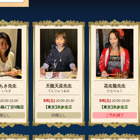
いちき先生
天龍天巫先生
花名龍先生
ま いちき
てんりゅうあみ
かなりゅう
8/8(土)
8/8(土)
10:00-22:00
10:00-20:30
10:00-20:00
路2丁目5階店
【東京】
表参道店
【東京】
表参道店
機なし
待機なし
ご予約満了