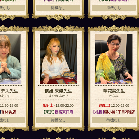
機なし
待機なし
待機なし
アデス先生
慎姫 朱織先生
華花実先生
れあです
まひめ あかり
かなみ
8/8(土)
8/8(土)
11:30-18:00
12:00-22:00
12:00-22:00
】
香林坊店
【東京】
新宿東口店
【札幌】
狸小路2丁目2階店
機なし
待機なし
待機なし