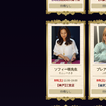
待機なし
待
ソフィー咲先生
プレ
そふぃーさき
ぷ
8/8(土)
8/8(土)
11:00-19:00
【神戸】
三宮店
【金沢
待機なし
待