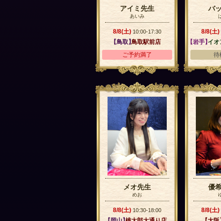
アイミ先生
バ
あいみ
8/8(土)
8/8(土)
10:00-17:30
【鳥取】
鳥取駅前店
【岩手】
イオ
ご予約満了
待
メオ先生
優
めお
8/8(土)
8/8(土)
10:30-18:00
【岡山】
桃太郎大通り店
【大阪