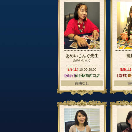
あめいじんぐ先生
龍
あめいじんぐ
8/8(土)
8/8(土)
10:00-20:00
【仙台】
仙台駅前西口店
【京都】
錦
待機なし
待