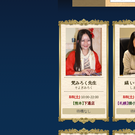
梵みろく先生
縞 
そよぎみろく
し
8/8(土)
8/8(土)
10:00-22:00
【熊本】
下通店
【札幌】
狸小
待機なし
待