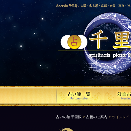
占いの館 千里眼。大阪・名古屋・京都・奈良・東京・
愛媛・鹿児島・徳島・香川・山形・岡山・横浜・千葉・
梨・長野・埼玉・茨城・栃木・金沢・佐賀・長崎・鳥取
気占い師による占い。
占いの館 千里眼
占術のご案内
ツインレイ