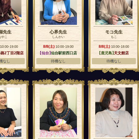
湖先生
心界先生
モコ先生
あやこ
しんかい
もこ
8/8(土)
8/8(土)
10:00-19:00
10:00-19:00
10:00-18:00
路2丁目2階店
【仙台】
仙台駅前西口店
【鹿児島】
天文館店
機なし
待機なし
待機なし