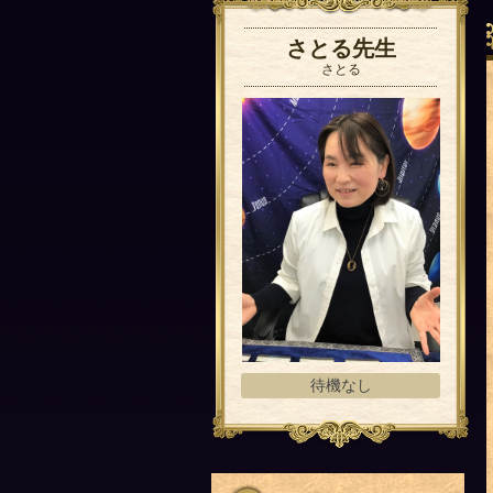
さとる先生
さとる
待機なし