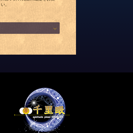
さい。
内