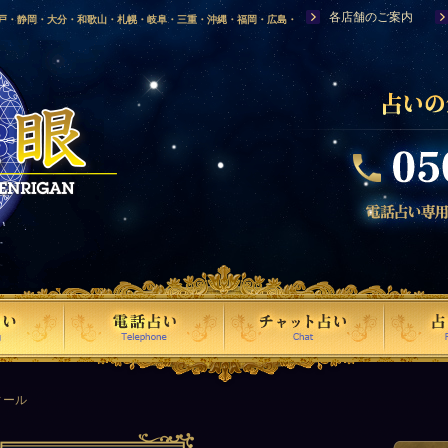
各店舗のご案内
神戸・静岡・大分・和歌山・札幌・岐阜・三重・沖縄・福岡・広島・
福島・岩手・高知・熊本・群馬・滋賀・福井・仙台・山口・宮崎・山
・富山・新潟・秋田・青森・島根に店舗を構える、口コミで評判の人
ィール