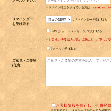
メールアドレス
※ドメイン指定をされている方は
「senrigan.inf
リマインダー
にリマインダーを受け取る
を受け取る
SMS (ショートメッセージ) で受け取る
※
お客様の携帯電話の契約状況により、正しく受
Eメールで受け取る
ご意見・ご要望
(任意)
お客様情報を保存し、会員登
※登録すると、次回から情報の入力を省略で