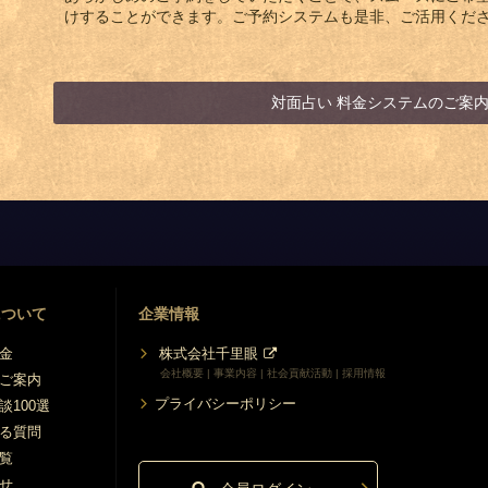
けすることができます。ご予約システムも是非、ご活用くだ
対面占い 料金システムのご案
について
企業情報
金
株式会社千里眼
会社概要 | 事業内容 | 社会貢献活動 | 採用情報
ご案内
プライバシーポリシー
談100選
る質問
覧
せ