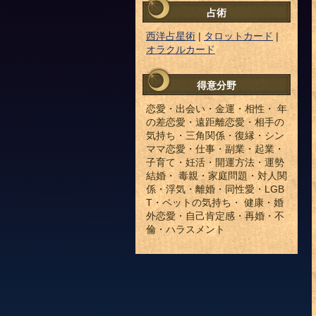
占術
西洋占星術
|
タロットカード
|
オラクルカード
得意分野
恋愛・出会い・金運・相性・ 年
の差恋愛・遠距離恋愛・相手の
気持ち・三角関係・復縁・シン
ママ恋愛・仕事・副業・起業・
子育て・妊活・開運方法・運勢
結婚・ 毒親・家庭問題・対人関
係・浮気・離婚・同性愛・LGB
T・ペットの気持ち・ 健康・婚
外恋愛・自己肯定感・再婚・不
倫・ハラスメント