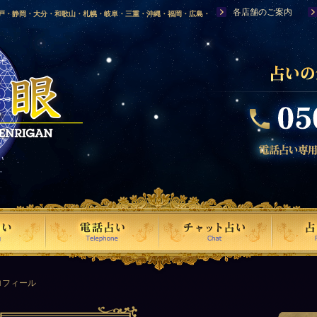
各店舗のご案内
神戸・静岡・大分・和歌山・札幌・岐阜・三重・沖縄・福岡・広島・
福島・岩手・高知・熊本・群馬・滋賀・福井・仙台・山口・宮崎・山
・富山・新潟・秋田・青森・島根に店舗を構える、口コミで評判の人
ロフィール