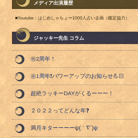
メディア出演履歴
■Youtube：はじめしゃちょー1000人占い企画（鑑定協力）
ジャッキー先生 コラム
㊗️2周年！
㊗️1周年❗️パワーアップのお知らせ💪🏻
超絶ラッキーDAYがくるーーー！
２０２２ってどんな年❓
満月キターーーーψ(｀∇´)ψ