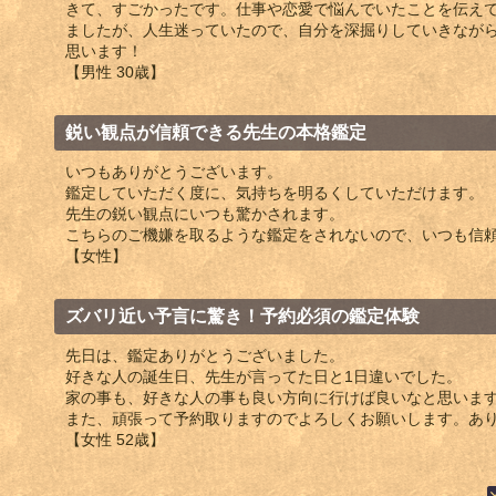
きて、すごかったです。仕事や恋愛で悩んでいたことを伝え
ましたが、人生迷っていたので、自分を深掘りしていきなが
思います！
【男性 30歳】
鋭い観点が信頼できる先生の本格鑑定
いつもありがとうございます。
鑑定していただく度に、気持ちを明るくしていただけます。
先生の鋭い観点にいつも驚かされます。
こちらのご機嫌を取るような鑑定をされないので、いつも信
【女性】
ズバリ近い予言に驚き！予約必須の鑑定体験
先日は、鑑定ありがとうございました。
好きな人の誕生日、先生が言ってた日と1日違いでした。
家の事も、好きな人の事も良い方向に行けば良いなと思いま
また、頑張って予約取りますのでよろしくお願いします。あ
【女性 52歳】