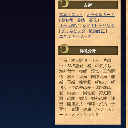
占術
霊感タロット
|
オラクルカード
|
数秘術
|
霊感・霊視
|
オーラ鑑定
|
レイキヒーリング
|
チャネリング
|
波動修正
|
エネルギーワーク
得意分野
不倫・対人関係・仕事・片想
い・SNS恋愛・相手の気持ち・
海外留学・復縁・浮気・三角関
係・相性・結婚・国際結婚・離
婚・再婚・略奪愛・縁結び・縁
切り・年の差恋愛・遠距離恋
愛・出会い・同性愛・家庭問
題・恋愛・婚活・婚外恋愛・運
勢・開運方法・転職・妊活・子
育て・金運・健康・パワースト
ーン・メンタルヘルス