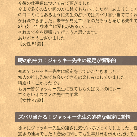
今後の仕事運についてみて頂きました
今まで多くの占い師の方に見てもらいましたが、あまりしっ
の口コミにもあるように先生の占いではズバリ言い当ててく
が解決できました。未来が見えているのだろうと感じる先生
2年後、4年後本当に変化があるか……
それまで今を頑張って行こうと思います。
ありがとうございました
【女性 51歳】
噂の的中力！ジャッキー先生の鑑定が衝撃的
初めてジャッキー先生に鑑定をしていただきました
知人の推し先生でお会いできるの楽しみにしていました
噂通りすごかったです！
もぉー皆ジャッキー先生に観てもらえば良いのにぃー！
てくらいオススメの先生です🤩
【女性 47歳】
ズバリ当たる！ジャッキー先生の的確な鑑定に驚愕
徐々にジャッキー先生の凄さに気づいてびっくりしました。
驚きの連続でした！恋愛に関しても生年月日を伝えただけで