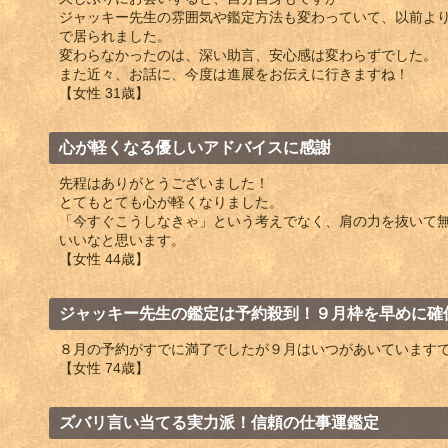
ジャッキー先生の雰囲気や鑑定方法も変わっていて、以前よ
で居られました。
変わらなかったのは、深い助言、安心感は変わらずでした。
また近々、お話に、今度は進展をお伝えに行きますね！
【女性 31歳】
心が軽くなる優しいアドバイスに感謝
先程はありがとうございました！
とてもとても心が軽くなりました。
「今すぐこうしなきゃ」という考えでなく、肩の力を抜いて
いいなと思います。
【女性 44歳】
ジャッキー先生の鑑定は予約殺到！９月枠を早めに確
８月の予約がすでに満了でしたが９月はいつがあいていますで
【女性 74歳】
ズバリ言い当てる実力派！信頼の仕事運鑑定