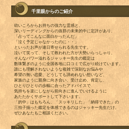
千里眼からのご紹介
幼いころからお持ちの強力な霊感と、
深いリーディングからの抜群の未来的中に定評があり、
「占ってこんなに面白かったんだ」
「泣く予定じゃなかったのに・・」
といったお声が連日寄せられる先生です。
泣いて笑って、そして救われた方が大勢いらっしゃり、
そんなパワー溢れるジャッキー先生の鑑定は
数珠繋ぎのように全国各地に口コミで広がり続けています。
誰にも理解されないような複雑で深刻なお悩みや
希望の無い恋愛、どうしても諦めれない想いなど、
家族のように親身に向き合い、受け止め、肯定し、
ひとりひとりの歩幅に合ったアドバイスで
気持ちを楽にしながら前向きに進んでいけるように
あたたかくサポートして下さいます。
「的中」はもちろん、「スッキリした」「納得できた」の
三拍子揃った鑑定を体感できるのはジャッキー先生だけ。
ぜひあなたもご相談ください。