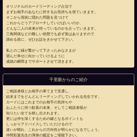
オリジナルのカードリーディング占法で
まずお相手のあなたに対するお気持ちを視ていきます。
そこから現状に隠れた問題を見つけて
これからどうアプローチしていけばいいのか、
どんな二人の未来が待っているのかを占っていきます。
三角関係などの難しい状態でも必ず策はありますので
諦める前に、ぜひお話をきかせて下さい。
私とのご縁が繋がって下さったみなさまが
望んだ幸せに向かっていけるように
成就の瞬間までサポートさせて頂きます。
千里眼からのご紹介
ご相談者様とお相手の果てまで見通し、
結末までをどんどんリーディングしていかれる先生です。
カードにはこれまでのお相手の気持ちや
おふたりに待つ歓喜の未来、そしてご相談者様が
知りたい全てを映し出されます。
更には仲を深くするための鍵となるポイントも
しっかりアドバイスしていただけるので
迷いが晴れ、これからの方向性が明らかになるでしょう。
仲間彩葉先生の渾身の鑑定をご堪能下さい。