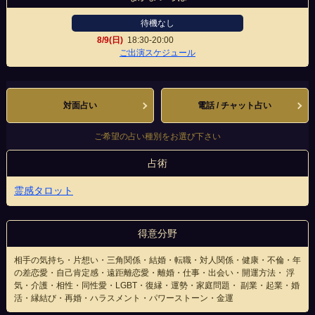
待機なし
8/9(日)
18:30-20:00
本通駅前店
ご出演スケジュール
対面占い
電話 / チャット占い
ご希望の占い種別をお選び下さい
占術
霊感タロット
得意分野
相手の気持ち・片想い・三角関係・結婚・転職・対人関係・健康・不倫・年
の差恋愛・自己肯定感・遠距離恋愛・離婚・仕事・出会い・開運方法・ 浮
気・介護・相性・同性愛・LGBT・復縁・運勢・家庭問題・ 副業・起業・婚
活・縁結び・再婚・ハラスメント・パワーストーン・金運