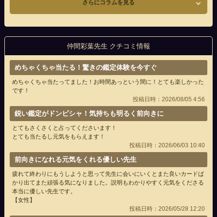
さらにコラムを見る
仲間彩葉先生 クチコミ情報
めちゃくちゃ当たる！驚きの鑑定体験を今すぐ
めちゃくちゃ当たってました！お時間あっという間に！とても楽しかった
です！
投稿日時：2026/08/05 4:56
鋭い鑑定がドンピシャ！気持ちも明るく前向きに
とてもさくさくと占ってくださいます！
とても当たるし元気をもらえます！
投稿日時：2026/06/03 10:40
前向きになれる元気をくれる優しい先生
疲れて終わりにもうしようと思って先生に会いにいくとまた良いカードば
かり出てまた頑張る気になりました。説明もわかりやすく元気をくださる
本当に優しい先生です。
【女性】
投稿日時：2026/05/28 12:20