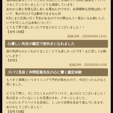
遠距離恋愛をしていてこれから先のことを悩んでいる私に最適なアドバイ
スをしてくださいました！とても感謝しています。
あれから彼と何度も話し合いを重ねたのですが、結局曖昧な状態は続いて
いて、私の力だけでは解決できません😢
6月にまた広島に行く予定があるのでその際はもう一度占いをお願いした
いです🙇‍♀️こんどは未来について✨
とても丁寧で楽しかったですありがとうございました！！
【女性 19歳】
投稿日時：2026/04/04 13:01
心優しい先生の鑑定で前向きになれました
彼の気持ちがよくわかりました！とても楽しかったです！また宜しくお願
いします！
【女性】
投稿日時：2026/02/01 8:09
ズバリ見抜く仲間彩葉先生の心に響く鑑定体験
もうすぐ退職というタイミングで予約が取れたので、今日だったんだなと
思いました。
とても丁寧に、そしてたくさんのアドバイス、ありがとうございました！
私の定まっていないことを見透かされ、ドキッとしました。
いただいたアドバイスを念頭に、しっかり目標を定めて進んでいきます。
ありがとうございました！
【女性 53歳】