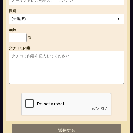
性別
年齢
歳
クチコミ内容
送信する