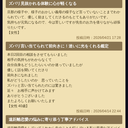
ズバリ見抜かれる体験に心が軽くなる
旦那の様子や、様子のおかしい義母の様子など言っていないことまでわか
られていて、優しく励ましてくださるのもとてもありがたいです。
気持ちが元気になるので、今は苦しいですが先生のお力を借りながら頑張
りたいです。
【女性】
投稿日時：2026/04/21 17:28
ズバリ言い当てられて前向きに！迷いに光をくれる鑑定
本日2回目の相談をさせてもらいました
相手の気持ちがわからなくて
自分自身もどうしたらいいのか迷っていましたが
優しく話を聞いてくださり
前向きになれました
私がどうしたいのか 思っていたことを
ズバッと言い当てられたのには驚きました
近々 お相手に声かけてみます
ありがとうございました
またよろしくお願いいたします
【女性 40歳】
投稿日時：2026/04/14 22:44
遠距離恋愛の悩みに寄り添う丁寧アドバイス