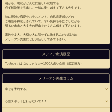
易から、現状がどんなに厳しい状態でも
必ず解決策を見出し、一緒に乗り越えて下さる先生です。
特に複雑な恋愛やハラスメント、自己肯定感などの
ご相談を得意とされていて、辛い気持ちをほぐしながら
明るい未来と大丈夫の理由をたくさん伝えて下さいます。
家族や友人、大切な人に話せずに抱え込んだお悩みは
メリーアン先生にぜひお話ししてみて下さい。
メディア出演履歴
Youtube：はじめしゃちょー1000人占い企画（鑑定協力）
メリーアン先生コラム
幸せを予約する。
心霊スポットは行かないで！！