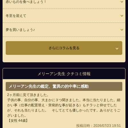
赤いものを食べましょう！
冬至を迎えて
夢を買いましょう♪
さらにコラムを見る
メリーアン先生 クチコミ情報
メリーアン先生の鑑定、驚異の的中率に感動
2ヶ月前に見て頂きました。
子供の事、自分の事、大まかに３つ聞きました。本当に当たりました。細
かい事（仕事の配置替え・突発的な事が起きる）もチラッと仰せでした
が、それも当たりました。 そしてとても優しかったです。ありがとうご
ざいました。
【女性 44歳】
投稿日時：2026/07/23 19:51