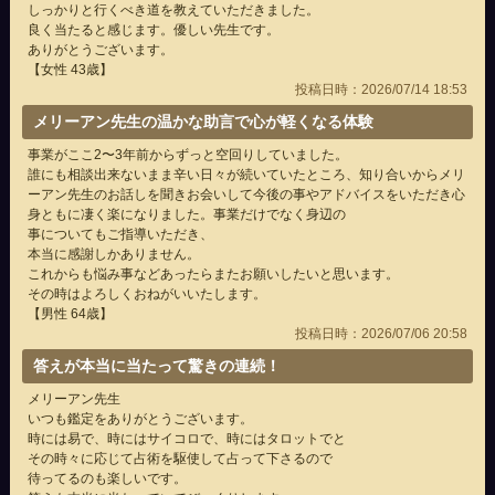
しっかりと行くべき道を教えていただきました。
良く当たると感じます。優しい先生です。
ありがとうございます。
【女性 43歳】
投稿日時：2026/07/14 18:53
メリーアン先生の温かな助言で心が軽くなる体験
事業がここ2〜3年前からずっと空回りしていました。
誰にも相談出来ないまま辛い日々が続いていたところ、知り合いからメリ
ーアン先生のお話しを聞きお会いして今後の事やアドバイスをいただき心
身ともに凄く楽になりました。事業だけでなく身辺の
事についてもご指導いただき、
本当に感謝しかありません。
これからも悩み事などあったらまたお願いしたいと思います。
その時はよろしくおねがいいたします。
【男性 64歳】
投稿日時：2026/07/06 20:58
答えが本当に当たって驚きの連続！
メリーアン先生
いつも鑑定をありがとうございます。
時には易で、時にはサイコロで、時にはタロットでと
その時々に応じて占術を駆使して占って下さるので
待ってるのも楽しいです。