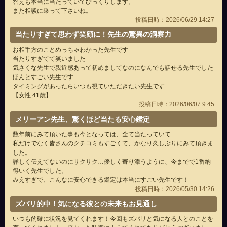
答えも本当に当たっていてびっくりします。
また相談に乗って下さいね。
投稿日時：2026/06/29 14:27
当たりすぎて思わず笑顔に！先生の驚異の洞察力
お相手方のことめっちゃわかった先生です
当たりすぎてて笑いました
気さくな先生で親近感あって初めましてなのになんでも話せる先生でした
ほんとすごい先生です
タイミングがあったらいつも視ていただきたい先生です
【女性 41歳】
投稿日時：2026/06/07 9:45
メリーアン先生、驚くほど当たる安心鑑定
数年前にみて頂いた事も今となっては、全て当たっていて
私だけでなく皆さんのクチコミもすごくて、かなり久しぶりにみて頂きま
した。
詳しく伝えてないのにサクサク…優しく寄り添うように、今までで1番納
得いく先生でした。
みえすぎで、こんなに安心できる鑑定は本当にすごい先生です！
投稿日時：2026/05/30 14:26
ズバリ的中！気になる彼との未来もお見通し
いつも的確に状況を見てくれます！今回もズバリと気になる人とのことを