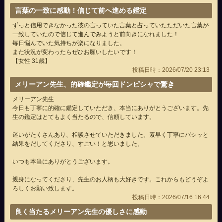
言葉の一致に感動！信じて前へ進める鑑定
ずっと信用できなかった彼の言っていた言葉と占っていたただいた言葉が
一致していたので信じて進んでみようと前向きになれました！
毎日悩んでいた気持ちが楽になりました。
また状況が変わったらぜひお願いしたいです！
【女性 31歳】
投稿日時：2026/07/20 23:13
メリーアン先生、的確鑑定が毎回ドンピシャで驚き
メリーアン先生
今日も丁寧に的確に鑑定していただき、本当にありがとうございます。先
生の鑑定はとてもよく当たるので、信頼しています。
迷いがたくさんあり、相談させていただきました。素早く丁寧にバシッと
結果をだしてくださり、すごい！と思いました。
いつも本当にありがとうございます。
親身になってくださり、先生のお人柄も大好きです。これからもどうぞよ
ろしくお願い致します。
投稿日時：2026/07/16 16:44
良く当たるメリーアン先生の優しさに感動