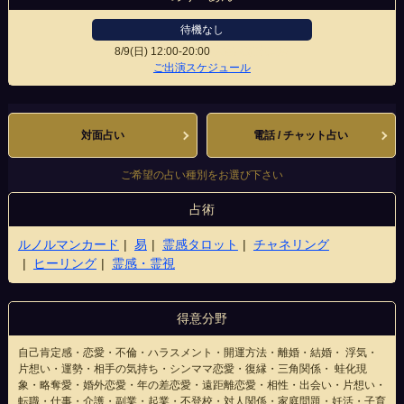
待機なし
8/9(日)
12:00-20:00
大宮駅前東口店
ご出演スケジュール
対面占い
電話 / チャット占い
ご希望の占い種別をお選び下さい
占術
ルノルマンカード
易
霊感タロット
チャネリング
ヒーリング
霊感・霊視
得意分野
自己肯定感・恋愛・不倫・ハラスメント・開運方法・離婚・結婚・ 浮気・
片想い・運勢・相手の気持ち・シンママ恋愛・復縁・三角関係・ 蛙化現
象・略奪愛・婚外恋愛・年の差恋愛・遠距離恋愛・相性・出会い・片想い・
転職・仕事・介護・副業・起業・不登校・対人関係・家庭問題・妊活・子育