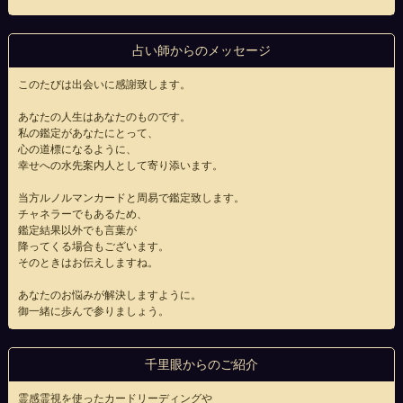
占い師からのメッセージ
このたびは出会いに感謝致します。
あなたの人生はあなたのものです。
私の鑑定があなたにとって、
心の道標になるように、
幸せへの水先案内人として寄り添います。
当方ルノルマンカードと周易で鑑定致します。
チャネラーでもあるため、
鑑定結果以外でも言葉が
降ってくる場合もございます。
そのときはお伝えしますね。
あなたのお悩みが解決しますように。
御一緒に歩んで参りましょう。
千里眼からのご紹介
霊感霊視を使ったカードリーディングや