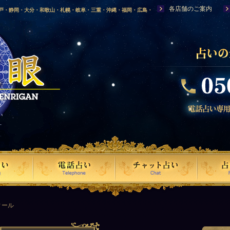
各店舗のご案内
神戸・静岡・大分・和歌山・札幌・岐阜・三重・沖縄・福岡・広島・
福島・岩手・高知・熊本・群馬・滋賀・福井・仙台・山口・宮崎・山
・富山・新潟・秋田・青森・島根に店舗を構える、口コミで評判の人
ィール