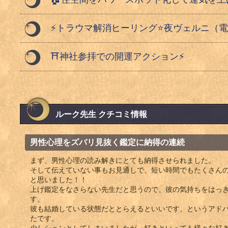
⚡️トラウマ解消ヒーリング⭐️夜ヴェルニ（電
⛩️神社参拝での開運アクション⚡️
ルーク先生 クチコミ情報
男性心理をズバリ見抜く鑑定に納得の連続
まず、男性心理の読み解きにとても納得させられました。
そして伝えていない事もお見通しで、短い時間でもたくさん
と思いました！！
上げ鑑定をなさらない先生だと思うので、彼の気持ちをはっ
す。
彼も結婚している状態だととらえるといいです、というアド
たです。