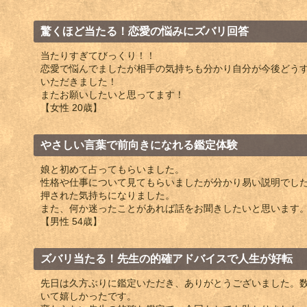
驚くほど当たる！恋愛の悩みにズバリ回答
当たりすぎてびっくり！！
恋愛で悩んでましたが相手の気持ちも分かり自分が今後どう
いただきました！
またお願いしたいと思ってます！
【女性 20歳】
やさしい言葉で前向きになれる鑑定体験
娘と初めて占ってもらいました。
性格や仕事について見てもらいましたが分かり易い説明でし
押された気持ちになりました。
また、何か迷ったことがあれば話をお聞きしたいと思います
【男性 54歳】
ズバリ当たる！先生の的確アドバイスで人生が好転
先日は久方ぶりに鑑定いただき、ありがとうございました。
いて嬉しかったです。