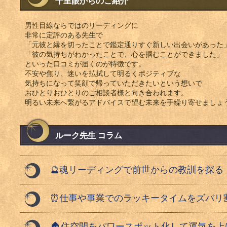
千里眼からのご紹介
男性目線ならではのリーディングに
非常に定評のある先生で
「元彼と縁を切ったことで鑑定通りすぐ新しい出会いがあった
「彼の気持ちがわかったことで、心を掴むことができました」
といった口コミが届くのが特徴です。
不安や焦り、迷いを払拭して明るくポジティブな
気持ちになって笑顔で帰っていただきたいという想いで
おひとりおひとりのご相談者様と向き合われます。
明るい未来へ繋がるアドバイスで望む未来を手繰り寄せましょ
ルーク先生 コラム
🔮魂リーディングで前世からの教訓を探る
⏰仕事や事業でのラッキータイムをズバリ割
🏠住空間をパワースポット化して運気を上げ