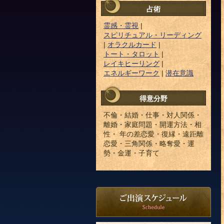
占術
霊感・霊視
|
スピリチュアル・リーディング
|
オラクルカード
|
トート・タロット
|
レイキヒーリング
|
エネルギーワーク
|
潜在意識
得意分野
不倫・結婚・仕事・対人関係・
離婚・家庭問題・開運方法・相
性・ 年の差恋愛・復縁・遠距離
恋愛・三角関係・略奪愛・運
勢・金運・子育て