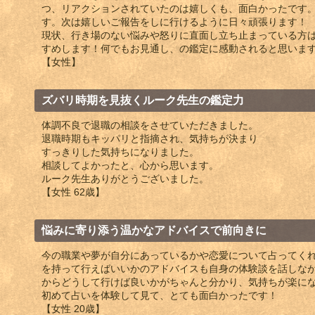
つ、リアクションされていたのは嬉しくも、面白かったです
す。次は嬉しいご報告をしに行けるように日々頑張ります！
現状、行き場のない悩みや怒りに直面し立ち止まっている方
すめします！何でもお見通し、の鑑定に感動されると思いま
【女性】
ズバリ時期を見抜くルーク先生の鑑定力
体調不良で退職の相談をさせていただきました。
退職時期もキッパリと指摘され、気持ちが決まり
すっきりした気持ちになりました。
相談してよかったと、心から思います。
ルーク先生ありがとうございました。
【女性 62歳】
悩みに寄り添う温かなアドバイスで前向きに
今の職業や夢が自分にあっているかや恋愛について占ってく
を持って行えばいいかのアドバイスも自身の体験談を話しな
からどうして行けば良いかがちゃんと分かり、気持ちが楽に
初めて占いを体験して見て、とても面白かったです！
【女性 20歳】