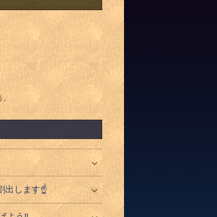
」
う。
出します☝️
よう‼️