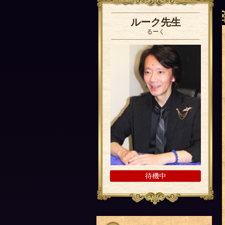
ルーク先生
るーく
待機中