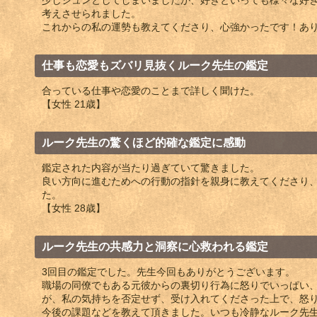
少しシュンとしてしまいましたが、好きといっても様々な好
考えさせられました。
これからの私の運勢も教えてくださり、心強かったです！あ
仕事も恋愛もズバリ見抜くルーク先生の鑑定
合っている仕事や恋愛のことまで詳しく聞けた。
【女性 21歳】
ルーク先生の驚くほど的確な鑑定に感動
鑑定された内容が当たり過ぎていて驚きました。
良い方向に進むためへの行動の指針を親身に教えてくださり
た。
【女性 28歳】
ルーク先生の共感力と洞察に心救われる鑑定
3回目の鑑定でした。先生今回もありがとうございます。
職場の同僚でもある元彼からの裏切り行為に怒りでいっぱい
が、私の気持ちを否定せず、受け入れてくださった上で、怒
今後の課題などを教えて頂きました。いつも冷静なルーク先