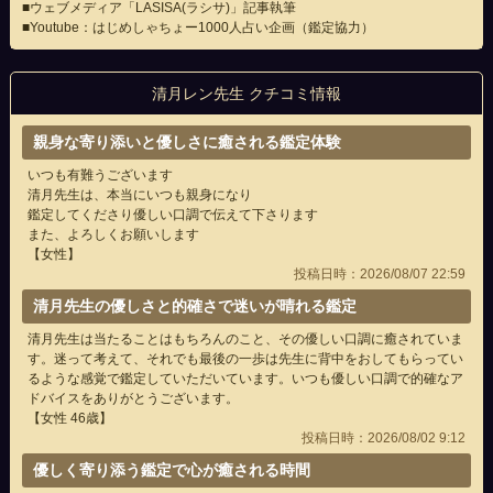
■ウェブメディア「LASISA(ラシサ)」記事執筆
■Youtube：はじめしゃちょー1000人占い企画（鑑定協力）
清月レン先生 クチコミ情報
親身な寄り添いと優しさに癒される鑑定体験
いつも有難うございます
清月先生は、本当にいつも親身になり
鑑定してくださり優しい口調で伝えて下さります
また、よろしくお願いします
【女性】
投稿日時：2026/08/07 22:59
清月先生の優しさと的確さで迷いが晴れる鑑定
清月先生は当たることはもちろんのこと、その優しい口調に癒されていま
す。迷って考えて、それでも最後の一歩は先生に背中をおしてもらってい
るような感覚で鑑定していただいています。いつも優しい口調で的確なア
ドバイスをありがとうございます。
【女性 46歳】
投稿日時：2026/08/02 9:12
優しく寄り添う鑑定で心が癒される時間