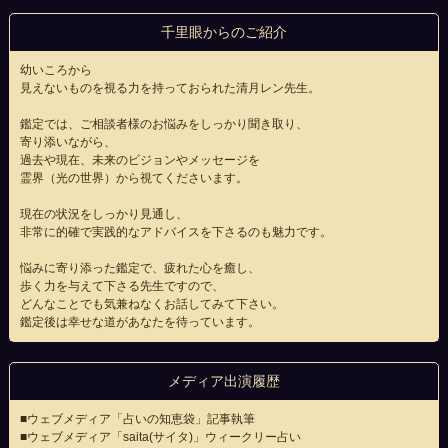
千里眼からのご紹介
幼いころから
見えないものを視る力を持っておられた清月レン先生。
鑑定では、ご相談者様のお悩みをしっかり聞き取り、
寄り添いながら、
過去や現在、未来のビジョンやメッセージを
霊界（光の世界）から視てくださいます。
現在の状況をしっかり見通し、
非常に的確で実践的なアドバイスを下さるのも魅力です。
悩みに寄り添った鑑定で、疲れた心を癒し、
歩く力を与えて下さる先生ですので、
どんなことでも気兼ねなくお話してみて下さい。
鑑定後は幸せな道があなたを待っています。
メディア出演履歴
■ウェブメディア「占いの知恵袋」記事執筆
■ウェブメディア「saita(サイタ)」ウィークリー占い