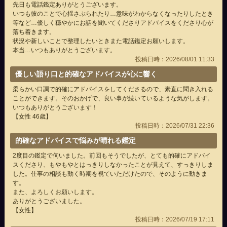
先日も電話鑑定ありがとうございます。
いつも彼のことで心揺さぶられたり…意味がわからなくなったりしたとき
等など…優しく穏やかにお話を聞いてくださりアドバイスをくださり心が
落ち着きます。
状況や新しいことで整理したいときまた電話鑑定お願いします。
本当…いつもありがとうございます。
投稿日時：2026/08/01 11:33
優しい語り口と的確なアドバイスが心に響く
柔らかい口調で的確にアドバイスをしてくださるので、素直に聞き入れる
ことができます。そのおかげで、良い事が続いているような気がします。
いつもありがとうございます！
【女性 46歳】
投稿日時：2026/07/31 22:36
的確なアドバイスで悩みが晴れる鑑定
2度目の鑑定で伺いました。前回もそうでしたが、とても的確にアドバイ
スくださり、もやもやとはっきりしなかったことが見えて、すっきりしま
した。仕事の相談も動く時期を視ていただけたので、そのように動きま
す。
また、よろしくお願いします。
ありがとうございました。
【女性】
投稿日時：2026/07/19 17:11