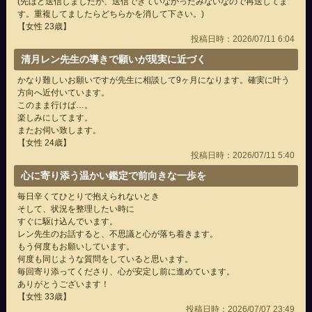
(先ほど送信しましたが、送信できていなかったみないなので再送してま
す。重複してましたらどちらかを消して下さい。)
【女性 23歳】
投稿日時：2026/07/11 6:04
清月レン先生の導きで願いが現実に近づく
かなり難しいお願いですが先生に相談して9ヶ月になります。確実に叶う
方向へ近付いています。
このまま行けば…。
楽しみにしてます。
またお伺い致します。
【女性 24歳】
投稿日時：2026/07/11 5:40
心に寄り添う温かい鑑定で前向きな一歩を
毎日辛くてひとりで抱えられないとき
そして、状況を整理したい時に
すぐに駆け込んでいます。
レン先生のお話すると、不思議と心が落ち着きます。
もう何度もお願いしています。
何度も同じような質問をしていると思います。
毎回寄り添ってくださり、心が安定し前に進めています。
ありがとうございます！
【女性 33歳】
投稿日時：2026/07/07 23:49