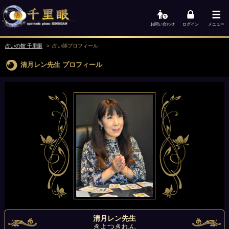
お問い合わせ
ログイン
メニュー
占いの館 千里眼
占い師
プロフィール
清月レン先生
プロフィール
清月レン先生
きよつきれん