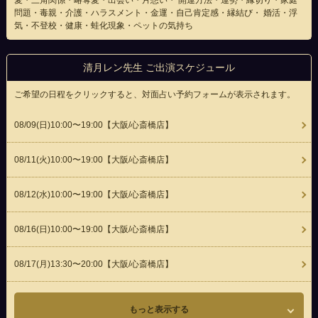
愛・三角関係・略奪愛・出会い・片想い・ 開運方法・運勢・縁切り・家庭
問題・毒親・介護・ハラスメント・金運・自己肯定感・縁結び・ 婚活・浮
気・不登校・健康・蛙化現象・ペットの気持ち
清月レン先生 ご出演スケジュール
ご希望の日程をクリックすると、対面占い予約フォームが表示されます。
08/09(
日
)10:00〜19:00
【大阪/心斎橋店】
08/11(
火
)10:00〜19:00
【大阪/心斎橋店】
08/12(
水
)10:00〜19:00
【大阪/心斎橋店】
08/16(
日
)10:00〜19:00
【大阪/心斎橋店】
08/17(
月
)13:30〜20:00
【大阪/心斎橋店】
もっと表示する