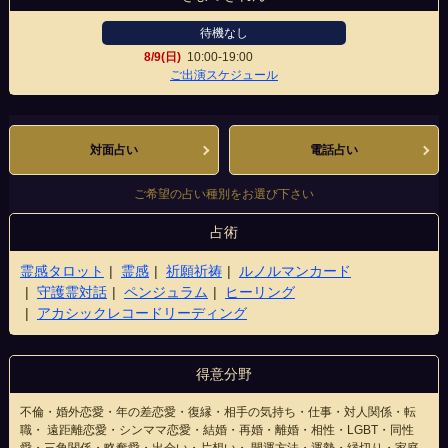
待機なし
8/9(日)
10:00-19:00
心斎橋店
ご出演スケジュール
対面占い
電話占い
ご希望の占い種別をお選び下さい
占術
霊感タロット
霊感
祈願祈祷
ルノルマンカード
守護霊対話
ペンジュラム
ヒーリング
アカシックレコードリーディング
得意分野
不倫・婚外恋愛・年の差恋愛・復縁・相手の気持ち・仕事・対人関係・転
職・ 遠距離恋愛・シンママ恋愛・結婚・再婚・離婚・相性・LGBT・同性