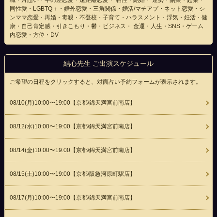
職・片想い・年の差恋愛・遠距離恋愛・ 相性・結婚・ 運勢・副業・起業・
同性愛・LGBTQ＋・婚外恋愛・三角関係・婚活/マチアプ・ネット恋愛・シ
ンママ恋愛・再婚・毒親・不登校・子育て・ハラスメント・浮気・妊活・健
康・自己肯定感・引きこもり・鬱・ビジネス・ 金運・人生・SNS・ゲーム
内恋愛・方位・DV
結心先生 ご出演スケジュール
ご希望の日程をクリックすると、対面占い予約フォームが表示されます。
08/10(
月
)10:00〜19:00
【京都/錦天満宮前南店】
08/12(
水
)10:00〜19:00
【京都/錦天満宮前南店】
08/14(
金
)10:00〜19:00
【京都/錦天満宮前南店】
08/15(
土
)10:00〜19:00
【京都/阪急河原町駅店】
08/17(
月
)10:00〜19:00
【京都/錦天満宮前南店】