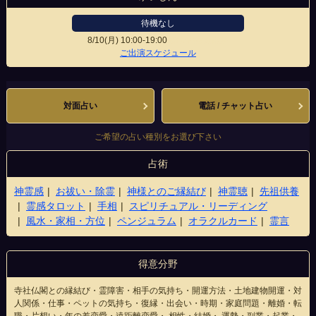
待機なし
8/10(月)
10:00-19:00
錦天満宮前南店
ご出演スケジュール
対面占い
電話 / チャット占い
ご希望の占い種別をお選び下さい
占術
神霊感
お祓い・除霊
神様とのご縁結び
神霊聴
先祖供養
霊感タロット
手相
スピリチュアル・リーディング
風水・家相・方位
ペンジュラム
オラクルカード
霊言
得意分野
寺社仏閣との縁結び・霊障害・相手の気持ち・開運方法・土地建物開運・対
人関係・仕事・ペットの気持ち・復縁・出会い・時期・家庭問題・離婚・転