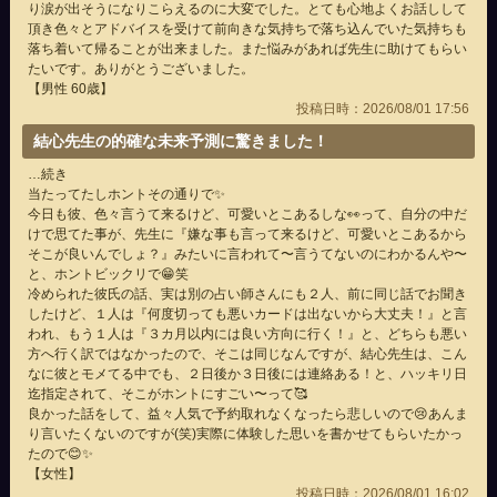
り涙が出そうになりこらえるのに大変でした。とても心地よくお話しして
頂き色々とアドバイスを受けて前向きな気持ちで落ち込んでいた気持ちも
落ち着いて帰ることが出来ました。また悩みがあれば先生に助けてもらい
たいです。ありがとうございました。
【男性 60歳】
投稿日時：2026/08/01 17:56
結心先生の的確な未来予測に驚きました！
…続き
当たってたしホントその通りで✨️
今日も彼、色々言うて来るけど、可愛いとこあるしな👀って、自分の中だ
けで思てた事が、先生に『嫌な事も言って来るけど、可愛いとこあるから
そこが良いんでしょ？』みたいに言われて〜言うてないのにわかるんや〜
と、ホントビックリで😁笑
冷められた彼氏の話、実は別の占い師さんにも２人、前に同じ話でお聞き
したけど、１人は『何度切っても悪いカードは出ないから大丈夫！』と言
われ、もう１人は『３カ月以内には良い方向に行く！』と、どちらも悪い
方へ行く訳ではなかったので、そこは同じなんですが、結心先生は、こん
なに彼とモメてる中でも、２日後か３日後には連絡ある！と、ハッキリ日
迄指定されて、そこがホントにすごい〜って🥰
良かった話をして、益々人気で予約取れなくなったら悲しいので😢あんま
り言いたくないのですが(笑)実際に体験した思いを書かせてもらいたかっ
たので😊✨
【女性】
投稿日時：2026/08/01 16:02