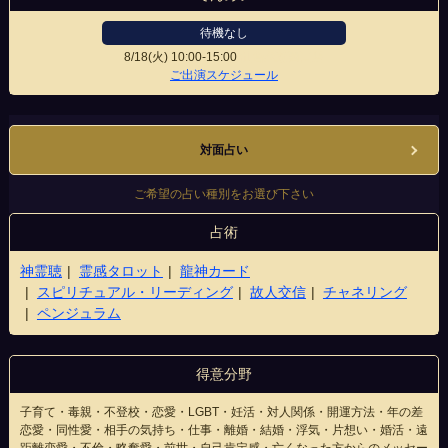
待機なし
8/18(火)
10:00-15:00
仙台駅前西口店
ご出演スケジュール
対面占い
ご希望の占い種別をお選び下さい
占術
神霊聴
霊感タロット
龍神カード
スピリチュアル・リーディング
故人交信
チャネリング
ペンジュラム
得意分野
子育て・毒親・不登校・恋愛・LGBT・妊活・対人関係・開運方法・年の差
恋愛・同性愛・相手の気持ち・仕事・離婚・結婚・浮気・片想い・婚活・遠