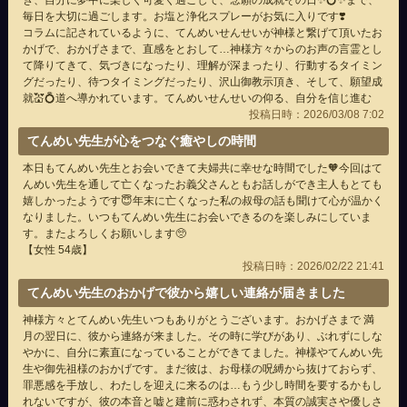
き、自分に夢中に楽しく可愛く過ごして、念願の成就その日✨💍✨まで、
毎日を大切に過ごします。お塩と浄化スプレーがお気に入りです❣️
コラムに記されているように、てんめいせんせいが神様と繋げて頂いたお
かげで、おかげさまで、直感をとおして…神様方々からのお声の言霊とし
て降りてきて、気づきになったり、理解が深まったり、行動するタイミン
グだったり、待つタイミングだったり、沢山御教示頂き、そして、願望成
就💒💍道へ導かれています。てんめいせんせいの仰る、自分を信じ進む
投稿日時：2026/03/08 7:02
てんめい先生が心をつなぐ癒やしの時間
本日もてんめい先生とお会いできて夫婦共に幸せな時間でした🧡今回はて
んめい先生を通して亡くなったお義父さんともお話しができ主人もとても
嬉しかったようです😇年末に亡くなった私の叔母の話も聞けて心が温かく
なりました。いつもてんめい先生にお会いできるのを楽しみにしていま
す。またよろしくお願いします🥺
【女性 54歳】
投稿日時：2026/02/22 21:41
てんめい先生のおかげで彼から嬉しい連絡が届きました
神様方々とてんめい先生いつもありがとうございます。おかげさまで 満
月の翌日に、彼から連絡が来ました。その時に学びがあり、ぶれずにしな
やかに、自分に素直になっていることができてました。神様やてんめい先
生や御先祖様のおかげです。まだ彼は、お母様の呪縛から抜けておらず、
罪悪感を手放し、わたしを迎えに来るのは…もう少し時間を要するかもし
れないですが、彼の本音と嘘と建前に惑わされず、本質の誠実さや優しさ