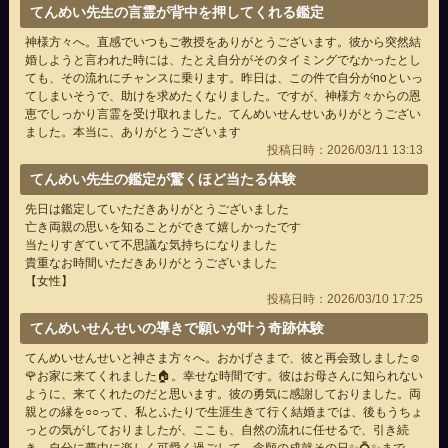
てんめい先生の言霊が背中を押してくれる鑑定
神様方々へ。直感でいつもご教授をありがとうございます。彼から突然結
婚しようと言われた時には、たとえ自分がそのタイミングでなかったとし
ても、その流れにチャンスに乗ります。昨日は、この件で自分がnoといっ
てしまいそうで、助けを求めたくなりました。ですが、神様方々からの恩
恵でしっかり言霊を受け取れました。てんめいせんせいありがとうござい
ました。本当に、ありがとうございます
投稿日時：2026/03/11 13:13
てんめい先生の鑑定が驚くほど当たる体験
先日は鑑定していただきありがとうございました
亡き両親の思いを知ることができて嬉しかったです
当たりすぎていて不思議な気持ちになりました
貴重なお時間いただきありがとうございました
【女性】
投稿日時：2026/03/10 17:25
てんめいせんせいの導きで願いが叶う奇跡体験
てんめいせんせいと神さま方々へ。おかげさまで、彼と再会致しました☺️
🌹お家に来てくれました🏠。幸せな時間です。彼はお母さんに知られない
ように、来てくれたのだと思います。彼の勇気に感謝しておりました。両
親との縁を○○って、私とふたりで生涯生きて行く結婚までは、後もうちょ
っとの気がしておりましたが、ここも、自然の流れに任せるで、引き続