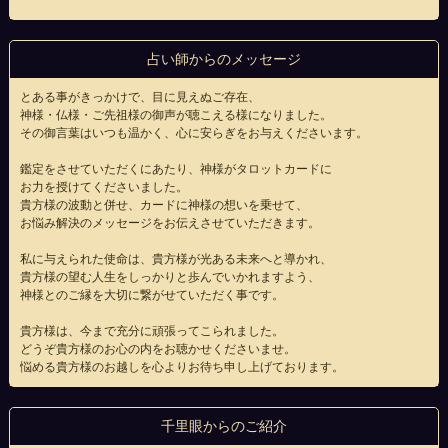
占い師からのメッセージ
とある事がきっかけで、目に見えぬご存在、
神様・仏様・ご先祖様の御声が聴こえる様になりました。
その御言葉はいつも温かく、心に安らぎをお与えくださいます。
鑑定をさせていただくにあたり、神様がタロットカードに
お力を授けてくださいました。
貴方様の波動と併せ、カードに神様の想いを乗せて、
お悩み解決のメッセージをお伝えさせていただきます。
私に与えられた使命は、貴方様が光ある未来へと導かれ、
貴方様の望む人生をしっかりと歩んでいかれますよう、
神様とのご縁を大切に繋がせていただく事です。
貴方様は、今まで充分に頑張ってこられました。
どうぞ貴方様のお心の内をお聴かせくださいませ。
悩める貴方様のお越しを心よりお待ち申し上げております。
千里眼からのご紹介