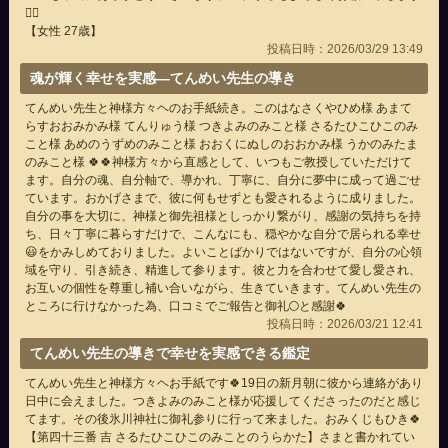
🙇‍♀️
【女性 27歳】
投稿日時：2026/03/29 13:49
魂が輝く幸せを実感―てんめい先生の導き
てんめい先生と神様方々ヘのお手紙続き。このはなさくやひめ様 あまて
らすおおみかみ様 てんりゅう様 つきよみのみこと様 さるたひこひこのみ
こと様 あめのうずめのみこと様 おおくにぬしのおおかみ様 うかのみたま
のみこと様 🍀🍀神様方々から直感として、いつもご教授していただけて
ます。自分の魂、自分軸で、導かれ、丁寧に、自分に夢中に成って過ごせ
ています。おかげさまで、彼に何もせずとも愛されるように成りました。
自分の事を大切に、神様と御先祖様としっかり繋がり、感謝の気持ちを持
ち、日々丁寧に暮らすだけで、こんなにも、穏やかな自分で居られる幸せ
😃をかみしめておりました。よいことばかりではないですが、自分の心領
域を守り、引き続き、精進して参ります。彼と力を合わせて愛し愛され、
お互いの個性を尊重し補い合いながら、生きていきます。てんめい先生の
ところに行けなかった為、口コミでご報告と御礼🌕と感謝🍀
投稿日時：2026/03/21 12:41
てんめい先生の導きで幸せを実感できる鑑定
てんめい先生と神様方々ヘお手紙です🍀19日の新月朝に彼から連絡があり
日中に会えました。つきよみのみこと様が応援してくださったのだと感じ
てます。その後氷川神社に御礼参りに行って来ました。おみくじもひき🍀
【第四十三番 吉 さるたひこひこのみことのうらかた】さまと書かれてい