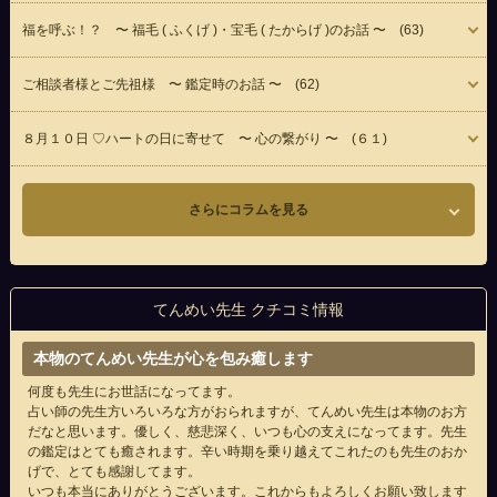
福を呼ぶ！？ 〜 福毛 ( ふくげ )・宝毛 ( たからげ )のお話 〜 (63)
ご相談者様とご先祖様 〜 鑑定時のお話 〜 (62)
８月１０日 ♡ハートの日に寄せて 〜 心の繋がり 〜 (６１)
さらにコラムを見る
てんめい先生 クチコミ情報
本物のてんめい先生が心を包み癒します
何度も先生にお世話になってます。
占い師の先生方いろいろな方がおられますが、てんめい先生は本物のお方
だなと思います。優しく、慈悲深く、いつも心の支えになってます。先生
の鑑定はとても癒されます。辛い時期を乗り越えてこれたのも先生のおか
げで、とても感謝してます。
いつも本当にありがとうございます。これからもよろしくお願い致します