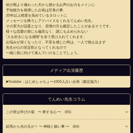
幼少期より備わった天から授かるお声のお力をメインに
予知能力を発揮した占術は圧巻の事、
35年以上精度を高めているタロットに
メッセージを降ろしアドバイスをくれるてんめい先生。
その実力が話題となり、尼僧の方も鑑定したことがあるそうです。
様々な恋愛の形にも偏見なく、誰にも止められない
“人を好きになる感情”を全て受け入れてくれます。
お悩みが深くなったり、不安を感じた時は、一人で抱え込まず
先生が心の安定剤となってくれるので
一緒に前に向けて進んでいけることでしょう。
メディア出演履歴
■Youtube：はじめしゃちょー1000人占い企画（鑑定協力）
てんめい先生コラム
この世は学びの場 〜 察する心 〜 (65)
絵馬から光の玉が！ 〜 神様と願い事 〜 (64)