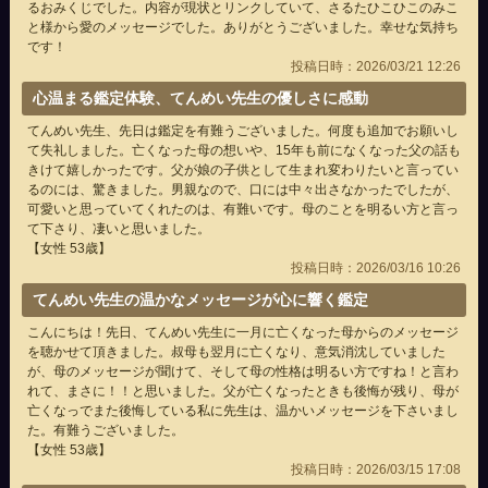
るおみくじでした。内容が現状とリンクしていて、さるたひこひこのみこ
と様から愛のメッセージでした。ありがとうございました。幸せな気持ち
です！
投稿日時：2026/03/21 12:26
心温まる鑑定体験、てんめい先生の優しさに感動
てんめい先生、先日は鑑定を有難うございました。何度も追加でお願いし
て失礼しました。亡くなった母の想いや、15年も前になくなった父の話も
きけて嬉しかったです。父が娘の子供として生まれ変わりたいと言ってい
るのには、驚きました。男親なので、口には中々出さなかったでしたが、
可愛いと思っていてくれたのは、有難いです。母のことを明るい方と言っ
て下さり、凄いと思いました。
【女性 53歳】
投稿日時：2026/03/16 10:26
てんめい先生の温かなメッセージが心に響く鑑定
こんにちは！先日、てんめい先生に一月に亡くなった母からのメッセージ
を聴かせて頂きました。叔母も翌月に亡くなり、意気消沈していました
が、母のメッセージが聞けて、そして母の性格は明るい方ですね！と言わ
れて、まさに！！と思いました。父が亡くなったときも後悔が残り、母が
亡くなっでまた後悔している私に先生は、温かいメッセージを下さいまし
た。有難うございました。
【女性 53歳】
投稿日時：2026/03/15 17:08