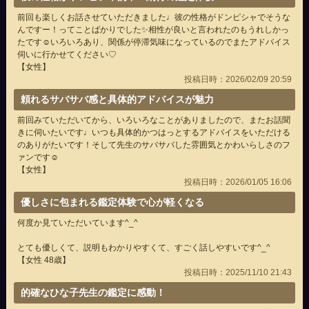
前回も楽しくお話させていただきました♩彼の性格がドンピシャでそうな
んですー！ってことばかりでした✨相性が良いと言われたのもうれしかっ
たです☺️いろいろあり、関係が停滞気味になっているのでまたアドバイス
伺いに行かせてください♡
【女性】
投稿日時：2026/02/09 20:59
頼れるサバサバ感と具体的アドバイスが魅力
前回みていただいてから、いろいろなことがありましたので、またお話聞
きに伺いたいです♩いつも具体的かつはっとするアドバイスをいただける
のありがたいです！そして先生のサバサバした雰囲気とかわいらしさのフ
ァンです☺️
【女性】
投稿日時：2026/01/05 16:06
優しさに包まれる鑑定体験で心が軽くなる
何度か見ていただいています^_^
とても優しくて、説明もわかりやすくて、すごく話しやすいです^_^
【女性 48歳】
投稿日時：2025/11/10 21:43
的確なひな子先生の鑑定に感動！