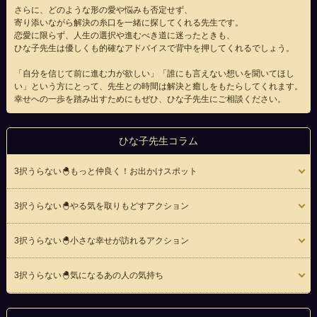
さらに、どのような形の愛や悩みも否定せず、
寄り添いながら解決の糸口を一緒に探してくれる先生です。
恋愛に限らず、人生の選択や進むべき道に迷ったときも、
ひな子先生は優しくも的確なアドバイスで背中を押してくれるでしょう。
「自分を信じて前に進む力が欲しい」「誰にも言えない想いを聞いてほし
い」という方にとって、先生との時間は解決と癒しをもたらしてくれます。
幸せへの一歩を踏み出すためにもぜひ、ひな子先生にご相談ください。
ひな子先生コラム
3択うらない🐣もっと仲良く！お出かけスポット
3択うらない🐣やる気を取りもどすアクション
3択うらない🐣小さな幸せが訪れるアクション
3択うらない🐣気になるあの人の気持ち