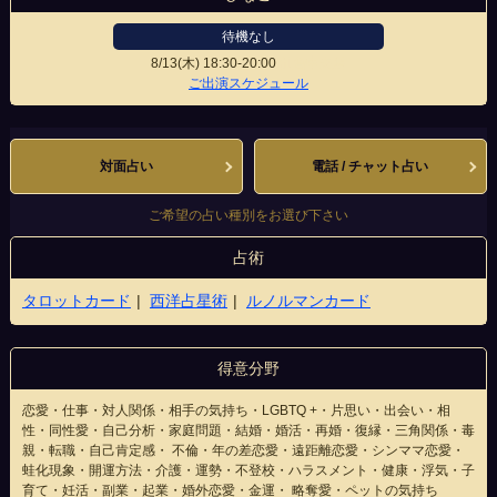
待機なし
8/13(木)
18:30-20:00
仙台中央店
ご出演スケジュール
対面占い
電話 / チャット占い
ご希望の占い種別をお選び下さい
占術
タロットカード
西洋占星術
ルノルマンカード
得意分野
恋愛・仕事・対人関係・相手の気持ち・LGBTQ +・片思い・出会い・相
性・同性愛・自己分析・家庭問題・結婚・婚活・再婚・復縁・三角関係・毒
親・転職・自己肯定感・ 不倫・年の差恋愛・遠距離恋愛・シンママ恋愛・
蛙化現象・開運方法・介護・運勢・不登校・ハラスメント・健康・浮気・子
育て・妊活・副業・起業・婚外恋愛・金運・ 略奪愛・ペットの気持ち