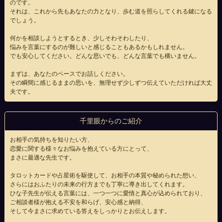
のです。
それは、これから先もあなたの力となり、歩む道を照らしてくれる鍵になる
でしょう。
何かを相談しようとするとき、少しそわそわしたり、
悩みを言葉にするのが難しいと感じることもあるかもしれません。
でも安心してください。どんな思いでも、どんな言葉でも構いません。
まずは、あなたのペースでお話しください。
その瞬間に感じるままの思いを、無理せず少しずつ伝えていただければ大丈
夫です。
千里眼からのご紹介
お相手の気持ちを知りたい方、
恋愛に関する様々なお悩みを抱えている方にとって、
まさに最適な先生です。
タロットカードや占星術を駆使して、お相手の本質や秘められた想い、
さらにはおふたりの未来の行方までも丁寧に導き出してくれます。
ひな子先生が伝える言葉には、一つ一つに愛情と真心が込められており、
ご相談者様が抱える不安を和らげ、安心感と納得、
そして今まさに求めている答えをしっかりとお伝えします。