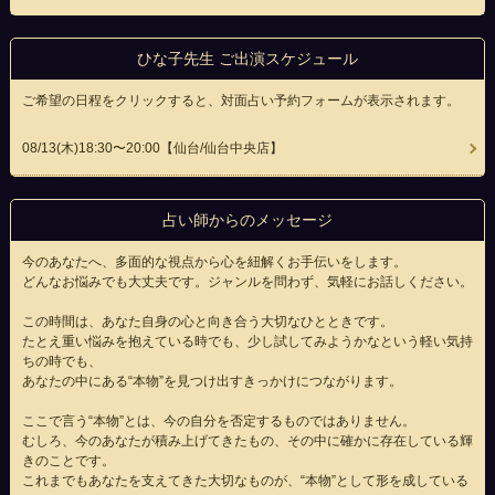
ひな子先生 ご出演スケジュール
ご希望の日程をクリックすると、対面占い予約フォームが表示されます。
08/13(
木
)18:30〜20:00
【仙台/仙台中央店】
占い師からのメッセージ
今のあなたへ、多面的な視点から心を紐解くお手伝いをします。
どんなお悩みでも大丈夫です。ジャンルを問わず、気軽にお話しください。
この時間は、あなた自身の心と向き合う大切なひとときです。
たとえ重い悩みを抱えている時でも、少し試してみようかなという軽い気持
ちの時でも、
あなたの中にある“本物”を見つけ出すきっかけにつながります。
ここで言う“本物”とは、今の自分を否定するものではありません。
むしろ、今のあなたが積み上げてきたもの、その中に確かに存在している輝
きのことです。
これまでもあなたを支えてきた大切なものが、“本物”として形を成している