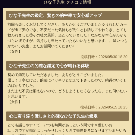
ひな子先生 クチコミ情報
ひな子先生の鑑定、驚きの的中率で安心感アップ
前回も楽しくお話してくださり、ありがとうございました☺️うれしいカー
ドが出て安心でき、不安だった気持ちが先生とお話してやわらぎ、とても
救われました🥺その後の展開、当たっていました！なかなか本心がわかり
づらい彼ですが、気持ちも当たっていたらいいなと思います、、😂いつも
かわいい先生、またお話聞いてください♩
【女性】
投稿日時：2026/05/30 18:20
ひな子先生の的確な鑑定で心が晴れる体験
初めて鑑定していただきました。ありがとうございました。
優しく丁寧だけど、的確にハッキリと伝えて下さったので、納得のいくも
のばかりでした。
まだまだ不安は消えないので、どうしようもなくなったら、また伺いたい
と思います。
【女性】
投稿日時：2026/05/15 18:25
心に寄り添う優しさと的確なひな子先生の鑑定
とても話しやすくて、いつも時間があっという間です☺️優しいお
話し方ですが鑑定はしっかりしっくりきて毎度参考になります✨またいろ