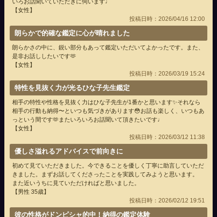
いろお話聞いていただきに伺います♩
【女性】
投稿日時：2026/04/16 12:00
朗らかで的確な鑑定に心が晴れました
朗らかさの中に、鋭い部分もあって鑑定いただいてよかったです。また、
是非お話ししたいです🫶
【女性】
投稿日時：2026/03/19 15:24
特性を見抜く力が光るひな子先生鑑定
相手の特性や性格を見抜く力はひな子先生が1番かと思います✨それなら
相手の行動も納得〜といつも気づきがあります😳お話も楽しく、いつもあ
っという間です🫶またいろいろお話聞いて頂きたいです♩
【女性】
投稿日時：2026/03/12 11:38
優しさ溢れるアドバイスで前向きに
初めて見ていただきました。今できることを優しく丁寧に助言していただ
きました。まずお話してくださったことを実践してみようと思います。
また近いうちに見ていただければと思いました。
【男性 35歳】
投稿日時：2026/02/12 19:51
彼の性格がドンピシャ的中！納得の鑑定体験