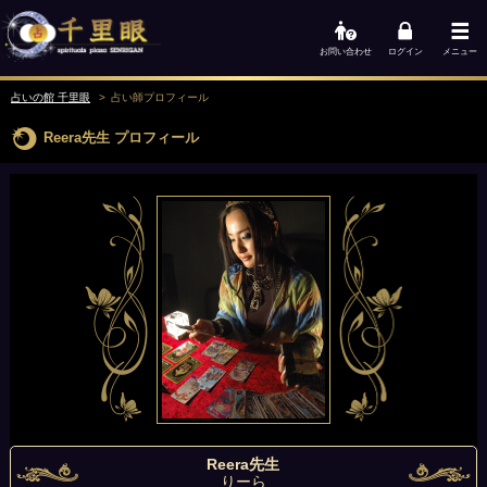
お問い合わせ
ログイン
メニュー
占いの館 千里眼
占い師
プロフィール
Reera先生
プロフィール
Reera先生
りーら