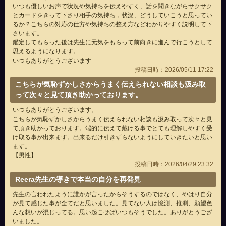
いつも優しいお声で状況や気持ちを伝えやすく、話を聞きながらサクサク
とカードをきって下さり相手の気持ち，状況、どうしていこうと思ってい
るか？こちらの対応の仕方や気持ちの整え方などわかりやすく説明して下
さいます。
鑑定してもらった後は先生に元気をもらって前向きに進んで行こうとして
思えるようになります。
いつもありがとうございます
投稿日時：2026/05/11 17:22
こちらが気恥ずかしさからうまく伝えられない相談も汲み取
って次々と見て頂き助かっております。
いつもありがとうございます。
こちらが気恥ずかしさからうまく伝えられない相談も汲み取って次々と見
て頂き助かっております。端的に伝えて戴ける事でとても理解しやすく受
け取る事が出来ます。出来るだけ引きずらないようにしていきたいと思い
ます。
【男性】
投稿日時：2026/04/29 23:32
Reera先生の導きで本当の自分を再発見
先生の言われたように誰かが言ったからそうするのではなく、やはり自分
が見て感じた事が全てだと思いました。見てない人は憶測、推測、願望色
んな想いが混じってる。思い起こせばいつもそうでした。ありがとうござ
いました。