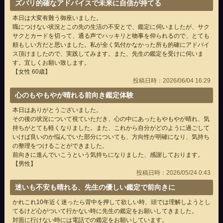
ズバリ的確なアドバイスで未来に自信が持てる
本日は大変有難う御座いました。
職につけない状況とこの先の生活の不安とで、鑑定に伺いましたが、サク
サクとカードを切って、通る声でハッキリと物事を仰られるので、とても
頼もしい方だと思いました。私が全く気付かなかった所も的確にアドバイ
ス頂けましたので、実践してみます。また、先生の鑑定を受けに伺いま
す。宜しくお願い致します。
【女性 60歳】
投稿日時：2026/06/04 16:29
心のもやもやが晴れる前向き鑑定体験
本日はありがとうございました。
その後の状況について視ていただき、心の中にあったもやもやが晴れ、気
持ちがとても軽くなりました。また、これから自分がどのように過ごして
いけば良いのか悩んでいた部分についても、方向性が明確になり、気持ち
の整理をつけることができました。
前向きに進んでいこうという気持ちになりました、感謝しております。
【男性】
投稿日時：2026/05/24 0:43
迷いも不安も晴れる、先生の優しい鑑定で前向きに
かれこれ10年近く迷ったら背中を押して欲しい時、頭では理解しようとし
てるけど心がついて行かない時に先生の鑑定をお願いしてきました。
対面に行けない時には電話での鑑定をお願いしています。