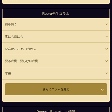
Reera先生コラム
前を向く
毒にも薬にも
なんか。こそ。だから。
要る我慢、要らない我慢
水路
さらにコラムを見る
Reera先生 クチコミ情報