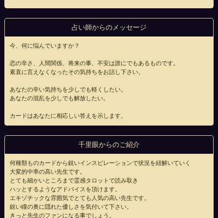
占い師からのメッセージ
今、何に悩んでいますか？
恋の辛さ、人間関係、将来の事、不安は誰にでもあるものです。
素直に言えなくなったその気持ちをお話し下さい。
あなたの辛い気持ちを少しでも軽くしたい。
あなたの混乱を少しでも解放したい。
カードはあなたに相応しい答えを示します。
千里眼からのご紹介
何種類ものカードから鋭いインスピレーションで状況を紐解いていく
大変的中率の高い先生です。
とても細かいところまで霊感タロットで読み取き
ハッとするようなアドバイスを頂けます。
エキゾチックな雰囲気でとても人気の高い先生です。
鋭い瞳の奥に隠れた優しさを気付いて下さい。
きっと先生のファンになる事でしょう。