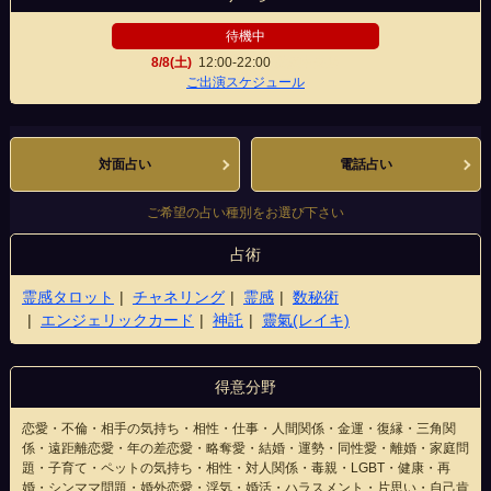
待機中
8/8(土)
12:00-22:00
難波中央店
ご出演スケジュール
対面占い
電話占い
ご希望の占い種別をお選び下さい
占術
霊感タロット
チャネリング
霊感
数秘術
エンジェリックカード
神託
靈氣(レイキ)
得意分野
恋愛・不倫・相手の気持ち・相性・仕事・人間関係・金運・復縁・三角関
係・遠距離恋愛・年の差恋愛・略奪愛・結婚・運勢・同性愛・離婚・家庭問
題・子育て・ペットの気持ち・相性・対人関係・毒親・LGBT・健康・再
婚・シンママ問題・婚外恋愛・浮気・婚活・ハラスメント・片思い・自己肯