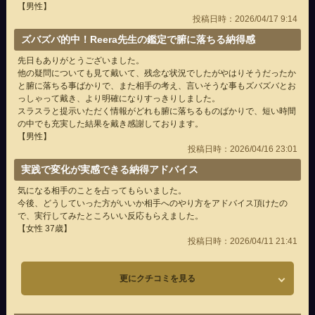
【男性】
投稿日時：2026/04/17 9:14
ズバズバ的中！Reera先生の鑑定で腑に落ちる納得感
先日もありがとうございました。
他の疑問についても見て戴いて、残念な状況でしたがやはりそうだったか
と腑に落ちる事ばかりで、また相手の考え、言いそうな事もズバズバとお
っしゃって戴き、より明確になりすっきりしました。
スラスラと提示いただく情報がどれも腑に落ちるものばかりで、短い時間
の中でも充実した結果を戴き感謝しております。
【男性】
投稿日時：2026/04/16 23:01
実践で変化が実感できる納得アドバイス
気になる相手のことを占ってもらいました。
今後、どうしていった方がいいか相手へのやり方をアドバイス頂けたの
で、実行してみたところいい反応もらえました。
【女性 37歳】
投稿日時：2026/04/11 21:41
更にクチコミを見る