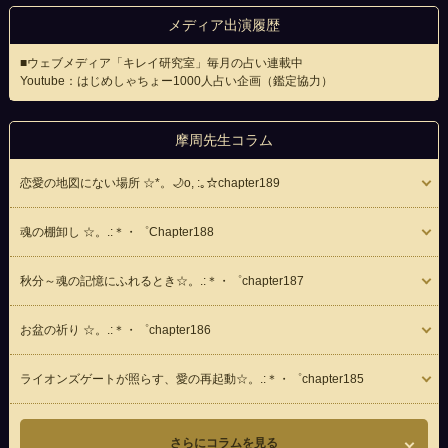
メディア出演履歴
■
ウェブメディア「キレイ研究室」毎月の占い連載中
Youtube：はじめしゃちょー1000人占い企画（鑑定協力）
摩周先生コラム
恋愛の地図にない場所 ☆*。🌙o, :｡☆chapter189
魂の棚卸し ☆。.:＊・゜Chapter188
秋分～魂の記憶にふれるとき☆。.:＊・゜chapter187
お盆の祈り ☆。.:＊・゜chapter186
ライオンズゲートが照らす、愛の再起動☆。.:＊・゜chapter185
さらにコラムを見る