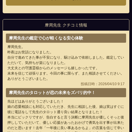
摩周先生 クチコミ情報
摩周先生の鑑定で心が軽くなる安心体験
摩周先生。
昨夜はお世話になりました。
自分で進めてきた事が不安になり、駆け込みで依頼しました。鑑定してい
ただいて、気持ちが楽になりました。
大丈夫との守護霊様からのメッセージも嬉しかったです。
未来を信じて頑張ります。今回の事に限らず、また相談させてください。
ありがとうございました。
投稿日時：2026/04/10 9:17
摩周先生のタロットが恋の未来をズバリ的中！
先ほどはありがとうございました！
娘の恋愛相談にも対応していただき、先生に相談した後、娘は実はすぐに
彼に電話をして先生のタロット通り良い結果となりました！
本当にビックリですが、告白すると言う決断に摩周先生が優しくそっと後
押ししていただいて、優しい応援があったおかげで勇気を出す事が出来た
のだと思います！去年「一年後に良い事あるかもよ」の言葉を信じて辛い