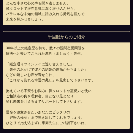
どんな小さな心の声も聞き逃しません。
禅タロットで潜在意識に深く潜り込んだら、
パラレルな未知の領域に踏み入れる勇気を掴んで
未来を輝かせましょう。
千里眼からのご紹介
30年以上の鑑定歴を持ち、数々の難関恋愛問題を
解決へと導いてこられた摩周（ましゅう）先生。
「鑑定通りツインレイに巡り合えました」
「先生のおかげで彼との結婚の道筋がたちました」
などの嬉しいお声が寄せられ、
「これから訪れる幸運の兆し」を見出して下さいます。
抱えている不安やお悩みに禅タロットや霊視力と使い
ご相談者の良き理解者、目となり足となり
望む未来を叶えるまでサポートして下さいます。
運命を激変させたいあなたにピッタリの
「好転の極意」まで導き出してくれるでしょう。
ひとりで抱え込まずに摩周先生にご相談下さいね。