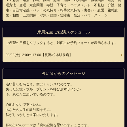
ママ恋愛・婚活・転職・副業・起業・適職・対人関係・職場関係・運勢・開
運方法・金運・家庭問題・毒親・子育て・ハラスメント・不登校・介護・健
康・自己肯定感・ペットの気持ち・相手の気持ち・出会い・恋愛・複雑恋
愛・相性・三角関係・浮気・結婚・霊障害・妊活・パワーストーン
摩周先生 ご出演スケジュール
ご希望の日程をクリックすると、対面占い予約フォームが表示されます。
08/22(
土
)12:00〜17:00
【長野/松本駅前店】
占い師からのメッセージ
迷い苦しむ時こそ、実はチャンスなのです。
失った記憶・ブループリントを呼び戻すサインが
今、あなたに届いているのです。
心配しないで下さいね。
あなたの人生の設計図を元に、
私がしっかりと道案内いたします。
私の占いのテーマは「魂の記憶を思い出す」ことです。