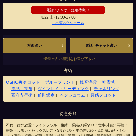
電話 / チャット鑑定待機中
8/22(土)
12:00-17:00
松本駅前店
ご出演スケジュール
対面占い
電話 / チャット占い
ご希望の占い種別をお選び下さい
占術
OSHO禅タロット
ブループリント
観音浄霊
神霊感
霊感・霊視
ツインレイ・リーディング
チャネリング
西洋占星術
前世鑑定
ペンジュラム
霊感タロット
得意分野
不倫・婚外恋愛・ツインソウル・復縁・縁結び/縁切り・仕事/才能・再婚・
離婚・片想い・セックスレス・SNS恋愛・年の差恋愛・遠距離恋愛・シン