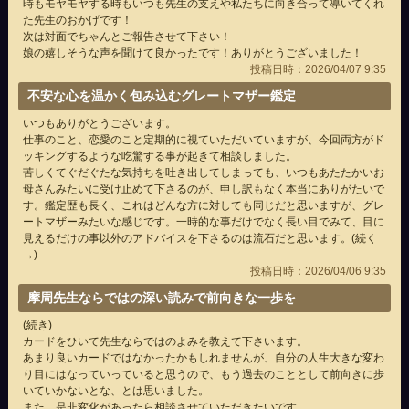
時もモヤモヤする時もいつも先生の支えや私たちに向き合って導いてくれ
た先生のおかげです！
次は対面でちゃんとご報告させて下さい！
娘の嬉しそうな声を聞けて良かったです！ありがとうございました！
投稿日時：2026/04/07 9:35
不安な心を温かく包み込むグレートマザー鑑定
いつもありがとうございます。
仕事のこと、恋愛のこと定期的に視ていただいていますが、今回両方がド
ッキングするような吃驚する事が起きて相談しました。
苦しくてぐだぐたな気持ちを吐き出してしまっても、いつもあたたかいお
母さんみたいに受け止めて下さるのが、申し訳もなく本当にありがたいで
す。鑑定歴も長く、これはどんな方に対しても同じだと思いますが、グレ
ートマザーみたいな感じです。一時的な事だけでなく長い目でみて、目に
見えるだけの事以外のアドバイスを下さるのは流石だと思います。(続く
→)
投稿日時：2026/04/06 9:35
摩周先生ならではの深い読みで前向きな一歩を
(続き)
カードをひいて先生ならではのよみを教えて下さいます。
あまり良いカードではなかったかもしれませんが、自分の人生大きな変わ
り目にはなっていっていると思うので、もう過去のこととして前向きに歩
いていかないとな、とは思いました。
また、是非変化があったら相談させていただきたいです。