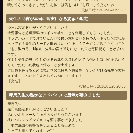
暖かくなってきましたが、お体には気をつけてお過ごしくださいね。
投稿日時：2026/04/06 9:29
先生の助言が本当に現実になる驚きの鑑定
今日も鑑定ありがとうございました！
近況報告と超遠距離のツインの彼のことを鑑定してもらいました。
オラクルカードで見ていただいて良い意味合いを持つカードが出て嬉しか
ったです！先生のカードと助言はいつも正しくて今すぐに起こらないこと
でも、数カ月、1年後に先生の言う通りになったりと毎回驚くことが多い
です。
何より先生の思いやりのある言葉や気持ちがとても伝わり毎回心を温かく
していただいた状態で帰ることが出来ます。
ご自身も色々あるのに私たちの気持ちを最優先していただける先生が大好
きです。これからもよろしくおねがいします！
【女性】
投稿日時：2026/03/28 20:30
摩周先生の温かなアドバイスで勇気が湧きました
摩周先生
先日も鑑定ありがとうございました！
温かいお礼メールも頂きありがとうございます。
彼にバレンタインチョコを渡す事ができました！
日頃の感謝の気持ちを伝えることも出来て、
とっても喜んでくれました^ ^