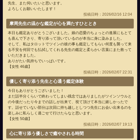
先生、また伺いたいと思います。
よろしくお願いいたします！
投稿日時：2026/02/16 12:04
摩周先生の温かな鑑定が心を満たすひととき
本日も鑑定ありがとうございました。娘の恋愛のちょっとの進展にもとて
も喜んで下さり、寄り添って頂いているのが本当に身に染みました。
そして、私はタロットでツインの彼の事も鑑定してもらい何度も襲って来
る不安を何回でも払拭してくれる先生の鑑定と柔らかい言葉にまた救って
いただきました。
ありがたい気持ちでいっぱいです。
【女性 46歳】
投稿日時：2026/02/07 22:31
優しく寄り添う先生と心通う鑑定体験
今日もありがとうございました！
まだ話半分くらいで終わってしまい残念ではありましたがツインソウルと
の今後だったり今までの話しが出来て、視て頂けて本当に嬉しかったで
す。話せていない部分は次回に持ち越しとしつつ先生にお会い出来るのを
楽しみに私らしく過ごせて行けたらなと思います。
【女性 50歳】
投稿日時：2026/02/07 19:13
心に寄り添う優しさで癒やされる時間