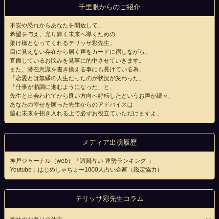
千里眼からのご紹介
不安や恐れからあなたを開放して、
希望を与え、光り輝く未来へ導くための
架け橋となってくれるテリッサ彩先生。
目に見えない存在から届く声をカードに宿しながら、
直面しているお悩みを見事に的中させていきます。
また、潜在意識を書き換える事にも長けている為、
「恋愛とは無縁の人生だったのが状況が変わった」
「仕事が順調に進むようになった」と、
先生と出会われてから良い方向へ好転したというお声が続々。
あなたの幸せを願った先生からのアドバイスは
望む未来を招き入れる上で必ずお役立ていただけますよ。
メディア出演履歴
神戸ジャーナル（web）「週間占い-運勢ランキング-」
Youtube：はじめしゃちょー1000人占い企画（鑑定協力）
テリッサ彩先生コラム