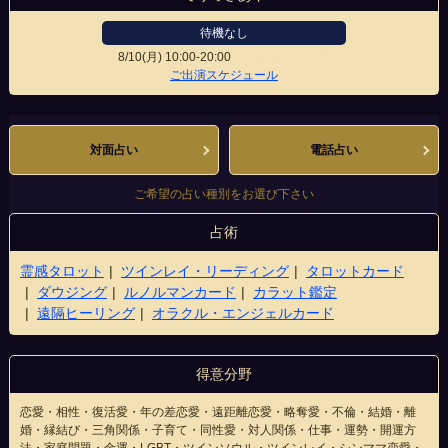
待機なし
8/10(月)
10:00-20:00
センタープラザ店
ご出演スケジュール
対面占い
電話占い
ご希望の占い種別をお選び下さい
占術
霊感タロット
ツインレイ・リーディング
タロットカード
ダウジング
ルノルマンカード
カラット鑑定
遠隔ヒーリング
オラクル・エンジェルカード
得意分野
恋愛・相性・復活愛・年の差恋愛・遠距離恋愛・略奪愛・不倫・結婚・離
婚・縁結び・三角関係・子育て・同性愛・対人関係・仕事・運勢・開運方