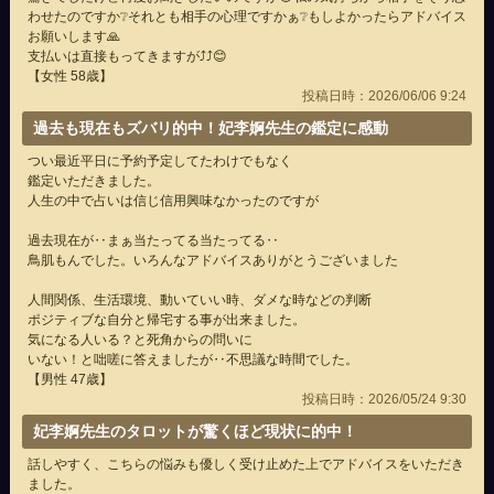
わせたのですか❔それとも相手の心理ですかぁ❔もしよかったらアドバイス
お願いします🙏
支払いは直接もってきますが⤴️⤴️😊
【女性 58歳】
投稿日時：2026/06/06 9:24
過去も現在もズバリ的中！妃李婀先生の鑑定に感動
つい最近平日に予約予定してたわけでもなく
鑑定いただきました。
人生の中で占いは信じ信用興味なかったのですが
過去現在が‥まぁ当たってる当たってる‥
鳥肌もんでした。いろんなアドバイスありがとうございました
人間関係、生活環境、動いていい時、ダメな時などの判断
ポジティブな自分と帰宅する事が出来ました。
気になる人いる？と死角からの問いに
いない！と咄嗟に答えましたが‥不思議な時間でした。
【男性 47歳】
投稿日時：2026/05/24 9:30
妃李婀先生のタロットが驚くほど現状に的中！
話しやすく、こちらの悩みも優しく受け止めた上でアドバイスをいただき
ました。