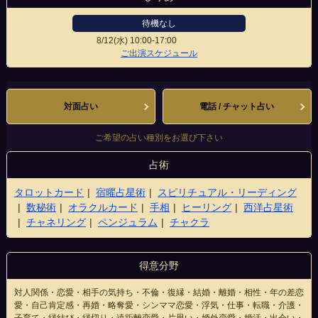
待機なし
8/12(水)
10:00-17:00
長崎浜町店
ご出演スケジュール
対面占い
電話 / チャット占い
ご希望の占い種別をお選び下さい
占術
タロットカード
宿曜占星術
スピリチュアル・リーディング
数秘術
オラクルカード
手相
ヒーリング
西洋占星術
チャネリング
ペンジュラム
チャクラ
得意分野
対人関係・恋愛・相手の気持ち・不倫・復縁・結婚・離婚・相性・年の差恋
愛・自己肯定感・再婚・略奪愛・シンママ恋愛・浮気・仕事・転職・介護・