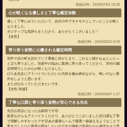
投稿日時：2026/07/03 19:28
心が軽くなる優しさと丁寧な鑑定体験
優しく丁寧にみていただいて、自分の中でモヤモヤとしていたことが軽く
なりました。
ポジティブな気持ちをくださり、ありがとうございました！
【女性】
投稿日時：2026/06/22 0:28
寄り添う姿勢に心癒される鑑定時間
別件で浜の町を訪れていて看板に目がとまり、これもご縁かなぁとふらっ
と立ち寄りました。別居中の悩みに親身に寄り添ってくださり、30分の鑑
定時間でしたが心が軽くなりました。
ぴりあ先生にアドバイスいただいた内容を噛み締めながら、悔いのない選
択をしようと思います。
またぜひ占っていただきたいです。
【女性 38歳】
投稿日時：2026/06/07 1:37
丁寧な口調と寄り添う姿勢が安心できる先生
先日お世話になった山新田です😊
延長ながらもアドバイスくださり、ありがとうございました😊口調も丁寧
で理解しやすかったです😊あの最後らへんで最悪一線超えるようなことで
驚きでしたけど再度お聞きしたいのですが😅私の気持ちから相手をそう思