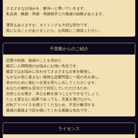
さまざまなお悩みを、解決へと導いていきます。
私自身、離婚・再婚・再婚相手との復縁の経験があります。
運気もありますが、タイミングも大切な部分です。
気になることがありましたら、お気軽にご相談ください。
千里眼からのご紹介
恋愛や結婚、復縁のことを含めた
幅広い人間関係のお悩みにお強い先生です。
鑑定ではお悩みに合わせてさまざまな占術を駆使し、
なかなか前に進まない複雑な恋愛問題に一筋の光を差し、
幸せのために進むべき道を照らし出してくださいます。
あなたの個性を見分けて対応していただけるため、
自然と心を開き、本心を解き放つことができるでしょう。
たとえ望まない結果であっても、言葉を選びながら、
好転アドバイスを授けてくだるため、不安が解消する
最後の最後まで話を聴いてくれる素敵な先生です。
ライセンス