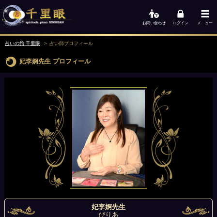
お問い合わせ
ログイン
メニュー
占いの館 千里眼
占い師
プロフィール
妃李婀先生
プロフィール
妃李婀先生
ぴりあ