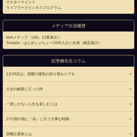
マスターマインド
ライフワークビジネスプログラム
メディア出演履歴
webメディア「coki」12星座占い
Youtube：はじめしゃちょー1000人占い企画（鑑定協力）
妃李婀先生コラム
1月29日は、宿曜の運気の切り替わりです。
人生の岐路に立った時
一度しかない人生を楽しむには
27の宿の他に『命』と言う大事な時期
宿曜占星術とは