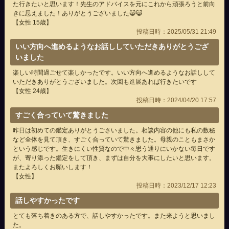
た行きたいと思います！先生のアドバイスを元にこれから頑張ろうと前向
きに思えました！ありがとうございました😸😸
【女性 15歳】
投稿日時：2025/05/31 21:49
いい方向へ進めるようなお話ししていただきありがとうござ
いました
楽しい時間過ごせて楽しかったです。いい方向へ進めるようなお話しして
いただきありがとうございました。次回も進展あれば行きたいです
【女性 24歳】
投稿日時：2024/04/20 17:57
すごく合っていて驚きました
昨日は初めての鑑定ありがとうごさいました。相談内容の他にも私の数秘
など全体を見て頂き、すごく合っていて驚きました。母親のこともまさか
という感じです。生きにくい性質なので中々思う通りにいかない毎日です
が、寄り添った鑑定をして頂き、まずは自分を大事にしたいと思います。
またよろしくお願いします！
【女性】
投稿日時：2023/12/17 12:23
話しやすかったです
とても落ち着きのある方で、話しやすかったです。また来ようと思いまし
た。