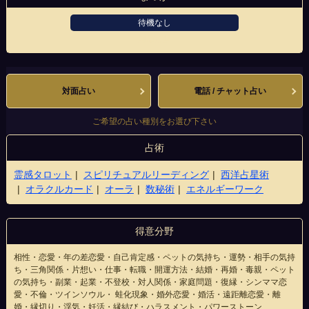
待機なし
河原町店
対面占い
電話 / チャット占い
ご希望の占い種別をお選び下さい
占術
霊感タロット
スピリチュアルリーディング
西洋占星術
オラクルカード
オーラ
数秘術
エネルギーワーク
得意分野
相性・恋愛・年の差恋愛・自己肯定感・ペットの気持ち・運勢・相手の気持
ち・三角関係・片想い・仕事・転職・開運方法・結婚・再婚・毒親・ペット
の気持ち・副業・起業・不登校・対人関係・家庭問題・復縁・シンママ恋
愛・不倫・ツインソウル・ 蛙化現象・婚外恋愛・婚活・遠距離恋愛・離
婚・縁切り・浮気・妊活・縁結び・ハラスメント・パワーストーン