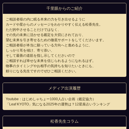
千里眼からのご紹介
ご相談者様の内に眠る本来の力を引き出せるように
カードや星からのメッセージをわかりやすく伝える松香先生。
ただ的中させることだけではなく、
その先の未来に活かせる鑑定を大切にされており、
望む未来を引き寄せるための徹底サポートをしてくださいます。
ご相談者様が本当に願っている方向へと進めるように、
しっかり耳を傾け、寄り添い、
そして最善の道筋を指し示してくださいので
ご相談すれば幸せな未来を信じられるようになれるはず。
物事のタイミングやお相手の気持ちを知りたいときにも、
頼りになる先生ですのでぜひご相談ください。
メディア出演履歴
Youtube：はじめしゃちょー1000人占い企画（鑑定協力）
「Leaf KYOTO」
気になる2025年の運勢は？12星座占いランキング
松香先生コラム