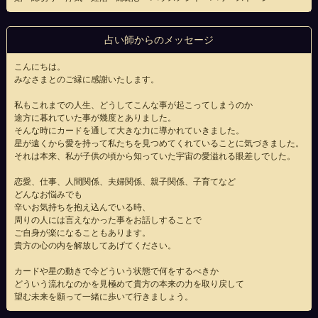
占い師からのメッセージ
こんにちは。
みなさまとのご縁に感謝いたします。
私もこれまでの人生、どうしてこんな事が起こってしまうのか
途方に暮れていた事が幾度とありました。
そんな時にカードを通して大きな力に導かれていきました。
星が遠くから愛を持って私たちを見つめてくれていることに気づきました。
それは本来、私が子供の頃から知っていた宇宙の愛溢れる眼差しでした。
恋愛、仕事、人間関係、夫婦関係、親子関係、子育てなど
どんなお悩みでも
辛いお気持ちを抱え込んでいる時、
周りの人には言えなかった事をお話しすることで
ご自身が楽になることもあります。
貴方の心の内を解放してあげてください。
カードや星の動きで今どういう状態で何をするべきか
どういう流れなのかを見極めて貴方の本来の力を取り戻して
望む未来を願って一緒に歩いて行きましょう。