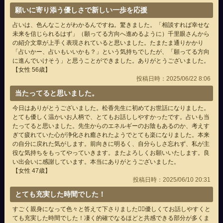
願いに寄り添う優しさで新しい一歩を応援
占いは、色んなことがわかるんですね。驚きました。「相談すれば幸せな
未来を信じられるはず」（願ってる方向へ進めるように）千里眼さんから
の紹介文章が上手く表現されていると思いました。たまたま通りかかり
「占いかー、占いもいいかも？」という気持ちでしたが、「願ってる方向
に進んでいけそう」と思うことができました。ありがとうございました。
【女性 56歳】
投稿日時：2025/06/22 8:06
当たってると思いました。
今日はありがとうございました。松香先生に初めてお世話になりました。
とても優しく温かいお人柄で、とてもお話ししやすかったです。占いも当
たってると思いました。先生からのエネルギーのお陰もあるのか、考えす
ぎて疲れていた心が浄化され癒されたようでとても楽になりました。本来
の自分に戻れた気がします。前向きに明るく、自分らしさ忘れず、私が主
役な気持ちをもってやっていきます。またよろしくお願いいたします。良
い出会いに感謝しています。本当にありがとうございました。
【女性 47歳】
投稿日時：2025/06/10 20:31
とても充実した時間でした！
すごく親身になって色々と答えて下さりました🙇‍♀️優しくてお話しやすくと
ても充実した時間でした！凄く的確でなるほどと共感できる部分が多くま