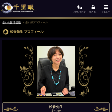
お問い合わせ
ログイン
メニュー
占いの館 千里眼
占い師
プロフィール
松香先生
プロフィール
松香先生
まつか