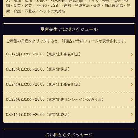
気・婚活・妊活・出会い・対人関係・家庭問題・子育て・毒親・仕事・転
職・副業・起業・同性愛・LGBT・運勢・開運方法・金運・自己肯定感・健
康・介護・不登校・ペットの気持ち
夏蓮先生 ご出演スケジュール
ご希望の日程をクリックすると、対面占い予約フォームが表示されます。
08/17(
月
)10:00〜20:00
【東京/上野御徒町店】
08/18(
火
)10:00〜20:00
【東京/池袋店】
08/24(
月
)10:00〜20:00
【東京/上野御徒町店】
08/25(
火
)10:00〜20:00
【東京/池袋サンシャイン60通り店】
08/31(
月
)10:00〜20:00
【東京/池袋店】
占い師からのメッセージ