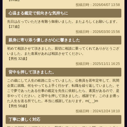
投稿日時：2026/04/07 13:58
心温まる鑑定で前向きな気持ちに
先日は占っていただき有難う御座いました。またよろしくお願いします。
【27歳】
投稿日時：2026/03/30 15:56
親身に寄り添う優しさが心に響きました
初めて相談させて頂きました。親切に相談に乗ってくれてありがとうござ
いました。また進展があれば相談させてください。
【男性 32歳】
投稿日時：2025/11/11 16:25
背中を押して頂きました。
この歳にして人生の岐路に立っていました。公務員を若年定年して、民間
企業に就職。何をやっても上手く行かず、転職を繰り返していました。そ
こで夢であったある仕事の鑑定を先生に依頼したら、素質があるので、是
非やってください。と背中を押して頂きました。感謝です。このまま燻っ
た人生を送る所でした。本当に感謝しております。m(_ _)m
【男性 56歳】
投稿日時：2024/12/24 18:10
丁寧に優しく対応