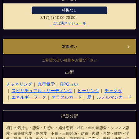
待機なし
8/17(月)
10:00-20:00
上野御徒町店
ご出演スケジュール
対面占い
ご希望の占い種別をお選び下さい
占術
チャネリング
九星気学
RPG占い
スピリチュアル・リーディング
ヒーリング
チャクラ
エネルギーワーク
オラクルカード
易
ルノルマンカード
得意分野
相手の気持ち・恋愛・片想い・婚外恋愛・相性・年の差恋愛・シンママ恋
愛・遠距離恋愛・略奪愛・不倫・三角関係・結婚・復縁・再婚・離婚・浮