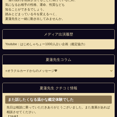
一連の流れを視抜き当てることに長けているため、
気になるお相手の性格、運命、性質なども
知ることができるでしょう。
踏みとどまっている今を変えるべく、
夏蓮先生と一緒に動き出してみませんか。
メディア出演履歴
Youtube：はじめしゃちょー1000人占い企画（鑑定協力）
夏蓮先生コラム
⭐️オラクルカードからのメッセージ💖
夏蓮先生 クチコミ情報
また話したくなる温かな鑑定体験でした
先日は相談に乗っていただきありがとうございました。また進展があれば
相談させてください。
【28歳】