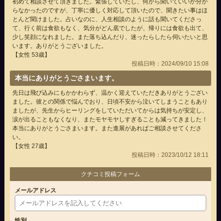
初めて相談させて頂きました。緊張していたし、何から聞いていいか分か
らなかったのですが、丁寧に優しく対応して頂いたので、聞きたい事はほ
とんど聞けました。占いなのに、人生相談のように話も聞いてくださっ
て、行く前は食欲もなく、気分がどん底でしたが、帰りには食欲も出て、
少し笑顔になれました。また落ち込んだり、迷ったらしたら伺いたいと思
います。ありがとうございました。
【女性 53歳】
投稿日時：2024/09/10 15:08
本当にありがとうごさまいます。
先日は飛び込みにもかかわらず、温かく迎えていただきありがとうござい
ました。彼との関係で悩んでおり、日頃不安から泣いてしまうこともあり
ましたが、先生からヒーリングをしていただいてからは気持ちが安定し、
涙が出ることもなくなり、またモヤモヤしすぎることも減ってきました！
本当にありがとうごさまいます。また進展があればご相談させてくださ
い。
【女性 27歳】
投稿日時：2023/10/12 18:11
クチコミ投稿フォーム
メールアドレス
性別