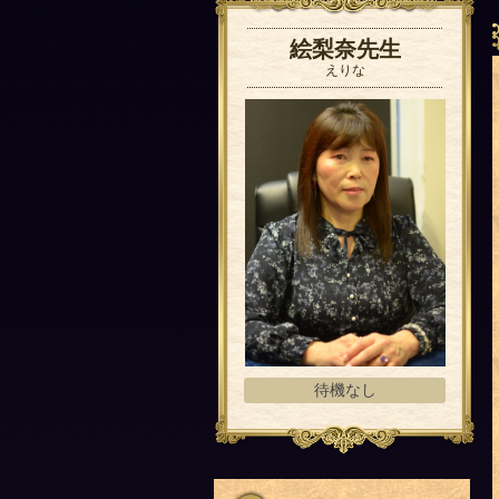
絵梨奈先生
えりな
待機なし