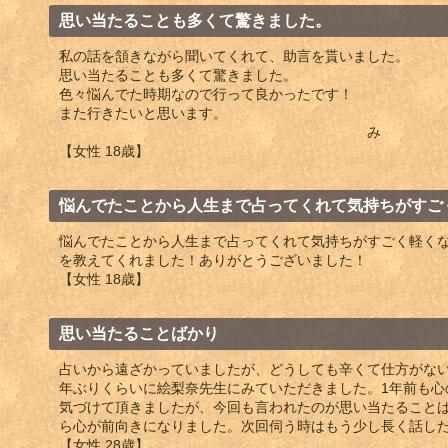
思い当たることも多くて驚きました。
私の話を頷きながら聞いてくれて、助言を貰いました。
思い当たることも多くて驚きました。
色々悩んでた時期なので行って良かったです！
また行きたいと思います。
み
【女性 18歳】
悩んでたことから人生まで占ってくれて気持ちがすご
悩んでたことから人生まで占ってくれて気持ちがすごく軽く
を教えてくれました！ありがとうございました！
【女性 18歳】
思い当たることばかり
占いから遠ざかっていましたが、どうしても辛くて仕方がない
年ぶりくらいに絵梨奈先生にみていただきました。1年前も心
気づけて頂きましたが、今回も言われたのが思い当たること
ら心が前向きになりました。次回伺う時はもう少し長く話し
【女性 28歳】