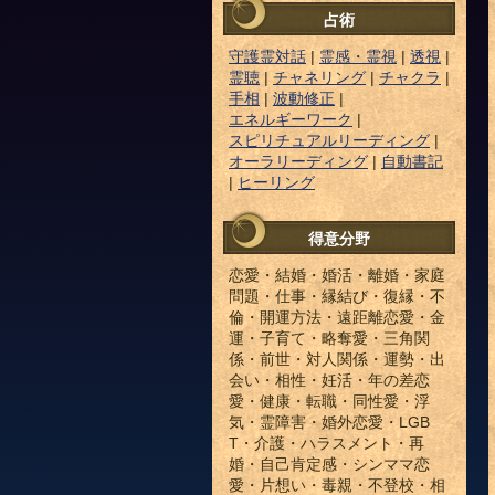
占術
守護霊対話
|
霊感・霊視
|
透視
|
霊聴
|
チャネリング
|
チャクラ
|
手相
|
波動修正
|
エネルギーワーク
|
スピリチュアルリーディング
|
オーラリーディング
|
自動書記
|
ヒーリング
得意分野
恋愛・結婚・婚活・離婚・家庭
問題・仕事・縁結び・復縁・不
倫・開運方法・遠距離恋愛・金
運・子育て・略奪愛・三角関
係・前世・対人関係・運勢・出
会い・相性・妊活・年の差恋
愛・健康・転職・同性愛・浮
気・霊障害・婚外恋愛・LGB
T・介護・ハラスメント・再
婚・自己肯定感・シンママ恋
愛・片想い・毒親・不登校・相