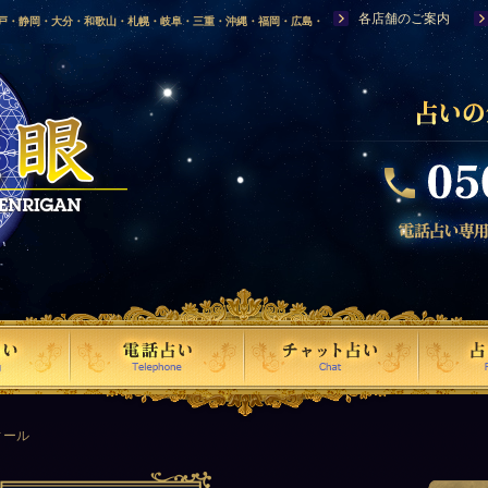
各店舗のご案内
神戸・静岡・大分・和歌山・札幌・岐阜・三重・沖縄・福岡・広島・
福島・岩手・高知・熊本・群馬・滋賀・福井・仙台・山口・宮崎・山
・富山・新潟・秋田・青森・島根に店舗を構える、口コミで評判の人
ィール