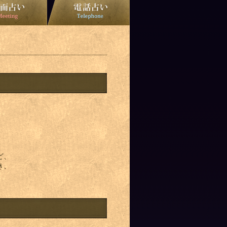
ど、
き、