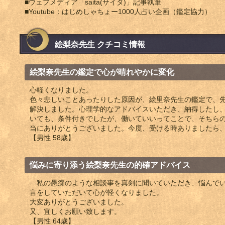
■ウェブメディア「saita(サイタ)」記事執筆
■Youtube：はじめしゃちょー1000人占い企画（鑑定協力）
絵梨奈先生 クチコミ情報
絵梨奈先生の鑑定で心が晴れやかに変化
心軽くなりました。
色々悲しいことあったりした原因が、絵里奈先生の鑑定で、
解決しました。心理学的なアドバイスいただき、納得したし
いても、条件付きでしたが、働いていいってことで、そちら
当にありがとうございました。今度、受ける時ありましたら
【男性 58歳】
悩みに寄り添う絵梨奈先生の的確アドバイス
私の愚痴のような相談事を真剣に聞いていただき、悩んでい
言をしていただいて心が軽くなりました。
大変ありがとうございました。
又、宜しくお願い致します。
【男性 64歳】