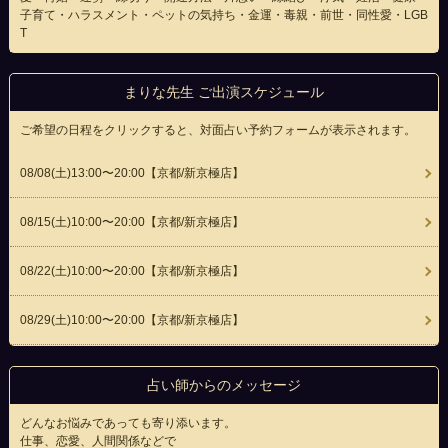
子育て・ハラスメント・ペットの気持ち・金運・毒親・前世・同性愛・LGB
T
まりな先生 ご出演スケジュール
ご希望の日程をクリックすると、対面占い予約フォームが表示されます。
08/08(
土
)13:00〜20:00
【京都/新京極店】
08/15(
土
)10:00〜20:00
【京都/新京極店】
08/22(
土
)10:00〜20:00
【京都/新京極店】
08/29(
土
)10:00〜20:00
【京都/新京極店】
占い師からのメッセージ
どんなお悩みであっても寄り添います。
仕事、恋愛、人間関係などで