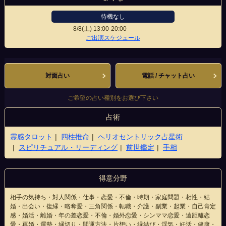
待機なし
8/8(土)
13:00-20:00
新京極店
ご出演スケジュール
対面占い
電話 / チャット占い
ご希望の占い種別をお選び下さい
占術
霊感タロット
四柱推命
ヘリオセントリック占星術
スピリチュアル・リーディング
前世鑑定
手相
得意分野
相手の気持ち・対人関係・仕事・恋愛・不倫・時期・家庭問題・相性・結
婚・出会い・復縁・略奪愛・三角関係・転職・介護・副業・起業・自己肯定
感・婚活・離婚・年の差恋愛・不倫・婚外恋愛・シンママ恋愛・遠距離恋
愛・再婚・運勢・縁切り・開運方法・片想い・縁結び・浮気・妊活・健康・