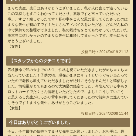
まりな先生、先日はありがとうございました。私が人に言えず迷っている
この気持ちをすごくわかってくださり、素敵ですと言っていただいた
事。。すごく嬉しかったです！私の事をこんな風に言ってくださったのは
まりな先生が初めてです！たくさんアドバイスをいただき、だんだん私の
中で気持ちの整理ができました。私の気持ちをとてもわかっていただいた
事本当に嬉しかったのでまりな先生に相談して良かったです。本当にあり
がとうございました。
【女性】
投稿日時：2024/04/19 21:13
【スタッフからのクチコミです】
四柱推命で私の今までの人生、性格を視ていただきましたがめちゃくちゃ
当たっていました！子供の頃、現在がまさにそう！というぐらい当たって
いたので老後も教えていただきましたが絶対にそうなるんだ！と確信しま
した。情報量がとてもあるので大満足の鑑定でした。今悩んでいる事もタ
ロットカードでたくさん情報をいただけたので、よし！こうしていこう！
と思えるし先生がしっかり背中を押してくださったので前向きに進んでい
けそうです！まりな先生、ありがとうございました。
【女性】
投稿日時：2024/02/08 11:44
今日はありがとうございました。
今日、今年最後の気持ちでまりな先生にお願いしました。お相手に、最