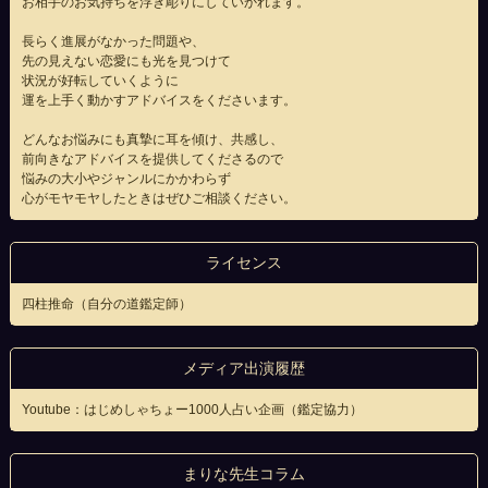
お相手のお気持ちを浮き彫りにしていかれます。
長らく進展がなかった問題や、
先の見えない恋愛にも光を見つけて
状況が好転していくように
運を上手く動かすアドバイスをくださいます。
どんなお悩みにも真摯に耳を傾け、共感し、
前向きなアドバイスを提供してくださるので
悩みの大小やジャンルにかかわらず
心がモヤモヤしたときはぜひご相談ください。
ライセンス
四柱推命（自分の道鑑定師）
メディア出演履歴
Youtube：はじめしゃちょー1000人占い企画（鑑定協力）
まりな先生コラム