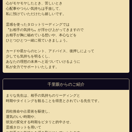
心がモヤモヤしたとき、苦しいとき
心配事やつらい気持ちは手放して、
私に預けていただけたら嬉しいです。
霊感を使ったタロットリーディングでは
〝お相手の気持ち〟が浮かび上がってきますので
お相手が胸に秘めている想いや、本心などを
ひとつひとつ一緒に視ていきましょう。
カードや星からのヒント、アドバイス、後押しによって
少しでも気持ちを明るくし、
あなたの理想の未来へと近づいていけるように
私が全力でサポートいたします。
千里眼からのご紹介
まりな先生は、相手の気持ちのリーディングと
時期やタイミングを観ることを得意とされている先生です。
四柱推命や占星術を駆使し、
運気のいい時期や、
状況の変化する時期をピタリと的中させ、
霊感タロットを用いて