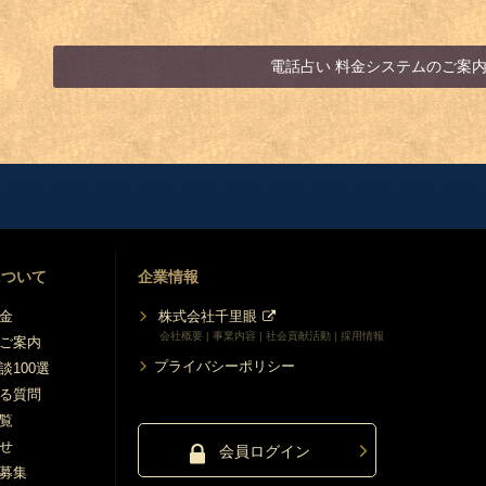
電話占い 料金システムのご案
について
企業情報
金
株式会社千里眼
会社概要 | 事業内容 | 社会貢献活動 | 採用情報
ご案内
プライバシーポリシー
談100選
る質問
覧
せ
会員ログイン
募集