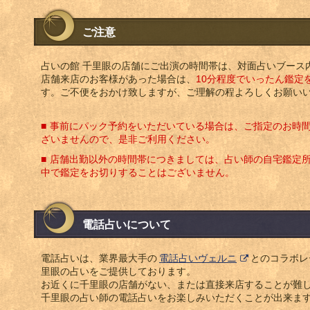
ご注意
占いの館 千里眼の店舗にご出演の時間帯は、対面占いブース
店舗来店のお客様があった場合は、
10分程度でいったん鑑定
す。ご不便をおかけ致しますが、ご理解の程よろしくお願い
事前にパック予約をいただいている場合は、ご指定のお時
ざいませんので、是非ご利用ください。
店舗出勤以外の時間帯につきましては、占い師の自宅鑑定
中で鑑定をお切りすることはございません。
電話占いについて
電話占いは、業界最大手の
電話占いヴェルニ
とのコラボレ
里眼の占いをご提供しております。
お近くに千里眼の店舗がない、または直接来店することが難
千里眼の占い師の電話占いをお楽しみいただくことが出来ま