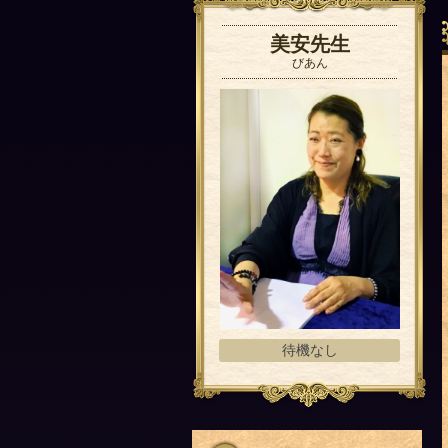
美安先生
びあん
待機なし