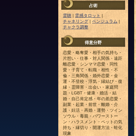
占術
霊聴
|
霊感タロット
|
チャネリング
|
ペンジュラム
|
チャクラ調整
得意分野
恋愛・略奪愛・相手の気持ち・
片想い・仕事・対人関係・遠距
離恋愛・シンママ恋愛・同性
愛・子育て・転職・相性・不
倫・三角関係・婚外恋愛・金
運・不登校・浮気・縁結び・復
縁・霊障害・出会い・家庭問
題・LGBT・健康・婚活・結
婚・自己肯定感・年の差恋愛・
副業・起業・前世・離婚・介
護・妊活・再婚・運勢・ツイン
ソウル・毒親・パワーストー
ン・ハラスメント・ペットの気
持ち・縁切り・開運方法・蛙化
現象