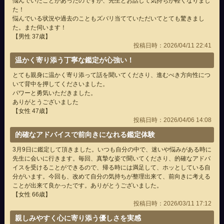
悩んでいたことがあったのですが、先生とお話して気持ちが軽くなりまし
た！
悩んでいる状況や過去のこともズバリ当てていただいてとても驚きまし
た。また伺います！
【男性 37歳】
投稿日時：2026/04/11 22:41
温かく寄り添う丁寧な鑑定が心強い！
とても親身に温かく寄り添って話を聞いてくださり、進むべき方向性につ
いて背中を押してくださいました。
パワーと勇気いただきました。
ありがとうございました
【女性 47歳】
投稿日時：2026/04/06 14:08
的確なアドバイスで前向きになれる鑑定体験
3月9日に鑑定して頂きました。いつも自分の中で、迷いや悩みがある時に
先生に会いに行きます。毎回、真摯な姿で聞いてくださり、的確なアドバ
イスを受けることができるので、帰る時には満足して、ホッとしている自
分がいます。今回も、改めて自分の気持ちが整理出来て、前向きに考える
ことが出来て良かったです。ありがとうございました。
【女性 66歳】
投稿日時：2026/03/11 17:12
親しみやすく心に寄り添う優しさを実感