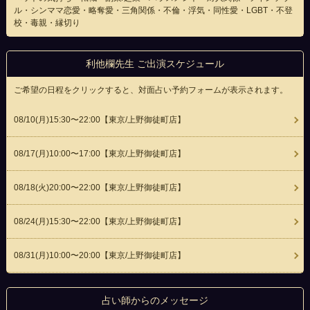
ル・シンママ恋愛・略奪愛・三角関係・不倫・浮気・同性愛・LGBT・不登
校・毒親・縁切り
利他欄先生 ご出演スケジュール
ご希望の日程をクリックすると、対面占い予約フォームが表示されます。
08/10(
月
)15:30〜22:00
【東京/上野御徒町店】
08/17(
月
)10:00〜17:00
【東京/上野御徒町店】
08/18(
火
)20:00〜22:00
【東京/上野御徒町店】
08/24(
月
)15:30〜22:00
【東京/上野御徒町店】
08/31(
月
)10:00〜20:00
【東京/上野御徒町店】
占い師からのメッセージ