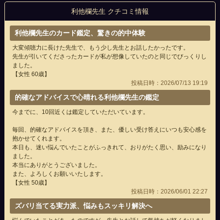
利他欄先生 クチコミ情報
利他欄先生のカード鑑定、驚きの的中体験
大変傾聴力に長けた先生で、もう少し先生とお話したかったです。
先生が引いてくださったカードが私が想像していたのと同じでびっくりし
ました。
【女性 60歳】
投稿日時：2026/07/13 19:19
的確なアドバイスで心晴れる利他欄先生の鑑定
今までに、10回近くは鑑定していただいています。
毎回、的確なアドバイスを頂き、また、優しい受け答えにいつも安心感を
抱かせてくれます。
本日も、迷い悩んでいたことがふっきれて、おりがたく思い、励みになり
ました。
本当にありがとうございました。
また、よろしくお願いいたします。
【女性 50歳】
投稿日時：2026/06/01 22:27
ズバリ当てる実力派、悩みもスッキリ解決へ