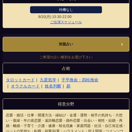
待機なし
8/10(月)
15:30-22:00
上野御徒町店
ご出演スケジュール
対面占い
ご希望の占い種別をお選び下さい
占術
タロットカード
九星気学
子平推命・四柱推命
オラクルカード
姓名判断
易
得意分野
恋愛・婚活・仕事・開運方法・縁結び・金運・運勢・相手の気持ち・片想
い・復縁・年の差恋愛・遠距離恋愛・婚外恋愛・出会い・相性・結婚・再
婚・離婚・子育て・介護・健康・蛙化現象・家庭問題・妊活・自己肯定感・
ペットの気持ち・転職・副業/起業・ハラスメント・対人関係・ツインソウ