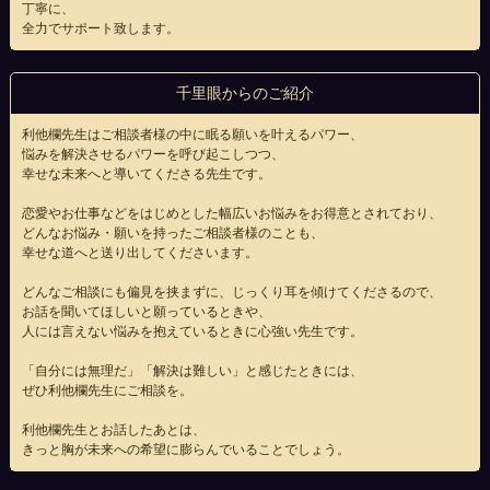
丁寧に、
全力でサポート致します。
千里眼からのご紹介
利他欄先生はご相談者様の中に眠る願いを叶えるパワー、
悩みを解決させるパワーを呼び起こしつつ、
幸せな未来へと導いてくださる先生です。
恋愛やお仕事などをはじめとした幅広いお悩みをお得意とされており、
どんなお悩み・願いを持ったご相談者様のことも、
幸せな道へと送り出してくださいます。
どんなご相談にも偏見を挟まずに、じっくり耳を傾けてくださるので、
お話を聞いてほしいと願っているときや、
人には言えない悩みを抱えているときに心強い先生です。
「自分には無理だ」「解決は難しい」と感じたときには、
ぜひ利他欄先生にご相談を。
利他欄先生とお話したあとは、
きっと胸が未来への希望に膨らんでいることでしょう。