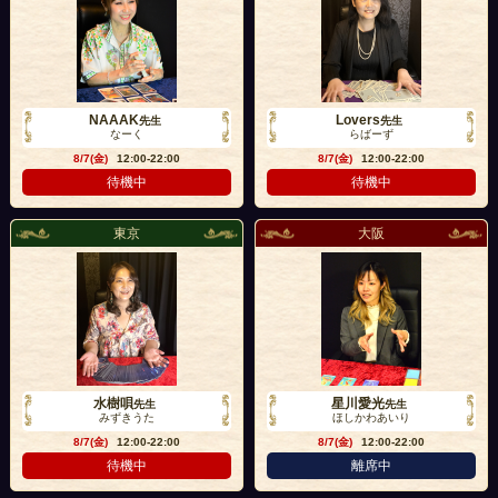
NAAAK
Lovers
先生
先生
なーく
らばーず
8/7(金)
12:00-22:00
8/7(金)
12:00-22:00
待機中
待機中
東京
大阪
水樹唄
星川愛光
先生
先生
みずきうた
ほしかわあいり
8/7(金)
12:00-22:00
8/7(金)
12:00-22:00
待機中
離席中