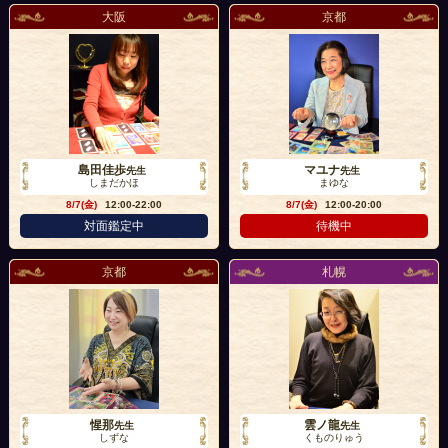
大阪
京都
島田佳歩
マユナ
先生
先生
しまだかほ
まゆな
8/7(金)
12:00-22:00
8/7(金)
12:00-20:00
対面鑑定中
待機中
京都
札幌
惺那
雲ノ龍
先生
先生
しずな
くものりゅう