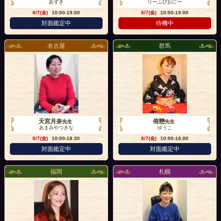
あずき
りーふぴおにー
8/7(金)
10:00-19:00
8/7(金)
10:00-19:00
対面鑑定中
待機中
名古屋
群馬
天宮月奈
侑戀
先生
先生
あまみやつきな
ゆうこ
8/7(金)
10:00-18:30
8/7(金)
10:00-18:00
対面鑑定中
対面鑑定中
福岡
札幌