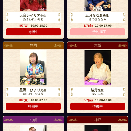
天音レイリア
五月ななみ
先生
先生
あまねれいりあ
さつきななみ
8/7(金)
10:00-18:00
8/7(金)
10:00-17:00
待機中
ご予約満了
静岡
大阪
星野 ひより
結舟
先生
先生
ほしの ひより
ゆいふね
8/7(金)
10:00-17:00
8/7(金)
10:00-16:00
待機中
待機中
札幌
神戸