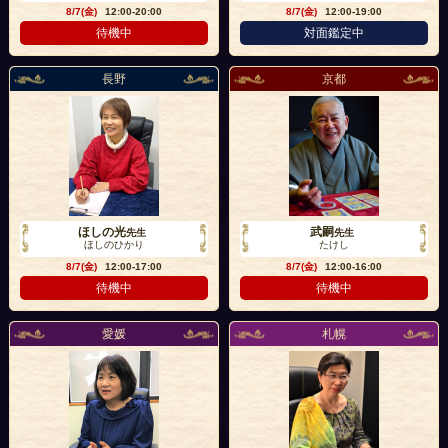
8/7(金)
12:00-20:00
8/7(金)
12:00-19:00
待機中
対面鑑定中
長野
京都
ほしの光
武嗣
先生
先生
ほしのひかり
たけし
8/7(金)
12:00-17:00
8/7(金)
12:00-16:00
待機中
待機中
愛媛
札幌