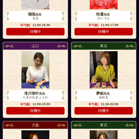
瑠琉
快運
先生
先生
るる
かいうん
8/7(金)
11:00-18:30
8/7(金)
11:00-17:00
待機中
待機中
山口
東京
滝川恭叶
夢姫
先生
先生
たきがわきょうか
ゆめき
8/7(金)
11:00-15:00
8/7(金)
11:30-22:00
待機中
待機中
大阪
東京