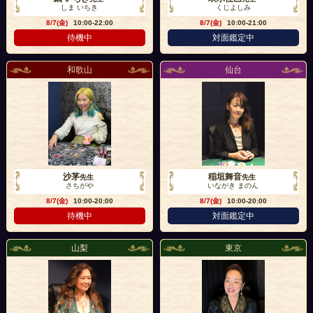
しま いちき
くじよしみ
8/7(金)
10:00-22:00
8/7(金)
10:00-21:00
待機中
対面鑑定中
和歌山
仙台
沙茅
稲垣舞音
先生
先生
さちがや
いながき まのん
8/7(金)
10:00-20:00
8/7(金)
10:00-20:00
待機中
対面鑑定中
山梨
東京