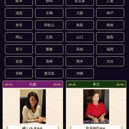
岐阜
静岡
名古屋
三重
滋賀
京都
大阪
神戸
奈良
和歌山
鳥取
島根
岡山
広島
山口
徳島
香川
愛媛
高知
福岡
佐賀
長崎
熊本
大分
宮崎
鹿児島
沖縄
札幌
東京
縞 いちき
玖示佳巳
先生
先生