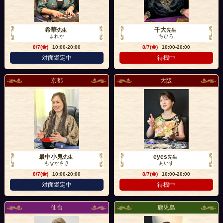
希華
千大
先生
先生
まれか
ちひろ
8/7(金)
10:00-20:00
8/7(金)
10:00-20:00
対面鑑定中
待機中
京都
大阪
最中小鬼
eyes
先生
先生
もなかさき
あいず
8/7(金)
10:00-20:00
8/7(金)
10:00-20:00
対面鑑定中
待機中
仙台
鹿児島