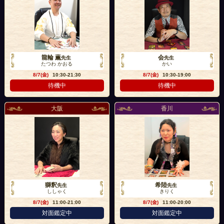
龍輪 薫
会
先生
先生
たつわ かおる
かい
8/7(金)
10:30-21:30
8/7(金)
10:30-19:00
待機中
待機中
大阪
香川
獅釈
希陸
先生
先生
ししゃく
きりく
8/7(金)
11:00-21:00
8/7(金)
11:00-20:00
対面鑑定中
対面鑑定中