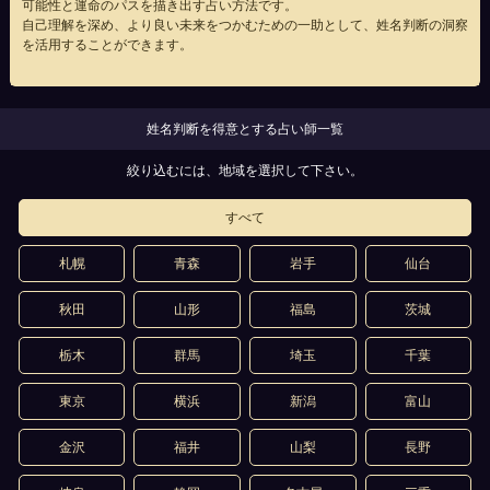
可能性と運命のパスを描き出す占い方法です。
自己理解を深め、より良い未来をつかむための一助として、姓名判断の洞察
を活用することができます。
姓名判断を得意とする占い師一覧
絞り込むには、地域を選択して下さい。
すべて
札幌
青森
岩手
仙台
秋田
山形
福島
茨城
栃木
群馬
埼玉
千葉
東京
横浜
新潟
富山
金沢
福井
山梨
長野