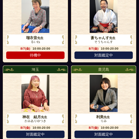
瑠衣音
蒼ちゃんす
先生
先生
るいね
そうちゃんす
8/7(金)
10:00-20:00
8/7(金)
10:00-20:00
待機中
対面鑑定中
埼玉
鹿児島
神在 結月
利美
先生
先生
かみありゆつき
りみ
8/7(金)
10:00-20:00
8/7(金)
10:00-20:00
対面鑑定中
対面鑑定中