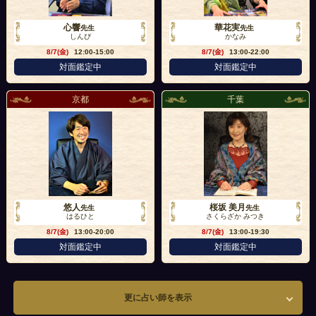
心響
華花実
先生
先生
しんぴ
かなみ
8/7(金)
12:00-15:00
8/7(金)
13:00-22:00
対面鑑定中
対面鑑定中
京都
千葉
悠人
桜坂 美月
先生
先生
はるひと
さくらざか みつき
8/7(金)
13:00-20:00
8/7(金)
13:00-19:30
対面鑑定中
対面鑑定中
更に占い師を表示