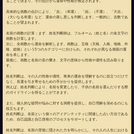
ることで決まり、その合計から運命や性格が推定されます。
具体的な画数の合計により、「吉」（幸運）、「凶」（不運）、「大吉」
（大いなる幸運）など、運命の善し悪しを判断します。一般的に、吉数であ
ることが望まれます。
名前の画数の計算：まず、姓名判断師は、フルネーム（姓と名）の各文字の
画数を計算します。
次に、全画数から運命を解析します。画数は、五格（天格、人格、地格、外
格、総格）という5つのカテゴリーに分けられ、それぞれが異なる側面の運
命を表します。
最後に、画数と名前の音の響き、文字の意味から性格や適性を読み取りま
す。
姓名判断は、その人の性格や適性、将来の運命を理解するのに役立つだけで
なく、良運を引き寄せるための手がかりを提供します。
例えば、姓名判断により、名前を変更したり、子供の名前を選んだりする際
のガイドラインを得ることができます。
また、個人的な疑問や悩みに対する洞察を提供し、自己理解を深めるのにも
役立ちます。
姓名判断は、名前という個々のアイデンティティに関連した占い方法である
ため、自己認識と自己啓発のプロセスをサポートします。
姓名判断は、名前の背後に隠された力を明らかにし、その人の人生における