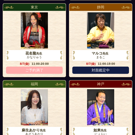
東京
静岡
花名龍
マルコ
先生
先生
かなりゅう
まるこ
8/7(金)
11:00-20:00
8/7(金)
11:00-19:00
ご予約満了
対面鑑定中
福岡
神戸
麻生あかり
如来
先生
先生
あそうあかり
にょらい