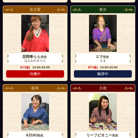
名古屋
東京
花岡希らら
エマ
先生
先生
はなおかきらら
えま
8/7(金)
10:00-20:00
8/7(金)
10:00-20:00
待機中
離席中
岐阜
京都
AZUKI
リーフピオニー
先生
先生