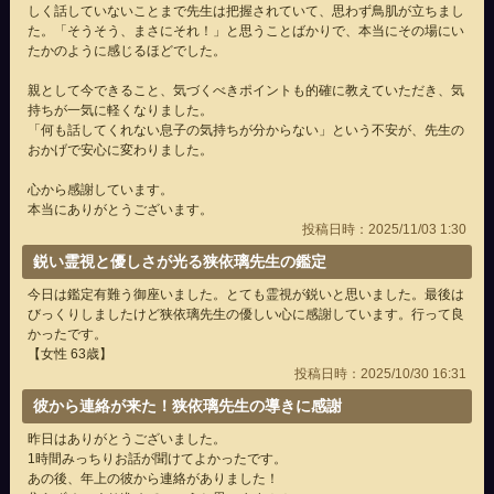
しく話していないことまで先生は把握されていて、思わず鳥肌が立ちまし
た。「そうそう、まさにそれ！」と思うことばかりで、本当にその場にい
たかのように感じるほどでした。
親として今できること、気づくべきポイントも的確に教えていただき、気
持ちが一気に軽くなりました。
「何も話してくれない息子の気持ちが分からない」という不安が、先生の
おかげで安心に変わりました。
心から感謝しています。
本当にありがとうございます。
投稿日時：2025/11/03 1:30
鋭い霊視と優しさが光る狭依璃先生の鑑定
今日は鑑定有難う御座いました。とても霊視が鋭いと思いました。最後は
びっくりしましたけど狭依璃先生の優しい心に感謝しています。行って良
かったです。
【女性 63歳】
投稿日時：2025/10/30 16:31
彼から連絡が来た！狭依璃先生の導きに感謝
昨日はありがとうございました。
1時間みっちりお話が聞けてよかったです。
あの後、年上の彼から連絡がありました！