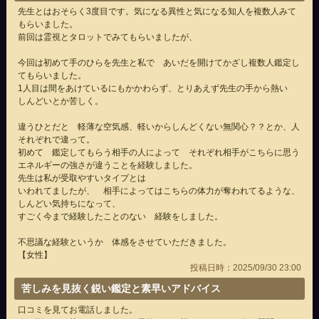
先生とはおそらく3度目です。気になる異性と気になる知人を複数人みて
もらいました。
前回は霊視とタロットでみてもらいましたが、
今回は初めて手のひらを先生と私で あいだを開けてかざし複数人鑑定し
てもらいました。
1人目は間をあけているにもかかわらず、とりあえず先生の手から熱い
しんどいとか苦しく。
違うひとだと 軽薄な空気感、軽いからしんどくない無関心？？とか、人
それぞれで違って。
初めて 鑑定してもらう相手の人によって それぞれ相手がこちらに思う
エネルギーの強さが違うことを経験しました。
先生は私が受取やすいタイプとは
いわれてましたが、 相手によってはこちらの体力が奪われてるような、
しんどい気持ちになって、
すごく今まで経験したことのない 経験をしました。
不思議な経験というか 体感をさせていただきました。
【女性】
投稿日時：2025/09/30 23:00
苦しみを見抜く鋭い鑑定と素早いアドバイス
口コミを見てお電話しました。