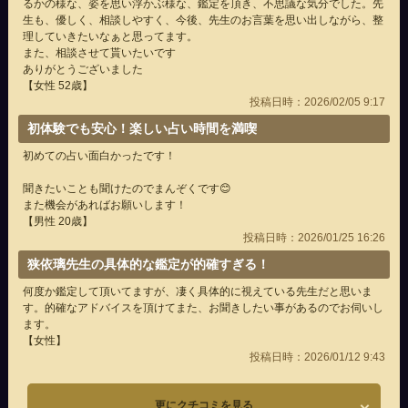
るかの様な、姿を思い浮かぶ様な、鑑定を頂き、不思議な気分でした。先
生も、優しく、相談しやすく、今後、先生のお言葉を思い出しながら、整
理していきたいなぁと思ってます。
また、相談させて貰いたいです
ありがとうございました
【女性 52歳】
投稿日時：2026/02/05 9:17
初体験でも安心！楽しい占い時間を満喫
初めての占い面白かったです！
聞きたいことも聞けたのでまんぞくです😊
また機会があればお願いします！
【男性 20歳】
投稿日時：2026/01/25 16:26
狭依璃先生の具体的な鑑定が的確すぎる！
何度か鑑定して頂いてますが、凄く具体的に視えている先生だと思いま
す。的確なアドバイスを頂けてまた、お聞きしたい事があるのでお伺いし
ます。
【女性】
投稿日時：2026/01/12 9:43
更にクチコミを見る