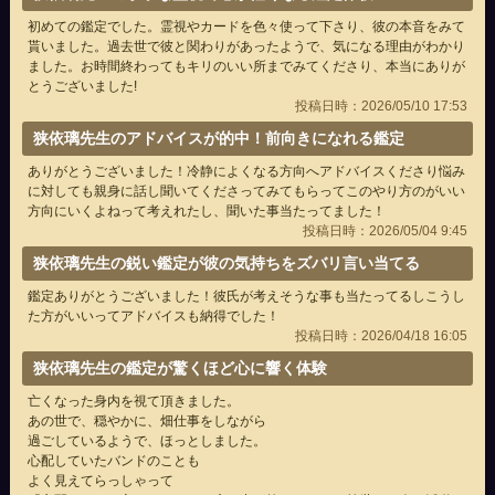
初めての鑑定でした。霊視やカードを色々使って下さり、彼の本音をみて
貰いました。過去世で彼と関わりがあったようで、気になる理由がわかり
ました。お時間終わってもキリのいい所までみてくださり、本当にありが
とうございました!
投稿日時：2026/05/10 17:53
狭依璃先生のアドバイスが的中！前向きになれる鑑定
ありがとうございました！冷静によくなる方向へアドバイスくださり悩み
に対しても親身に話し聞いてくださってみてもらってこのやり方のがいい
方向にいくよねって考えれたし、聞いた事当たってました！
投稿日時：2026/05/04 9:45
狭依璃先生の鋭い鑑定が彼の気持ちをズバリ言い当てる
鑑定ありがとうございました！彼氏が考えそうな事も当たってるしこうし
た方がいいってアドバイスも納得でした！
投稿日時：2026/04/18 16:05
狭依璃先生の鑑定が驚くほど心に響く体験
亡くなった身内を視て頂きました。
あの世で、穏やかに、畑仕事をしながら
過ごしているようで、ほっとしました。
心配していたバンドのことも
よく見えてらっしゃって