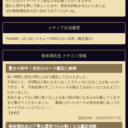
たくさんのアドバイスであなたを応援くださいますから、
誰かに背中を押して欲しいときや、状況を好転させたいときには、
ぜひ狭依璃先生の元へ訪れてみてくださいね。
メディア出演履歴
Youtube：はじめしゃちょー1000人占い企画（鑑定協力）
狭依璃先生 クチコミ情報
驚きの的中！先生のカード鑑定に納得
短い時間に先生の所によれて鑑定してもらえました。
子供のこと、3日間ほど前にささいなことでケンカになることがあったの
ですが、今、子供自身がすごくストレスを抱えてるみたいだとおもえてく
ださいました。
先生と会ってない間に色々なことがあり私の気になる人が心配してくれて
ると教えてくださいました。 最後にひいたカードが自分自身にあってた
カードでびっくりでした！！
【女性】
投稿日時：2026/05/25 7:50
狭依璃先生の丁寧な霊視で心が軽くなる鑑定体験