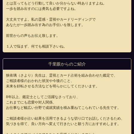
とは言ってもどう行動して良いか分からない時ありますよね。
一歩を踏み出すのには勇気も必要ですよね。
大丈夫ですよ。私の霊感・霊視やカードリーディングで
あなたが一歩踏み出す為のお手伝いを致します。
前世からの声もお伝え致します。
１人で悩まず、何でも相談下さいね。
千里眼からのご紹介
狭依璃（さより）先生は、霊視とカード占術を組み合わせた鑑定で、
ご相談者様のおかれた状況や今後のこと、
未来を好転させる方法などを明らかにしてくださいます。
8年以上、鑑定士としてご活躍なさっており、
これまでにも恋愛や対人関係、
お仕事など幅広い分野で成就実績を積み重ねてこられている先生です。
ご相談者様が占い結果を活用できるような切り口でお話しくださるため、
気づきを得て、良い方向へ変えて行きたいと願う方におすすめします。