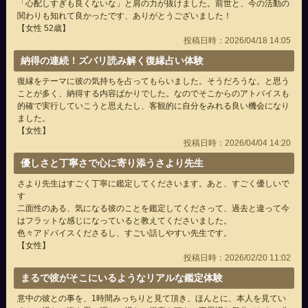
「心配しすぎも良くないな」と肩の力が抜けました。前世と、今の活動の
関わりも知れて良かったです、ありがとうございました！
【女性 52歳】
投稿日時：2026/04/18 14:05
納得の連続！ズバリ読み解く復縁占い体験
復縁をテーマに彼の気持ちを占ってもらいました。そうだろうな。と思う
ことが多く、納得する内容ばかりでした。なのでそこからのアトバイスも
的確で実行していこうと思えたし、客観的に自分をみれる良い機会になり
ました。
【女性】
投稿日時：2026/04/04 14:20
優しさと丁寧さで心に寄り添うさより先生
さより先生はすごく丁寧に鑑定してくださいます。あと、すごく優しいで
す
二面性のある、気になる彼のことを鑑定してくださって、過去と違って今
はフラットな感じになっていると教えてくださいました。
色々アドバイスくださるし、すごい話しやすい先生です。
【女性】
投稿日時：2026/02/20 11:02
まるで彼がそこにいるようなリアルな鑑定体験
意中の彼との事を、1時間みっちりと見て頂き、ほんとに、本人を見てい