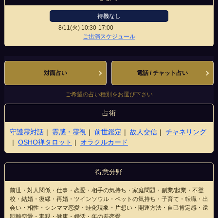
待機なし
8/11(火)
10:30-17:00
アメリカ村店4階
ご出演スケジュール
対面占い
電話 / チャット占い
ご希望の占い種別をお選び下さい
占術
守護霊対話
霊感・霊視
前世鑑定
故人交信
チャネリング
OSHO禅タロット
オラクルカード
得意分野
前世・対人関係・仕事・恋愛・相手の気持ち・家庭問題・副業/起業・不登
校・結婚・復縁・再婚・ツインソウル・ペットの気持ち・子育て・転職・出
会い・相性・シンママ恋愛・蛙化現象・片想い・開運方法・自己肯定感・遠
距離恋愛・毒親・健康・婚活・年の差恋愛