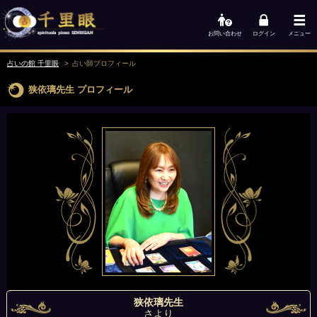
お問い合わせ
ログイン
メニュー
占いの館 千里眼
占い師
プロフィール
狭依璃先生
プロフィール
狭依璃先生
さより