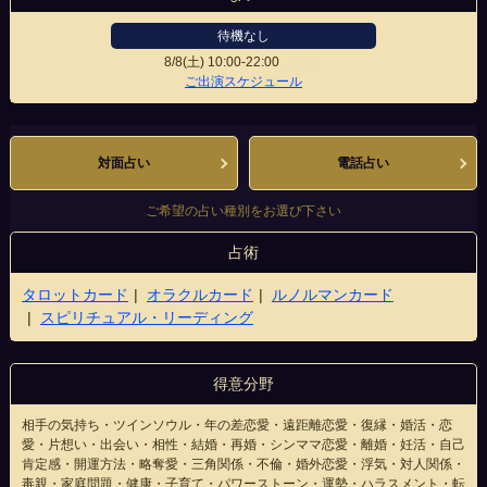
待機なし
8/8(土)
10:00-22:00
小倉店
ご出演スケジュール
対面占い
電話占い
ご希望の占い種別をお選び下さい
占術
タロットカード
オラクルカード
ルノルマンカード
スピリチュアル・リーディング
得意分野
相手の気持ち・ツインソウル・年の差恋愛・遠距離恋愛・復縁・婚活・恋
愛・片想い・出会い・相性・結婚・再婚・シンママ恋愛・離婚・妊活・自己
肯定感・開運方法・略奪愛・三角関係・不倫・婚外恋愛・浮気・対人関係・
毒親・家庭問題・健康・子育て・パワーストーン・運勢・ハラスメント・転