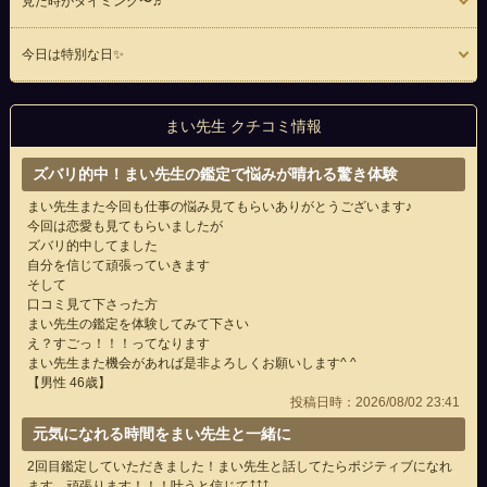
見た時がタイミング〜♬
今日は特別な日✨
まい先生 クチコミ情報
ズバリ的中！まい先生の鑑定で悩みが晴れる驚き体験
まい先生また今回も仕事の悩み見てもらいありがとうございます♪
今回は恋愛も見てもらいましたが
ズバリ的中してました
自分を信じて頑張っていきます
そして
口コミ見て下さった方
まい先生の鑑定を体験してみて下さい
え？すごっ！！！ってなります
まい先生また機会があれば是非よろしくお願いします^ ^
【男性 46歳】
投稿日時：2026/08/02 23:41
元気になれる時間をまい先生と一緒に
2回目鑑定していただきました！まい先生と話してたらポジティブになれ
ます、頑張ります！！！叶うと信じて⤴⤴⤴