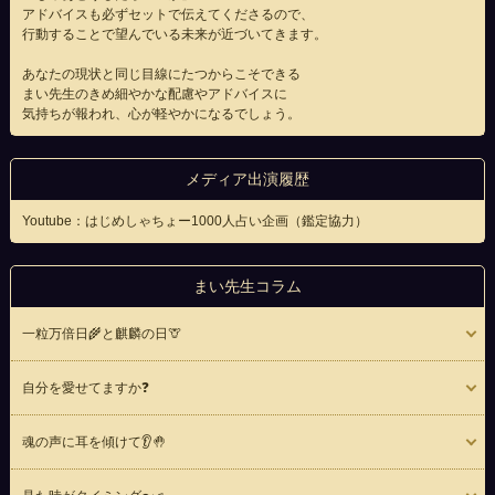
アドバイスも必ずセットで伝えてくださるので、
行動することで望んでいる未来が近づいてきます。
あなたの現状と同じ目線にたつからこそできる
まい先生のきめ細やかな配慮やアドバイスに
気持ちが報われ、心が軽やかになるでしょう。
メディア出演履歴
Youtube：はじめしゃちょー1000人占い企画（鑑定協力）
まい先生コラム
一粒万倍日🌾と麒麟の日🦒
自分を愛せてますか❓
魂の声に耳を傾けて👂🤚