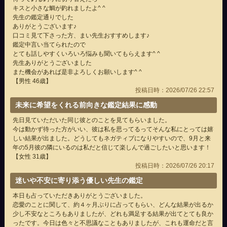
キスと小さな鯛が釣れましたよ^ ^
先生の鑑定通りでした
ありがとうございます♪
口コミ見て下さった方、まい先生おすすめします♪
鑑定中言い当てられたので
とても話しやすくいろいろ悩みも聞いてもらえます^ ^
先生ありがとうございました
また機会があれば是非よろしくお願いします^ ^
【男性 46歳】
投稿日時：2026/07/26 22:57
未来に希望をくれる前向きな鑑定結果に感動
先日見ていただいた同じ彼とのことを見てもらいました。
今は動かず待った方がいい、彼は私を思ってるってそんな私にとっては嬉
しい結果が出ました。どうしてもネガティブになりやすいので、9月と来
年の5月彼の隣にいるのは私だと信じて楽しんで過ごしたいと思います！
【女性 31歳】
投稿日時：2026/07/26 20:17
迷いや不安に寄り添う優しい先生の鑑定
本日も占っていただきありがとうございました。
恋愛のことに関して、約４ヶ月ぶりに占ってもらい、どんな結果が出るか
少し不安なところもありましたが、どれも満足する結果が出てとても良か
ったです。今日は色々と不思議なこともありましたが、これも運命だと言