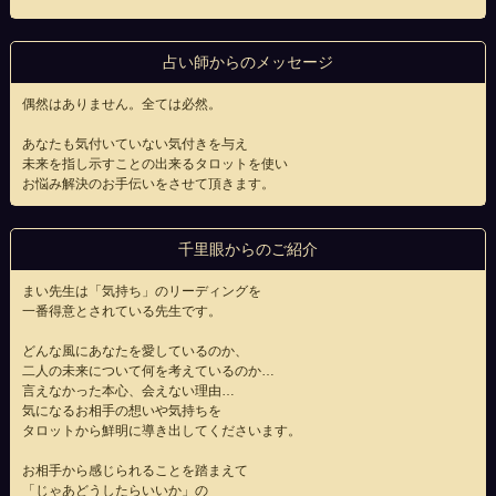
占い師からのメッセージ
偶然はありません。全ては必然。
あなたも気付いていない気付きを与え
未来を指し示すことの出来るタロットを使い
お悩み解決のお手伝いをさせて頂きます。
千里眼からのご紹介
まい先生は「気持ち」のリーディングを
一番得意とされている先生です。
どんな風にあなたを愛しているのか、
二人の未来について何を考えているのか…
言えなかった本心、会えない理由…
気になるお相手の想いや気持ちを
タロットから鮮明に導き出してくださいます。
お相手から感じられることを踏まえて
「じゃあどうしたらいいか」の