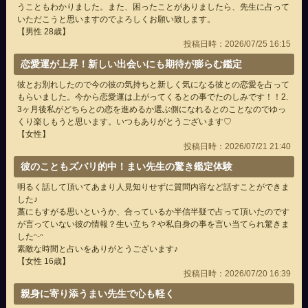
うこともわかりました。また、困ったことがありましたら、先生に占って
いただこうと思いますのでよろしくお願い致します。
【男性 28歳】
投稿日時：2026/07/25 16:15
恋愛運が上昇！新しい出会いにも期待が膨らむ鑑定
彼とお別れしたので今の彼の気持ちと新しく気になる彼との恋愛を占って
もらいました。今から恋愛運は上がってくるとの事でたのしみです！！2.
3ヶ月後私がどちらとの恋を進めるか選ぶ側になれるとのことなのでゆっ
くり楽しもうと思います。いつもありがとうございます♡
【女性】
投稿日時：2026/07/21 21:40
彼のこともズバリ的中！まい先生の驚き鑑定体験
明るく話して頂いてあまり人見知りせずに質問内容など話すことができま
した♪
藁にもすがる思いというか、合っているか半信半疑で占って頂いたのです
が言っていない彼の情報？生い立ち？や私自身の事を言い当てられ驚きま
したᵔ-ᵔ
素敵な時間と占いをありがとうございます♪
【女性 16歳】
投稿日時：2026/07/20 16:39
親身に寄り添うまい先生で心も軽く