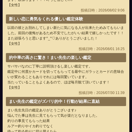
【女性】
投稿日時：2026/08/02 9:06
新しい恋に勇気をくれる優しい鑑定体験
以前の彼とお別れしてしまい新たに気になる人が出来たためみてもらいま
した。前回の後悔があるため不安でしたがいい結果で嬉しかったです！！
また頑張ろうと思います‎^_^♡ありがとうございました！
【女性】
投稿日時：2026/08/01 16:25
的中率の高さに驚き！まい先生の楽しい鑑定
サバサバなのに丁寧に説明頂けるし楽しい鑑定です。
鑑定中に何度かカードを切ってもらってる最中にガラッとカードの意味合
いが変わることもありそれには毎回驚いています。
当たっていることもよくあるので、ほぼ毎月観て頂いています！
【女性】
投稿日時：2026/07/30 11:39
まい先生の鑑定がズバリ的中！行動が結果に直結
まい先生先日の鑑定ありがとうございます♪
悩んでた事は先生に見てもらって気が楽だとなりました。
釣りの事見てもらった結果
ルアー釣りやイカ釣りでなく
待って釣る釣りに切り替えたら