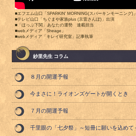
■エフエム山口「SPARKIN' MORNING(スパーキンモーニン
■テレビ山口「ちぐまや家族plus (京雷さんぽ)」出演
■「ほっぷ下関」あなたの運勢 連載担当
■webメディア「Sheage」
■webメディア「キレイ研究室」記事執筆
紗里先生 コラム
８月の開運予報
今まさに！ライオンズゲートが開くとき
７月の開運予報
千里眼の「七夕祭」～短冊に願いを込めて