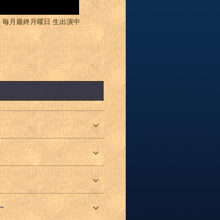
グ)」毎月最終月曜日 生出演中
～