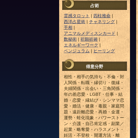
占術
霊感タロット
|
四柱推命
|
西洋占星術
|
チャネリング
|
手相
|
アニマルメディスンカード
|
数秘術
|
祈願祈祷
|
エネルギーワーク
|
ペンジュラム
|
ヒーリング
得意分野
相性・相手の気持ち・不倫・対
人関係・転職・縁切り・復縁・
夫婦関係・出会い・三角関係・
年の差恋愛・LGBT・仕事・結
婚・恋愛・縁結び・シンママ恋
愛・婚活・健康・毒親・家庭問
題・遠距離恋愛・再婚・金運・
運勢・蛙化現象・パワーストー
ン・介護・自己肯定感・副業／
起業・略奪愛・ハラスメント・
妊活・不登校・開運方法・離