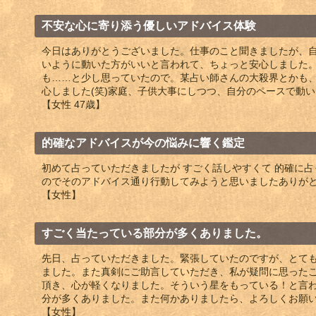
不安な心に寄り添う優しいアドバイス体験
今日はありがとうございました。仕事のこと聞きましたが、
いように動いた方がいいと言われて、ちょっと安心しました
も……と少し思っていたので。某占い師さんの大殺界とかも
心しました(笑)家庭、子供大事にしつつ、自分のペースで動いて、必ず働き
【女性 47歳】
的確なアドバイスが今の悩みに響く鑑定
初めて占っていただきましたが すごく話しやすくて 的確に占
のでそのアドバイス通り行動してみようと思いましたありがと
【女性】
すごく当たっている部分が多くありました。
先日、占っていただきました。緊張していたのですが、とて
ました。また真剣にご助言していただき、私が疑問に思った
頂き、心が軽くなりました。そういう星をもっている！と言
分が多くありました。また何かありましたら、よろしくお願
【女性】