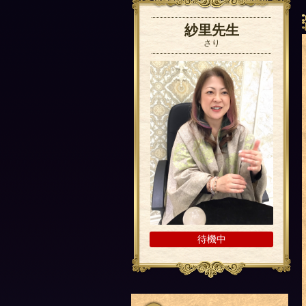
紗里先生
さり
待機中