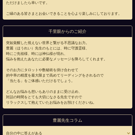
ただけましたら幸いです。
ご縁のある皆さまとお会いできることを心より楽しみにしております。
千里眼からのご紹介
突如覚醒した視えない世界と繋がる不思議なお力。
豊麗（ほうれい）先生のもとには、時に守護霊様、
時にご先祖様、時には神仏様が現れ、
悩みを抱えたあなたに必要なメッセージを降ろしてくれます。
そのお力にタロットや数秘術を掛け合わせて
的中率の精度を最大限まで高めてリーディングをされるので
「当たる」をご体感いただけるでしょう。
どんなお悩みも想いもありのままに受け止め、
対話の時間をとても大切になさる先生ですので
リラックスして抱えていたお悩みをお預けくださいね。
豊麗先生コラム
自分の中に答えがある