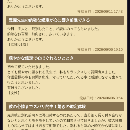
た。
ありがとうございます。
投稿日時：2026/06/11 17:43
豊麗先生の的確な鑑定が心に響き前進できる
今日、主人と、死別したこと、相談にのってもらいました。
的確なお言葉、前向きに、歩いていきます。
ありがとうございます。
【女性 61歳】
投稿日時：2026/06/06 19:10
穏やかな鑑定で心ほぐれるひととき
初めて視ていただきました。
とても穏やかに話される先生で、私もリラックスして質問出来ました。
守護霊様の事もお聞き出来、守っていただいてる事に感謝しながら生きて
行こうと思いました。
有難うございました。
【女性】
投稿日時：2026/06/06 9:54
彼の心情までズバリ的中！驚きの鑑定体験
先月彼と別れ前向きに再出発するのにあたって、当分細く長く付き合行か
ないとと思うとモヤモヤしていたので相談させて頂きましたが、彼の性格
も心境も当てはまり過ぎて衝撃でした。別れると決めた瞬間から彼に対し