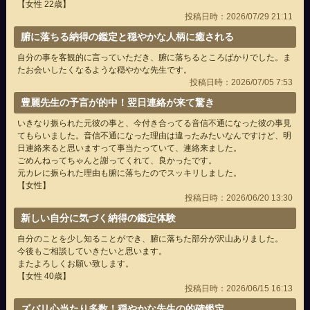
【女性 22歳】
投稿日時：2026/07/29 21:11
腑に落ちる納得の鑑定と穏やかな人柄に癒される
自分の事を客観的に言っていただき、腑に落ちるところばかりでした。ま
たお会いしたくなるような穏やかな先生です。
投稿日時：2026/07/05 7:53
豊麗先生の予言が的中！翌日連絡が来て驚き
いきなり振られた元彼の事と、今付き合ってる音信不通になった彼の事見
てもらいました。音信不通になった理由は違ったみたいなんですけど、明
日連絡来ると思いますって事当たっていて、連絡来ました。
ごめんねってちゃんと謝ってくれて、良かったです。
元カレに振られた理由も腑に落ちたのでスッキリしました。
【女性】
投稿日時：2026/06/20 13:30
新しい自分に気づく納得の鑑定体験
自分のことを少し知ることができ、腑に落ちた部分が沢山ありました。
今後もご相談していきたいと思います。
またよろしくお願い致します。
【女性 40歳】
投稿日時：2026/06/15 16:13
ズバリ心当たり多数！穏やかな先生の的確鑑定