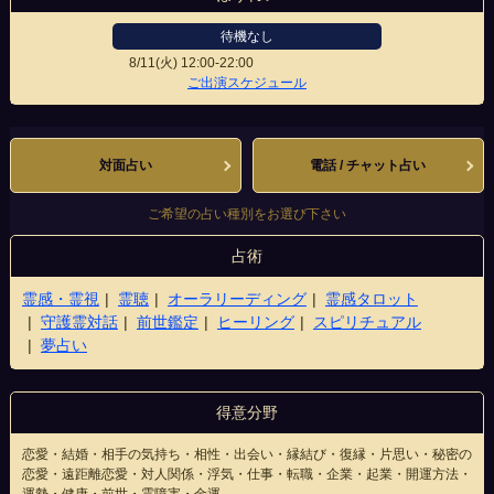
待機なし
8/11(火)
12:00-22:00
狸小路2丁目5階店
ご出演スケジュール
対面占い
電話 / チャット占い
ご希望の占い種別をお選び下さい
占術
霊感・霊視
霊聴
オーラリーディング
霊感タロット
守護霊対話
前世鑑定
ヒーリング
スピリチュアル
夢占い
得意分野
恋愛・結婚・相手の気持ち・相性・出会い・縁結び・復縁・片思い・秘密の
恋愛・遠距離恋愛・対人関係・浮気・仕事・転職・企業・起業・開運方法・