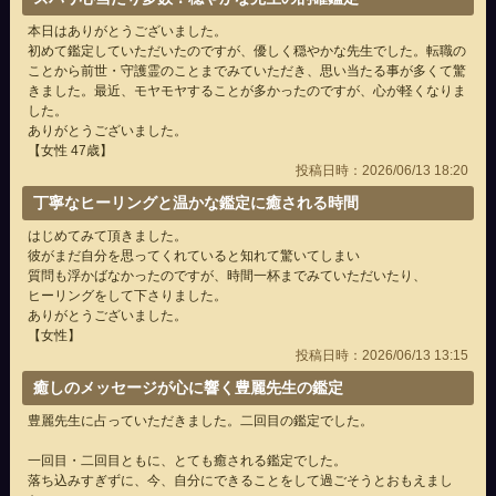
本日はありがとうございました。
初めて鑑定していただいたのですが、優しく穏やかな先生でした。転職の
ことから前世・守護霊のことまでみていただき、思い当たる事が多くて驚
きました。最近、モヤモヤすることが多かったのですが、心が軽くなりま
した。
ありがとうございました。
【女性 47歳】
投稿日時：2026/06/13 18:20
丁寧なヒーリングと温かな鑑定に癒される時間
はじめてみて頂きました。
彼がまだ自分を思ってくれていると知れて驚いてしまい
質問も浮かばなかったのですが、時間一杯までみていただいたり、
ヒーリングをして下さりました。
ありがとうございました。
【女性】
投稿日時：2026/06/13 13:15
癒しのメッセージが心に響く豊麗先生の鑑定
豊麗先生に占っていただきました。二回目の鑑定でした。
一回目・二回目ともに、とても癒される鑑定でした。
落ち込みすぎずに、今、自分にできることをして過ごそうとおもえまし