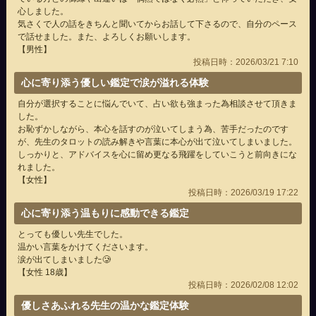
心しました。
気さくで人の話をきちんと聞いてからお話して下さるので、自分のペース
で話せました。また、よろしくお願いします。
【男性】
投稿日時：2026/03/21 7:10
心に寄り添う優しい鑑定で涙が溢れる体験
自分が選択することに悩んでいて、占い欲も強まった為相談させて頂きま
した。
お恥ずかしながら、本心を話すのが泣いてしまう為、苦手だったのです
が、先生のタロットの読み解きや言葉に本心が出て泣いてしまいました。
しっかりと、アドバイスを心に留め更なる飛躍をしていこうと前向きにな
れました。
【女性】
投稿日時：2026/03/19 17:22
心に寄り添う温もりに感動できる鑑定
とっても優しい先生でした。
温かい言葉をかけてくださいます。
涙が出てしまいました🥲
【女性 18歳】
投稿日時：2026/02/08 12:02
優しさあふれる先生の温かな鑑定体験