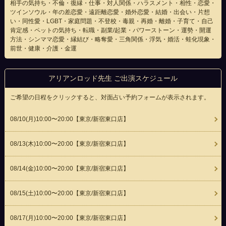
相手の気持ち・不倫・復縁・仕事・対人関係・ハラスメント・相性・恋愛・
ツインソウル・年の差恋愛・遠距離恋愛・婚外恋愛・結婚・出会い・片想
い・同性愛・LGBT・家庭問題・不登校・毒親・再婚・離婚・子育て・自己
肯定感・ペットの気持ち・転職・副業/起業・パワーストーン・運勢・開運
方法・シンママ恋愛・縁結び・略奪愛・三角関係・浮気・婚活・蛙化現象・
前世・健康・介護・金運
アリアンロッド先生 ご出演スケジュール
ご希望の日程をクリックすると、対面占い予約フォームが表示されます。
08/10(
月
)10:00〜20:00
【東京/新宿東口店】
08/13(
木
)10:00〜20:00
【東京/新宿東口店】
08/14(
金
)10:00〜20:00
【東京/新宿東口店】
08/15(
土
)10:00〜20:00
【東京/新宿東口店】
08/17(
月
)10:00〜20:00
【東京/新宿東口店】