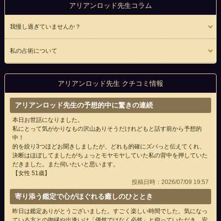
アリアンロッド先生コラム
我慢し過ぎていませんか？
私の占術について
アリアンロッド先生 クチコミ情報
アリアンロッド先生の予想的中に驚きの連続
本日お世話になりました。
私にとって気がかりなもの沢山ありそうだけれどもと話す前から予想的
中！
的を絞り3つほどお聞きしましたが、どれも的確にズバっと伝えてくれ、
決断はほぼしてましたがちょっとモヤモヤしていた私の背中を押していた
だきました。また伺いたいと思います。
【女性 51歳】
投稿日時：2026/07/09 19:57
寄り添う鑑定で心がほぐれる癒しのひととき
昨日は鑑定ありがとうございました。すごく楽しい時間でした。気になっ
ている方との御縁や出逢いは「偶然ではなく必然」と仰っていただき、安