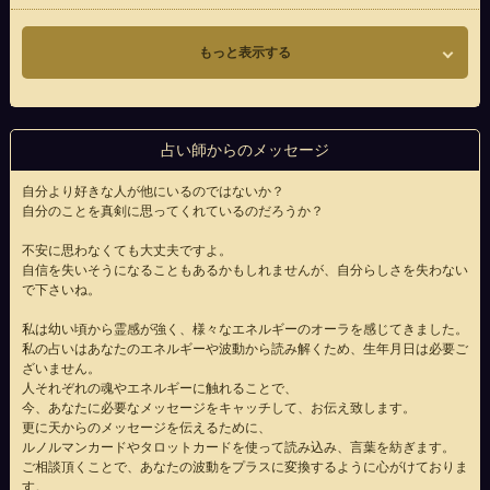
もっと表示する
占い師からのメッセージ
自分より好きな人が他にいるのではないか？
自分のことを真剣に思ってくれているのだろうか？
不安に思わなくても大丈夫ですよ。
自信を失いそうになることもあるかもしれませんが、自分らしさを失わない
で下さいね。
私は幼い頃から霊感が強く、様々なエネルギーのオーラを感じてきました。
私の占いはあなたのエネルギーや波動から読み解くため、生年月日は必要ご
ざいません。
人それぞれの魂やエネルギーに触れることで、
今、あなたに必要なメッセージをキャッチして、お伝え致します。
更に天からのメッセージを伝えるために、
ルノルマンカードやタロットカードを使って読み込み、言葉を紡ぎます。
ご相談頂くことで、あなたの波動をプラスに変換するように心がけておりま
す。