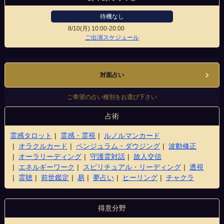
待機なし
8/10(月)
10:00-20:00
新宿東口店
ご出演スケジュール
対面占い
ご希望の占い種別をお選び下さい
占術
霊感タロット
霊感・霊視
ルノルマンカード
オラクルカード
ペンジュラム・ダウジング
波動修正
オーラリーディング
守護霊対話
故人交信
エネルギーワーク
スピリチュアル・リーディング
透視
霊聴
前世鑑定
易
夢占い
ヒーリング
チャクラ
得意分野