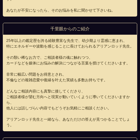
あなたが不安になったら、そのお悩みを私に聞かせて下さいね。
千里眼からのご紹介
25年以上の鑑定歴を誇る経験豊富な先生で、幼少期より霊感に恵まれ、
特にエネルギーや波動を感じることに長けておられるアリアンロッド先生。
その類い稀なお力で、ご相談者様の魂に触れつつ、
カードなどを媒体にお悩みの解決につながる言葉を授けてくださいます。
非常に幅広い問題をお得意とされ、
不倫などの複雑恋愛や復縁を叶えた実績も多数お持ちです。
どんなご相談内容にも真摯に接してくださり、
ご相談者様が望む方向へと現実が動いていくように導いてくださいますか
ら、
他人には話しづらい内容でもどうぞお気軽にご相談ください。
アリアンロッド先生と一緒なら、あなただけの答えが見つかることでしょ
う。