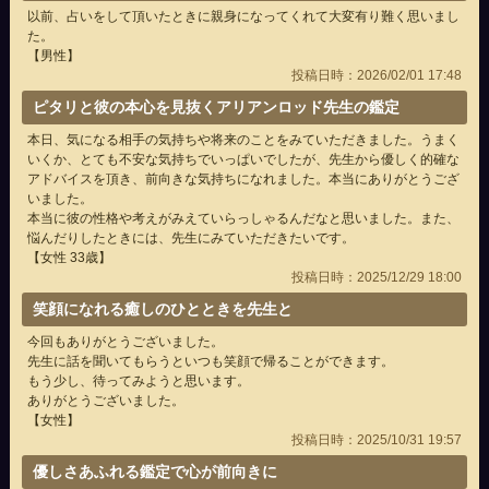
以前、占いをして頂いたときに親身になってくれて大変有り難く思いまし
た。
【男性】
投稿日時：2026/02/01 17:48
ピタリと彼の本心を見抜くアリアンロッド先生の鑑定
本日、気になる相手の気持ちや将来のことをみていただきました。うまく
いくか、とても不安な気持ちでいっぱいでしたが、先生から優しく的確な
アドバイスを頂き、前向きな気持ちになれました。本当にありがとうござ
いました。
本当に彼の性格や考えがみえていらっしゃるんだなと思いました。また、
悩んだりしたときには、先生にみていただきたいです。
【女性 33歳】
投稿日時：2025/12/29 18:00
笑顔になれる癒しのひとときを先生と
今回もありがとうございました。
先生に話を聞いてもらうといつも笑顔で帰ることができます。
もう少し、待ってみようと思います。
ありがとうございました。
【女性】
投稿日時：2025/10/31 19:57
優しさあふれる鑑定で心が前向きに